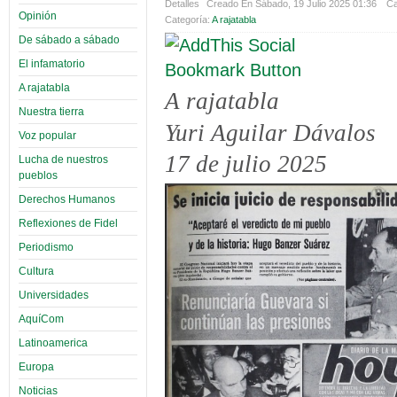
Detalles
Creado En Sábado, 19 Julio 2025 01:36
Ca
Opinión
Categoría:
A rajatabla
De sábado a sábado
El infamatorio
A rajatabla
A rajatabla
Nuestra tierra
Yuri Aguilar Dávalos
Voz popular
17 de julio 2025
Lucha de nuestros
pueblos
Derechos Humanos
Reflexiones de Fidel
Periodismo
Cultura
Universidades
AquíCom
Latinoamerica
Europa
Noticias