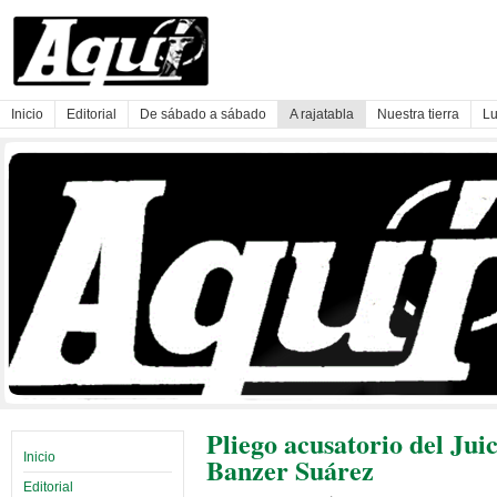
Inicio
Editorial
De sábado a sábado
A rajatabla
Nuestra tierra
Lu
Pliego acusatorio del Ju
Inicio
Banzer Suárez
Editorial