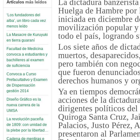
La dictadura banzerista
Artículos
más leídos
Huelga de Hambre por la
‘Los fundadores del
iniciada en diciembre d
alba’, un libro cada vez
movilización popular y 
menos leído
todo el país, logrando s
La Masacre de Kuruyuki
en tierra guaraní
Los siete años de dicta
Facultad de Medicina
muertos, desaparecidos,
convoca a estudiantes y
bachilleres al examen
pero también con negoc
de suficiencia
que fueron denunciados
Convoca a Curso
derechos humanos y org
Prefacultativo y Examen
de Dispensación
Ya en tiempos democrá
gestión 2014
acciones de la dictadur
Diseño Gráfico es la
nueva carrera de la
dirigentes políticos de
UMSA
Quiroga Santa Cruz, Ja
La revolución paceña
Palacios, Justo Pérez
de 1809: con unidad de
la plebe por la libertad…
presentaron al Parlame
Cadena de mentiras e