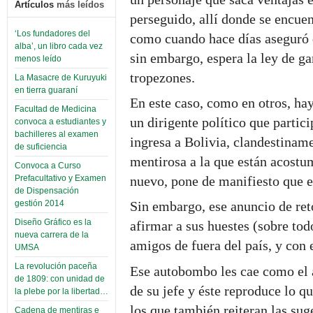
Artículos
más leídos
perseguido, allí donde se encuen
‘Los fundadores del
como cuando hace días aseguró 
alba’, un libro cada vez
sin embargo, espera la ley de ga
menos leído
tropezones.
La Masacre de Kuruyuki
en tierra guaraní
En este caso, como en otros, h
Facultad de Medicina
un dirigente político que partici
convoca a estudiantes y
bachilleres al examen
ingresa a Bolivia, clandestiname
de suficiencia
mentirosa a la que están acostu
Convoca a Curso
nuevo, pone de manifiesto que e
Prefacultativo y Examen
de Dispensación
gestión 2014
Sin embargo, ese anuncio de reto
Diseño Gráfico es la
afirmar a sus huestes (sobre to
nueva carrera de la
amigos de fuera del país, y con 
UMSA
La revolución paceña
Ese autobombo les cae como el a
de 1809: con unidad de
de su jefe y éste reproduce lo q
la plebe por la libertad…
los que también reiteran las sug
Cadena de mentiras e