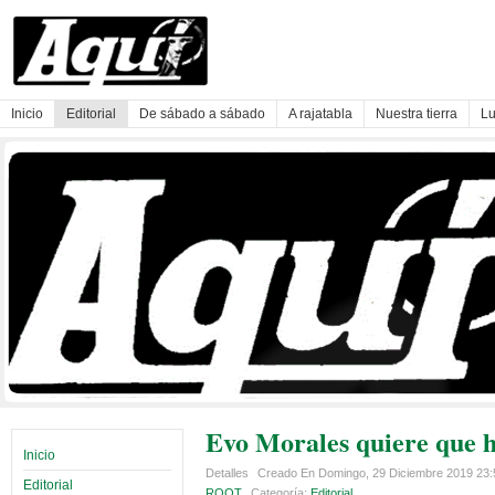
Inicio
Editorial
De sábado a sábado
A rajatabla
Nuestra tierra
Lu
Evo Morales quiere que h
Inicio
Detalles
Creado En Domingo, 29 Diciembre 2019 23
Editorial
ROOT
Categoría:
Editorial