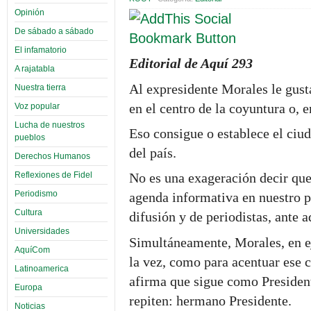
Opinión
De sábado a sábado
El infamatorio
Editorial de Aquí 293
A rajatabla
Al expresidente Morales le gusta
Nuestra tierra
en el centro de la coyuntura o, e
Voz popular
Lucha de nuestros
Eso consigue o establece el ciu
pueblos
del país.
Derechos Humanos
Reflexiones de Fidel
No es una exageración decir que
Periodismo
agenda informativa en nuestro pa
Cultura
difusión y de periodistas, ante 
Universidades
Simultáneamente, Morales, en eje
AquíCom
la vez, como para acentuar ese 
Latinoamerica
afirma que sigue como President
Europa
repiten: hermano Presidente.
Noticias