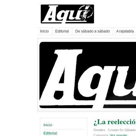
Inicio
Editorial
De sábado a sábado
A rajatabla
¿La reelecci
Inicio
Detalles
Creado En Sábado
Editorial
Categoría:
Voz popular