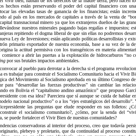
l vivir bien, hablan de los derechos de la madre tierra, pero hacen to
los hechos están preservando el poder del capital financiero con u
car las elevadas tasas de ganancia de los financistas; están increm
ndo al país en los mercados de capitales a través de la venta de “bo
 capital transnacional minero ya que los extranjeros dueños de las gr
llevándose nuestros minerales pagando bajas regalías e impuestos; es
ranjeras repitiendo el dogma liberal de que sin ellas no podremos desarr
ueva Ley de Inversiones; están aplicando
políticas desarrollistas y extr
trón primario exportador de nuestra economía, base a su vez de la de
origina la actitud permisiva con los transgénicos en materia alimentar
comience a abrir las puertas a la explotación de hidrocarburos “no c
ing
por sus brutales impactos ambientales.
nvocar al pueblo para derrotar a la derecha si el programa revolucion
es trabajar para construir el Socialismo Comunitario hacia el Vivir B
ratégica del Movimiento al Socialismo aprobada en su último Congreso 
ar para “desarrollar las fuerzas productivas” sin cambiar las relacio
ando en Bolivia el “capitalismo andino amazónico” que propuso Garcí
residente con esa idea? Pareciera que sí aunque se cuida de hablar en
“modelo nacional productivo” o a los “ejes estratégicos del desarrollo”.
icepresidente las preguntas que elude responder en sus folletos: ¿C
 construir el socialismo comunitario?, ¿cómo, por la senda del “viv
a, se puede fortalecer el Vivir Bien de nuestras comunidades?
ndencias conservadoras al interior del proceso, creo que todavía persi
originario, plebeyo y proletario, que da continuidad al proceso consti