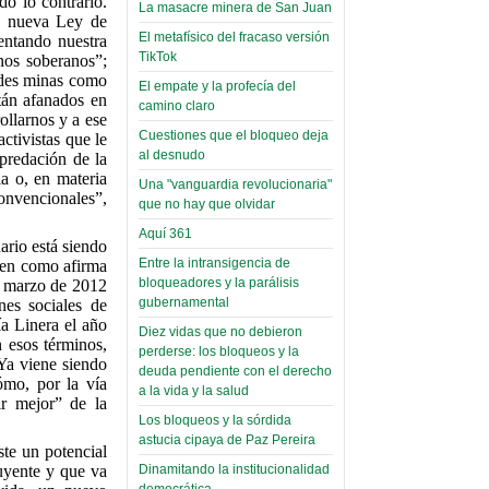
do lo contrario.
toca y canta con coraje
narco-fotos
La masacre minera de San Juan
na nueva Ley de
Miércoles, 14 Septiembre 2022
(Miscelánea
El metafísico del fracaso versión
entando nuestra
Palaciega 8)
TikTok
nos soberanos”;
Leer Más...
andes minas como
Posesionan a dirigentes de
El empate y la profecía del
El Infamatorio
tán afanados en
Asociación de Docentes
camino claro
Miércoles, 19 Junio 2019
ollarnos y a ese
Domingo, 14 Agosto 2022
Cuestiones que el bloqueo deja
activistas que le
Read more...
al desnudo
predación de la
Leer Más...
Cosmética
ia o, en materia
Una "vanguardia revolucionaria"
descolonizadora
onvencionales”,
que no hay que olvidar
(Miscelánea
Aquí 361
palaciega 7)
ario está siendo
Entre la intransigencia de
ien como afirma
bloqueadores y la parálisis
El Infamatorio
de marzo de 2012
gubernamental
Lunes, 27 Mayo 2019
nes sociales de
a Linera el año
Diez vidas que no debieron
Read more...
 esos términos,
perderse: los bloqueos y la
Creacionismo,
 Ya viene siendo
deuda pendiente con el derecho
filtraciones e
ómo, por la vía
a la vida y la salud
ir mejor” de la
inicio de la
Los bloqueos y la sórdida
campaña del
astucia cipaya de Paz Pereira
ste un potencial
MAS
tuyente y que va
Dinamitando la institucionalidad
democrática