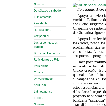
Opinión
Por: Mauro Alcóce
De sábado a sábado
Apoyo la reelecci
El infamatorio
cambian fácilmente de
A rajatabla
años, que surgieron 
Chaparina de septiemb
Nuestra tierra
de Chaparina sigue de
Voz popular
Apoyo la reelecció
Lucha de nuestros
los errores, pese a l
pueblos
programáticas que se e
como “jefazo”, pese 
Derechos Humanos
aeropuerto le pongan
Reflexiones de Fidel
Hace poco reafirmé 
izquierda, a Juan de
Periodismo
Cívico cruceño. Es q
Cultura
quemaban las oficinas
a campesinos en Por
Universidades
conspiración reaccion
AquíCom
estos respondían a la
del señorío burgués d
Latinoamerica
proyecto neoliberal 
Europa
burguesía “patriótica
Juan dirá que todo e
Noticias