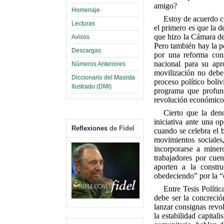
amigo?
Homenaje
Estoy de acuerdo c
Lecturas
el primero es que la d
que hizo la Cámara de
Avisos
Pero también hay la po
Descargas
por una reforma cons
nacional para su apr
Números Anteriores
movilización no debe 
Diccionario del Masista
proceso político boli
Ilustrado (DMI)
programa que profund
revolución económico-
Cierto que la den
iniciativa ante una o
Reflexiones
de Fidel
cuando se celebra el b
movimientos sociales
incorporarse a minero
trabajadores por cuen
aporten a la constr
obedeciendo” por la “
Entre Tesis Políti
debe ser la concreció
lanzar consignas revol
la estabilidad capita