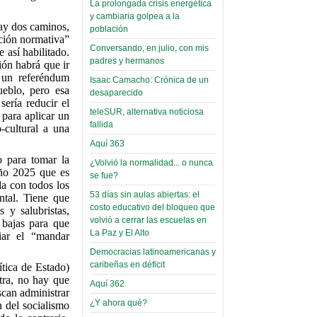
La prolongada crisis energética
Leer Más...
y cambiaria golpea a la
Read more...
hay dos caminos,
Trabajo Social de la UMSA
Infierno Covid
población
ación normativa”
volverá a las urnas para elegir a
parte VI:
Conversando, en julio, con mis
 así habilitado.
su directora
padres y hermanos
Gabinete de
ión habrá que ir
Sábado, 14 Octubre 2023
o un referéndum
Áñez se atribuye
Isaac Camacho: Crónica de un
ueblo, pero esa
Leer Más...
desaparecido
construcción de
ería reducir el
Candidatos del MAS se
teleSUR, alternativa noticiosa
hospitales
 para aplicar un
presentarán en la UMSA
fallida
-cultural a una
Jueves, 14 Septiembre 2023
prefabricados en
Aquí 363
la que no tuvo
Leer Más...
o para tomar la
¿Volvió la normalidad... o nunca
participación;
Carrera de Geografía realiza
año 2025 que es
se fue?
Segundo Congreso Nacional
más de 24 horas
da con todos los
Viernes, 14 Octubre 2022
53 días sin aulas abiertas: el
ntal. Tiene que
después rectifica
costo educativo del bloqueo que
s y salubristas,
parcialmente
Leer Más...
volvió a cerrar las escuelas en
s bajas para que
Docentes y estudiantes de
La Paz y El Alto
iar el “mandar
El Infamatorio
Trabajo Social de la UMSA
Democracias latinoamericanas y
Miércoles, 09 Diciembre 2020
elegirán directora
caribeñas en déficit
ítica de Estado)
Viernes, 14 Octubre 2022
Read more...
tra, no hay que
Aquí 362
Interpretación
scan administrar
Leer Más...
de un álbum de
¿Y ahora qué?
n del socialismo
“Tuna Femenina San Andrés”