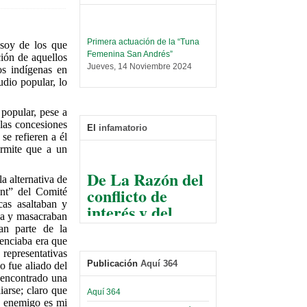
Primera actuación de la “Tuna
soy de los que
Femenina San Andrés”
ión de aquellos
Jueves, 14 Noviembre 2024
os indígenas en
udio popular, lo
Leer Más...
Trabajo Social prepara
encuentro nacional sobre trata y
popular, pese a
tráfico de personas
 las concesiones
El
infamatorio
Sábado, 14 Septiembre 2024
se refieren a él
ermite que a un
Leer Más...
De La Razón del
Centro de Estudiantes organiza
a alternativa de
conflicto de
taller de software estadístico en
ent” del Comité
la UMSA
interés y del
as asaltaban y
Sábado, 14 Septiembre 2024
ja y masacraban
razonable arte
an parte de la
de tirar la piedra
Leer Más...
enciaba era que
Banco Central otorga
y esconder la
 representativas
certificados por apoyo al
Publicación
Aquí 364
o fue aliado del
mano
Séptimo Encuentro de
 encontrado una
Economistas
arse; claro que
El Infamatorio
Aquí 364
Sábado, 14 Octubre 2023
i enemigo es mi
Jueves, 10 Diciembre 2020