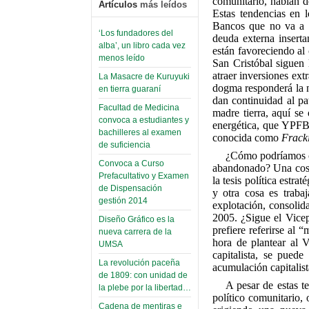
comunitario, hablan de
Artículos
más leídos
Estas tendencias en 
Bancos que no va a to
‘Los fundadores del
deuda externa inserta
alba’, un libro cada vez
están favoreciendo al
menos leído
San Cristóbal siguen 
atraer inversiones ext
La Masacre de Kuruyuki
dogma responderá la n
en tierra guaraní
dan continuidad al pa
Facultad de Medicina
madre tierra, aquí se 
convoca a estudiantes y
energética, que YPFB 
bachilleres al examen
conocida como
Frack
de suficiencia
¿Cómo podríamos co
Convoca a Curso
abandonado? Una cosa 
Prefacultativo y Examen
la tesis política est
de Dispensación
y otra cosa es trabaj
gestión 2014
explotación, consolid
2005. ¿Sigue el Vicep
Diseño Gráfico es la
prefiere referirse al 
nueva carrera de la
hora de plantear al V
UMSA
capitalista, se puede
La revolución paceña
acumulación capitalist
de 1809: con unidad de
A pesar de estas te
la plebe por la libertad…
político comunitario, 
Cadena de mentiras e