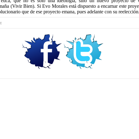
 ética, que no es sólo una ideología, sino un nuevo proyecto de 
maña (Vivir Bien). Si Evo Morales está dispuesto a encarnar este proye
olucionario que de ese proyecto emana, pues adelante con su reelección
: