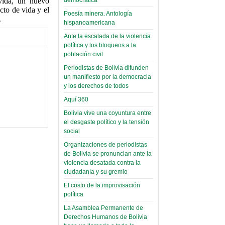
(Miscelánea
vida, un nuevo
cto de vida y el
palaciega 6)
Poesía minera. Antología
.
hispanoamericana
El Infamatorio
Ante la escalada de la violencia
Domingo, 12 Mayo 2019
política y los bloqueos a la
población civil
Read more...
Periodistas de Bolivia difunden
un manifiesto por la democracia
y los derechos de todos
Aquí 360
Bolivia vive una coyuntura entre
el desgaste político y la tensión
social
Organizaciones de periodistas
de Bolivia se pronuncian ante la
violencia desatada contra la
ciudadanía y su gremio
El costo de la improvisación
política
La Asamblea Permanente de
Derechos Humanos de Bolivia