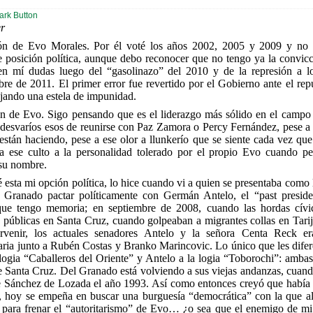
r
ón de Evo Morales. Por él voté los años 2002, 2005 y 2009 y no 
 posición política, aunque debo reconocer que no tengo ya la convicc
en mí dudas luego del “gasolinazo” del 2010 y de la represión a l
re de 2011. El primer error fue revertido por el Gobierno ante el rep
jando una estela de impunidad.
n de Evo. Sigo pensando que es el liderazgo más sólido en el campo 
os desvaríos esos de reunirse con Paz Zamora o Percy Fernández, pese a
stán haciendo, pese a ese olor a llunkerío que se siente cada vez que 
a ese culto a la personalidad tolerado por el propio Evo cuando p
 su nombre.
esta mi opción política, lo hice cuando vi a quien se presentaba como l
l Granado pactar políticamente con Germán Antelo, el “past presid
ue tengo memoria; en septiembre de 2008, cuando las hordas cívic
 públicas en Santa Cruz, cuando golpeaban a migrantes collas en Tari
venir, los actuales senadores Antelo y la señora Centa Reck er
aria junto a Rubén Costas y Branko Marincovic. Lo único que les difer
 logia “Caballeros del Oriente” y Antelo a la logia “Toborochi”: ambas
e Santa Cruz. Del Granado está volviendo a sus viejas andanzas, cuand
de Sánchez de Lozada el año 1993. Así como entonces creyó que había
”, hoy se empeña en buscar una burguesía “democrática” con la que ali
s para frenar el “autoritarismo” de Evo… ¿o sea que el enemigo de m