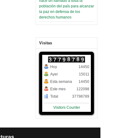
hace un llamado a toda la
población del país para alcanzar
la paz en defensa de los
derechos humanos
Visitas
Hoy
14450
Ayer
15011
Esta semana
14450
Este mes
122098
Total
37798789
Visitors Counter
turas