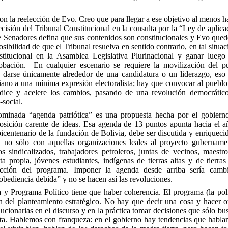
on la reelección de Evo. Creo que para llegar a ese objetivo al menos 
ecisión del Tribunal Constitucional en la consulta por la “Ley de aplic
 Senadores defina que sus contenidos son constitucionales y Evo quede
sibilidad de que el Tribunal resuelva en sentido contrario, en tal situac
titucional en la Asamblea Legislativa Plurinacional y ganar lueg
obación. En cualquier escenario se requiere la movilización del p
darse únicamente alrededor de una candidatura o un liderazgo, eso s
viano a una mínima expresión electoralista; hay que convocar al pueblo
ice y acelere los cambios, pasando de una revolución democrático
social.
ominada “agenda patriótica” es una propuesta hecha por el gobiern
posición carente de ideas. Esa agenda de 13 puntos apunta hacia el 
icentenario de la fundación de Bolivia, debe ser discutida y enriqueci
, no sólo con aquellas organizaciones leales al proyecto gubername
s sindicalizados, trabajadores petroleros, juntas de vecinos, maestro
ta propia, jóvenes estudiantes, indígenas de tierras altas y de tierra
ucción del programa. Imponer la agenda desde arriba sería camb
obediencia debida” y no se hacen así las revoluciones.
ca y Programa Político tiene que haber coherencia. El programa (la pol
n del planteamiento estratégico. No hay que decir una cosa y hacer o
ucionarias en el discurso y en la práctica tomar decisiones que sólo bu
lista. Hablemos con franqueza: en el gobierno hay tendencias que habla