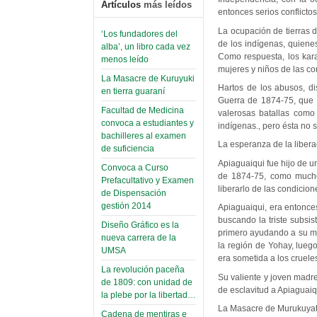
Artículos
más leídos
entonces serios conflicto
La ocupación de tierras 
‘Los fundadores del
de los indígenas, quiene
alba’, un libro cada vez
Como respuesta, los kar
menos leído
mujeres y niños de las c
La Masacre de Kuruyuki
Hartos de los abusos, di
en tierra guaraní
Guerra de 1874-75, que s
Facultad de Medicina
valerosas batallas como
convoca a estudiantes y
indígenas., pero ésta no s
bachilleres al examen
La esperanza de la liber
de suficiencia
Apiaguaiqui fue hijo de 
Convoca a Curso
de 1874-75, como muchos
Prefacultativo y Examen
liberarlo de las condicion
de Dispensación
gestión 2014
Apiaguaiqui, era entonce
buscando la triste subsi
Diseño Gráfico es la
primero ayudando a su ma
nueva carrera de la
la región de Yohay, luego
UMSA
era sometida a los crueles
La revolución paceña
Su valiente y joven madre
de 1809: con unidad de
de esclavitud a Apiaguaiq
la plebe por la libertad…
La Masacre de Murukuyat
Cadena de mentiras e