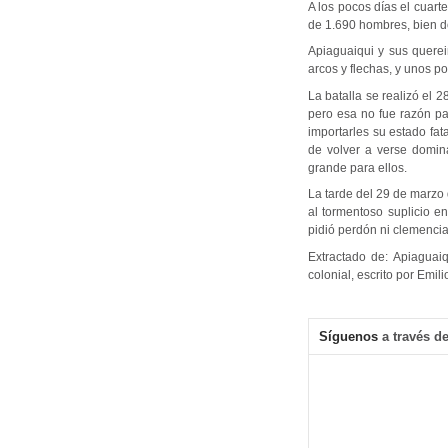
A los pocos días el cuart
de 1.690 hombres, bien d
Apiaguaiqui y sus quere
arcos y flechas, y unos p
La batalla se realizó el 
pero esa no fue razón pa
importarles su estado fat
de volver a verse domin
grande para ellos.
La tarde del 29 de marzo
al tormentoso suplicio en
pidió perdón ni clemenci
Extractado de: Apiaguaiq
colonial, escrito por Emi
Síguenos
a través de