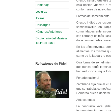
Crespo señaló que ese 2
Homenaje
esta nación vuelven a r
conformarse de nuevo la 
Lecturas
Formas de sometimiento
Avisos
Crespo indicó que los pue
Descargas
semiesclavitud en Tari
comunidades enteras que
Números Anteriores
con tierras y, es más, la
Diccionario del Masista
doce comunidades con esa
Ilustrado (DMI)
En los años noventa, com
alimentos, los mismos qu
carne de la lagua y lo esc
Otra forma de sometimient
Reflexiones
de Fidel
que nunca podía terminar 
han reducido aunque todav
Feriado nacional
Zambrana dijo que el 28 d
que se trabaja, como Asa
Gobierno pueda declarar f
Antecedentes
La conquista karai (bl
Independencia, con la o