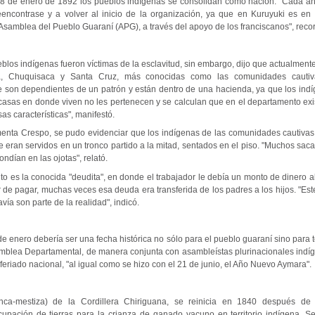
8 de enero de 1892 los pueblos indígenas se consolidan como nación. "Cada añ
eencontrase y a volver al inicio de la organización, ya que en Kuruyuki es 
Asamblea del Pueblo Guaraní (APG), a través del apoyo de los franciscanos", reco
blos indígenas fueron víctimas de la esclavitud, sin embargo, dijo que actualment
ja, Chuquisaca y Santa Cruz, más conocidas como las comunidades cautiv
 son dependientes de un patrón y están dentro de una hacienda, ya que los ind
s casas en donde viven no les pertenecen y se calculan que en el departamento ex
s características", manifestó.
enta Crespo, se pudo evidenciar que los indígenas de las comunidades cautivas 
e eran servidos en un tronco partido a la mitad, sentados en el piso. "Muchos sa
ondían en las ojotas", relató.
o es la conocida "deudita", en donde el trabajador le debía un monto de dinero a
de pagar, muchas veces esa deuda era transferida de los padres a los hijos. "Est
ía son parte de la realidad", indicó.
e enero debería ser una fecha histórica no sólo para el pueblo guaraní sino para to
mblea Departamental, de manera conjunta con asambleístas plurinacionales indíg
eriado nacional, "al igual como se hizo con el 21 de junio, el Año Nuevo Aymara".
anca-mestiza) de la Cordillera Chiriguana, se reinicia en 1840 después de
cupación de tierras para la crianza de ganado vacuno en territorio indígena. 