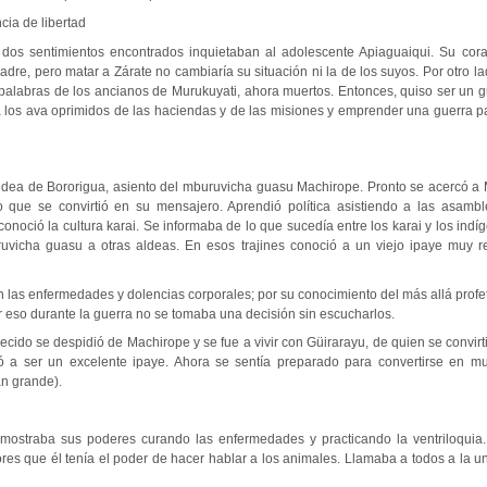
cia de libertad
dos sentimientos encontrados inquietaban al adolescente Apiaguaiqui. Su cora
dre, pero matar a Zárate no cambiaría su situación ni la de los suyos. Por otro l
palabras de los ancianos de Murukuyati, ahora muertos. Entonces, quiso ser un gu
a los ava oprimidos de las haciendas y de las misiones y emprender una guerra pa
ldea de Bororigua, asiento del mburuvicha guasu Machirope. Pronto se acercó a
to que se convirtió en su mensajero. Aprendió política asistiendo a las asam
onoció la cultura karai. Se informaba de lo que sucedía entre los karai y los indí
vicha guasu a otras aldeas. En esos trajines conoció a un viejo ipaye muy r
 las enfermedades y dolencias corporales; por su conocimiento del más allá profet
or eso durante la guerra no se tomaba una decisión sin escucharlos.
cido se despidió de Machirope y se fue a vivir con Güirarayu, de quien se convirt
ó a ser un excelente ipaye. Ahora se sentía preparado para convertirse en 
n grande).
mostraba sus poderes curando las enfermedades y practicando la ventriloquia.
ores que él tenía el poder de hacer hablar a los animales. Llamaba a todos a la 