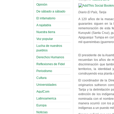
Opinión
De sábado a sábado
Diario El País, Tarija
El infamatorio
A 120 años de la masacr
guaraníes siguen en la 
A rajatabla
rememoración de esta fe
Nuestra tierra
Kuruyuki (Santa Cruz), g
Apiguaiqui Tumpa en cont
Voz popular
mil quereimbas (guerrero
Lucha de nuestros
pueblos
El presidente de la Asam
Derechos Humanos
recuerdan los años de ma
Reflexiones de Fidel
discriminación que tambi
territorios, la identid
Periodismo
construyendo esa planta 
Cultura
El coordinador de la Dir
Universidades
originarios sufrieron c
Tarija y la delimitación 
AquíCom
extinción de los indígen
Latinoamerica
nominada con el nombre 
manera ocurrió con los p
Europa
indígenas a un puesto milit
Noticias