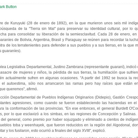
e de Kuruyuki (28 de enero de 1892), en la que murieron unos seis mil indíg
búsqueda de la "Tierra sin Mal" para preservar su identidad cultural, por lo 
cha para consolidar su liberación de la semiesclavitud. Cada 28 de enero, e
uaraníes de Bolivia, Argentina, Brasil y Paraguay se reúnen para recordar la luc
ra de los terratenientes para defender a sus pueblos y a sus tierras, en la que 
s guaraníes).
blea Legislativa Departamental, Justino Zambrana (representante guaraní), indicó
sacre de mujeres y niños, la pérdida de sus tierras, la humillación que sufrie
én actualmente sufren en algunas ocasiones. "A partir del 1992 se busca la re
ad y el autoestima, sólo nos arrancaron las ramas pero hay raíces que están e
que queremos", afirmó.
ección Departamental de Pueblos Indígenas Originarios (Didepio), Gastón Crespo
onstantes agresiones, como cuando se fueron estableciendo las haciendas en e
para la conformación de las provincias. "En ese entonces, el general Burdett O'C
as, por lo que esclavizó a los simbas, en las regiones de Concepción y Salinas. 
del general, como premio por haber sojuzgado y eliminado a cientos de indíge
ueblos toba y weenhayek, que fueron reducidos en la región del Algodonal, don
ar y los fusilaron, esto ocurrió a finales del siglo XVIII", explicó.