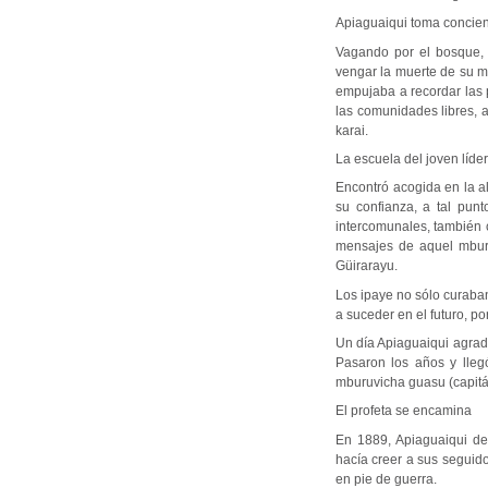
Apiaguaiqui toma concien
Vagando por el bosque, 
vengar la muerte de su ma
empujaba a recordar las 
las comunidades libres, 
karai.
La escuela del joven líder
Encontró acogida en la a
su confianza, a tal pun
intercomunales, también c
mensajes de aquel mburu
Güirarayu.
Los ipaye no sólo curaban
a suceder en el futuro, p
Un día Apiaguaiqui agrade
Pasaron los años y lleg
mburuvicha guasu (capitá
El profeta se encamina
En 1889, Apiaguaiqui de
hacía creer a sus seguid
en pie de guerra.