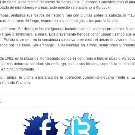
el de Santa Rosa recibió refuerzos de Santa Cruz. El coronel Gonzáles tomó el ma
otado de municiones y armas. Este ejército se encaminó a Kuruyuki.
imbas, pintados sus rostros de negro y rojo con plumas sobre la cabeza, la ma
ocos con armas de fuego, esperaron a sus enemigos listos para la batalla.
28 de enero. Se dice que los chiriguanos lucharon con un valor sorprendente. Muc
ra que disminuyera la moral. Los gravemente heridos continuaban usando sus ar
al. Estaba claro que en la conciencia colectiva prevalecía el deseo de vivir en libe
ados por los karai. Sin embargo, la desventaja en armas, municiones y hombr
 de 1892, en la plaza de Monteagudo donde se congregó a todo el pueblo, Apiagua
 la más dolorosa soledad, sin embargo, leal a sus ideales, soportó la humillació
a en ningún momento.
ui Tumpa, la última esperanza de la liberación guaraní-chiriguana frente al E
lio Hurtado Guzmán.
: