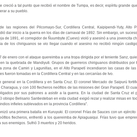
e creció a tal punto que recibió el nombre de Tumpa, es decir, espíritu grande q
berar a su pueblo.
 las regiones del Pilcomayo-Sur, Cordillera Central, Kaipipendi-Yuty, Alto Pa
dió dar inicio a la guerra en los días de carnaval de 1892. Sin embargo, un suceso p
eja de 1891, el corregidor de Ñuumbyte (Cuevo) violó y asesinó a una jovencita ch
ria de los chiriguanos se vio llegar cuando el asesino no recibió ningún castigo
l 7 de enero con el ataque quereimba a una tropa dirigida por el teniente Sanz, qui
 en la quebrada de Mandiyuti. Grupos de guerreros chiriguanos distribuidos por t
a zona de Camiri y Lagunillas, en el Alto Parapetí incendiaron las casas de las 
s fueron tomadas en la Cordillera Central y en las cercanías de Ivo.
ue general en la Cordillera y en Santa Cruz. El coronel Mercado de Saipurú fortif
y Charagua, y con 100 flecheros neófitos de las misiones del Gran Parapetí. El cuar
igados por sus patrones a asistir a la guerra. En la ciudad de Santa Cruz el 
El obispo Belisario Santiesteban en esta ciudad exigió rezar y realizar misas en tod
indios infieles sublevados en la provincia Cordillera".
onizó una primera batalla en Kuruyuki. El coronel Frías de Sauces con un ejércit
eófitos flecheros, enfrentó a los quereimba de Apiaguaiqui. Frías tuvo que empren
 sus enemigos. Sufrió 3 muertos y 20 heridos.