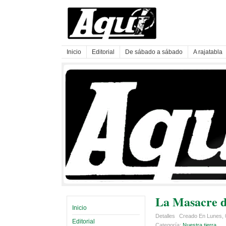
Inicio
Editorial
De sábado a sábado
A rajatabla
La Masacre d
Inicio
Detalles
Creado En Lunes, 
Editorial
Categoría:
Nuestra tierra