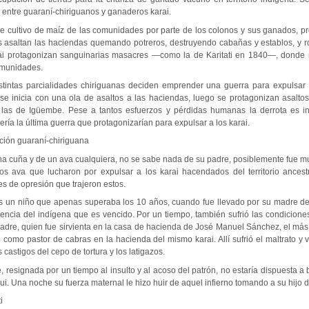
s entre guaraní-chiriguanos y ganaderos karai.
de cultivo de maíz de las comunidades por parte de los colonos y sus ganados, pr
s asaltan las haciendas quemando potreros, destruyendo cabañas y establos, y 
ai protagonizan sanguinarias masacres —como la de Karitati en 1840—, donde
omunidades.
stintas parcialidades chiriguanas deciden emprender una guerra para expulsar a
e inicia con una ola de asaltos a las haciendas, luego se protagonizan asaltos
 las de Igüembe. Pese a tantos esfuerzos y pérdidas humanas la derrota es in
ería la última guerra que protagonizarían para expulsar a los karai.
ación guaraní-chiriguana
una cuña y de un ava cualquiera, no se sabe nada de su padre, posiblemente fue m
 ava que lucharon por expulsar a los karai hacendados del territorio ancest
es de opresión que trajeron estos.
s un niño que apenas superaba los 10 años, cuando fue llevado por su madre de
stencia del indígena que es vencido. Por un tiempo, también sufrió las condicion
dre, quien fue sirvienta en la casa de hacienda de José Manuel Sánchez, el más
 como pastor de cabras en la hacienda del mismo karai. Allí sufrió el maltrato y
 castigos del cepo de tortura y los latigazos.
, resignada por un tiempo al insulto y al acoso del patrón, no estaría dispuesta a 
ui. Una noche su fuerza maternal le hizo huir de aquel infierno tomando a su hijo 
i