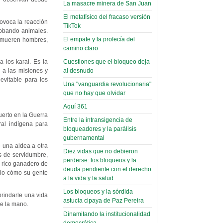
narco-fotos
La masacre minera de San Juan
Miércoles, 14 Septiembre 2022
(Miscelánea
El metafísico del fracaso versión
ovoca la reacción
Palaciega 8)
Leer Más...
TikTok
robando animales.
Posesionan a dirigentes de
El empate y la profecía del
 mueren hombres,
El Infamatorio
Asociación de Docentes
camino claro
Miércoles, 19 Junio 2019
Domingo, 14 Agosto 2022
Cuestiones que el bloqueo deja
 los karai. Es la
Read more...
Leer Más...
al desnudo
 a las misiones y
Cosmética
evitable para los
Una "vanguardia revolucionaria"
descolonizadora
que no hay que olvidar
(Miscelánea
Aquí 361
palaciega 7)
uerto en la Guerra
Entre la intransigencia de
ral indígena para
El Infamatorio
bloqueadores y la parálisis
Lunes, 27 Mayo 2019
gubernamental
 una aldea a otra
Diez vidas que no debieron
Read more...
es de servidumbre,
Creacionismo,
perderse: los bloqueos y la
 rico ganadero de
deuda pendiente con el derecho
filtraciones e
 vio cómo su gente
a la vida y la salud
inicio de la
Los bloqueos y la sórdida
campaña del
brindarle una vida
astucia cipaya de Paz Pereira
de la mano.
MAS
Dinamitando la institucionalidad
(Miscelánea
democrática