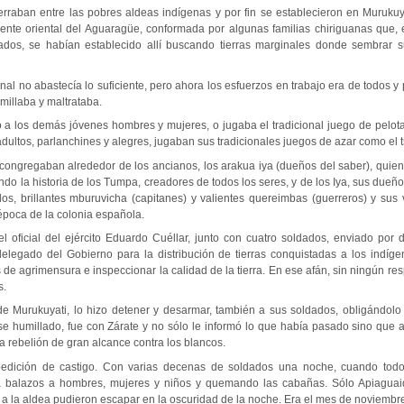
rraban entre las pobres aldeas indígenas y por fin se establecieron en Muruku
iente oriental del Aguaragüe, conformada por algunas familias chiriguanas que,
dados, se habían establecido allí buscando tierras marginales donde sembrar s
 no abastecía lo suficiente, pero ahora los esfuerzos en trabajo era de todos y 
millaba y maltrataba.
o a los demás jóvenes hombres y mujeres, o jugaba el tradicional juego de pelota
dultos, parlanchines y alegres, jugaban sus tradicionales juegos de azar como el 
 congregaban alrededor de los ancianos, los arakua iya (dueños del saber), quien
ndo la historia de los Tumpa, creadores de todos los seres, y de los Iya, sus dueños
os, brillantes mburuvicha (capitanes) y valientes quereimbas (guerreros) y sus v
época de la colonia española.
el oficial del ejército Eduardo Cuéllar, junto con cuatro soldados, enviado por 
egado del Gobierno para la distribución de tierras conquistadas a los indígen
s de agrimensura e inspeccionar la calidad de la tierra. En ese afán, sin ningún res
s.
e Murukuyati, lo hizo detener y desarmar, también a sus soldados, obligándol
dose humillado, fue con Zárate y no sólo le informó lo que había pasado sino que
 rebelión de gran alcance contra los blancos.
pedición de castigo. Con varias decenas de soldados una noche, cuando todo
a balazos a hombres, mujeres y niños y quemando las cabañas. Sólo Apiaguai
 a la aldea pudieron escapar en la oscuridad de la noche. Era el mes de noviembr