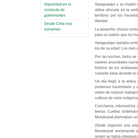
impunidad en la
Apiaguaiqui y su madre e
conducta de
aldea ubicada en la vert
gobernantes
territorio por los hacen
libertad.
Desde Chile nos
La pequeña chacra comunal
sumamos
para un patrón que los hu
Apiaguaiqui bailaba junt
los de su edad. Los más a
Por las noches, todos se
valores ancestrales narra
historia de los antepasad
cobarde karai durante la 
Un día llegó a la aldea 
poderoso hacendado y del
orden de realizar trabajo
cultivos de maíz indígena
Curichama, mburuvicha d
tierras. Cuéllar, sintién
Murukuyati planeaban una
Zárate organizó una ex
Murukuyati asesinando 
recién se había integrado