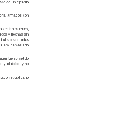
ndo de un ejército
yoría armados con
hos caían muertos,
cos y flechas sin
rtad o morir antes
es era demasiado
iqui fue sometido
n y el dolor, y no
stado republicano