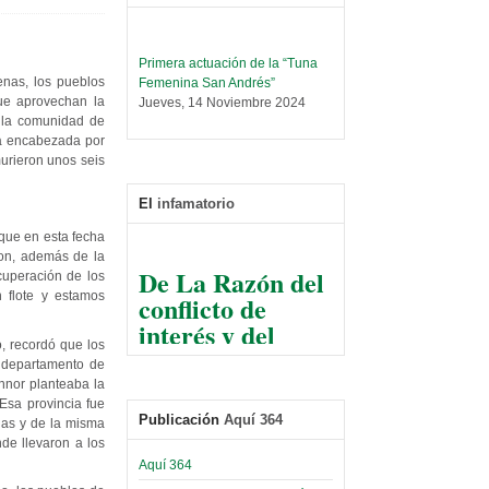
Primera actuación de la “Tuna
Femenina San Andrés”
enas, los pueblos
Jueves, 14 Noviembre 2024
que aprovechan la
n la comunidad de
Leer Más...
ha encabezada por
Trabajo Social prepara
murieron unos seis
encuentro nacional sobre trata y
tráfico de personas
El
infamatorio
Sábado, 14 Septiembre 2024
 que en esta fecha
Leer Más...
ron, además de la
De La Razón del
Centro de Estudiantes organiza
cuperación de los
conflicto de
taller de software estadístico en
n flote y estamos
la UMSA
interés y del
Sábado, 14 Septiembre 2024
razonable arte
, recordó que los
de tirar la piedra
l departamento de
Leer Más...
onnor planteaba la
Banco Central otorga
y esconder la
Esa provincia fue
certificados por apoyo al
mano
Publicación
Aquí 364
nas y de la misma
Séptimo Encuentro de
de llevaron a los
Economistas
El Infamatorio
Sábado, 14 Octubre 2023
Aquí 364
Jueves, 10 Diciembre 2020