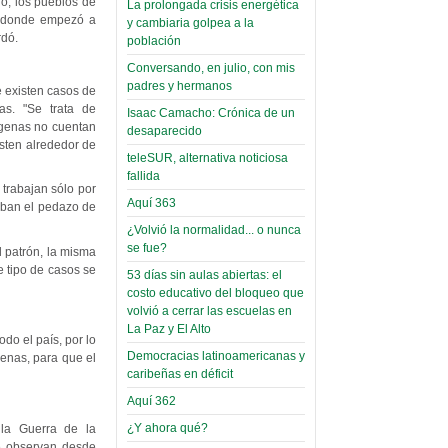
o, los pueblos de
La prolongada crisis energética
Leer Más...
en donde empezó a
y cambiaria golpea a la
Read more...
Trabajo Social de la UMSA
Infierno Covid
rdó.
población
volverá a las urnas para elegir a
parte VI:
su directora
Conversando, en julio, con mis
Gabinete de
Sábado, 14 Octubre 2023
padres y hermanos
e existen casos de
Áñez se atribuye
as. "Se trata de
Isaac Camacho: Crónica de un
Leer Más...
ígenas no cuentan
construcción de
desaparecido
Candidatos del MAS se
isten alrededor de
hospitales
presentarán en la UMSA
teleSUR, alternativa noticiosa
Jueves, 14 Septiembre 2023
fallida
prefabricados en
trabajan sólo por
la que no tuvo
Aquí 363
caban el pedazo de
Leer Más...
participación;
Carrera de Geografía realiza
¿Volvió la normalidad... o nunca
Segundo Congreso Nacional
se fue?
más de 24 horas
l patrón, la misma
Viernes, 14 Octubre 2022
e tipo de casos se
después rectifica
53 días sin aulas abiertas: el
costo educativo del bloqueo que
parcialmente
Leer Más...
volvió a cerrar las escuelas en
Docentes y estudiantes de
La Paz y El Alto
El Infamatorio
Trabajo Social de la UMSA
do el país, por lo
Miércoles, 09 Diciembre 2020
elegirán directora
Democracias latinoamericanas y
enas, para que el
Viernes, 14 Octubre 2022
caribeñas en déficit
Read more...
Interpretación
Aquí 362
Leer Más...
de un álbum de
“Tuna Femenina San Andrés”
¿Y ahora qué?
 la Guerra de la
toca y canta con coraje
Se observan desde