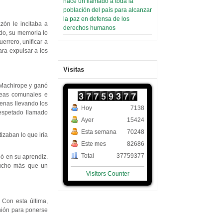
hace un llamado a toda la
población del país para alcanzar
la paz en defensa de los
zón le incitaba a
derechos humanos
ado, su memoria lo
errero, unificar a
ra expulsar a los
Visitas
 Machirope y ganó
bleas comunales e
genas llevando los
Hoy
7138
espetado llamado
Ayer
15424
Esta semana
70248
izaban lo que iría
Este mes
82686
Total
37759377
ió en su aprendiz.
mucho más que un
Visitors Counter
 Con esta última,
unión para ponerse