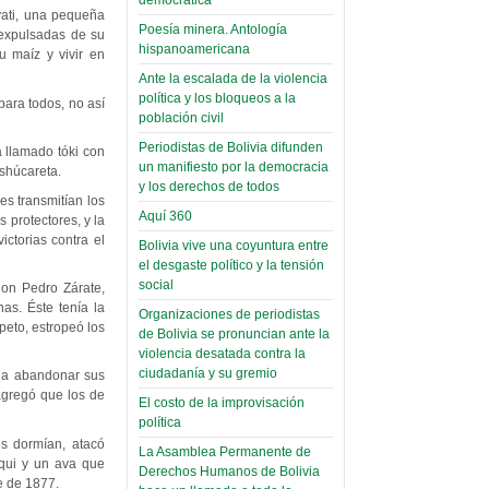
palaciega 6)
yati, una pequeña
Poesía minera. Antología
 expulsadas de su
hispanoamericana
El Infamatorio
u maíz y vivir en
Domingo, 12 Mayo 2019
Ante la escalada de la violencia
política y los bloqueos a la
para todos, no así
Read more...
población civil
Periodistas de Bolivia difunden
 llamado tóki con
un manifiesto por la democracia
tshúcareta.
y los derechos de todos
es transmitían los
Aquí 360
 protectores, y la
ictorias contra el
Bolivia vive una coyuntura entre
el desgaste político y la tensión
social
don Pedro Zárate,
as. Éste tenía la
Organizaciones de periodistas
peto, estropeó los
de Bolivia se pronuncian ante la
violencia desatada contra la
ciudadanía y su gremio
o a abandonar sus
 agregó que los de
El costo de la improvisación
política
s dormían, atacó
La Asamblea Permanente de
qui y un ava que
Derechos Humanos de Bolivia
e de 1877.