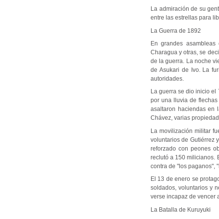
La admiración de su gent
entre las estrellas para li
La Guerra de 1892
En grandes asambleas de
Charagua y otras, se deci
de la guerra. La noche vi
de Asukari de Ivo. La fu
autoridades.
La guerra se dio inicio e
por una lluvia de flechas
asaltaron haciendas en l
Chávez, varias propiedade
La movilización militar f
voluntarios de Gutiérrez 
reforzado con peones obl
reclutó a 150 milicianos. 
contra de "los paganos", "
El 13 de enero se protag
soldados, voluntarios y n
verse incapaz de vencer a
La Batalla de Kuruyuki