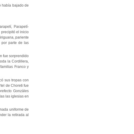
ue había bajado de
rapetí, Parapetí-
recipitó el inicio
iriguana, pariente
 por parte de las
en fue sorprendido
oda la Cordillera,
familias Franco y
icó sus tropas con
tel de Choreti fue
prefecto Gonzáles
as las iglesias en
o nada uniforme de
der la retirada al