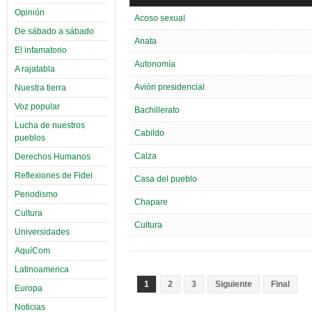
Opinión
Acoso sexual
De sábado a sábado
Anata
El infamatorio
Autonomía
A rajatabla
Avión presidencial
Nuestra tierra
Voz popular
Bachillerato
Lucha de nuestros
Cabildo
pueblos
Calza
Derechos Humanos
Reflexiones de Fidel
Casa del pueblo
Periodismo
Chapare
Cultura
Cultura
Universidades
AquíCom
Latinoamerica
1
2
3
Siguiente
Final
Europa
Noticias