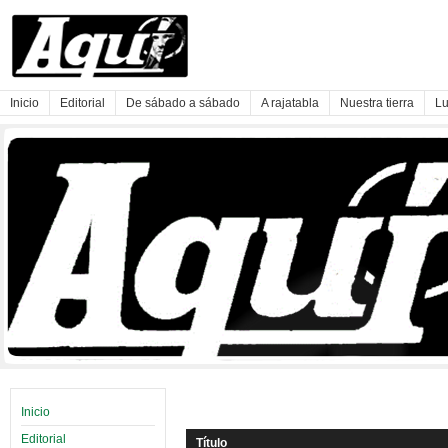
Inicio
Editorial
De sábado a sábado
A rajatabla
Nuestra tierra
Lu
Inicio
Editorial
Título