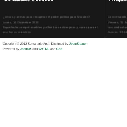
¿Urnas y armas para recuperar el poder político para Morales?
Conversando, 
Lunes, 14 Diciembre 2020
Viernes, 31 J
Superlucho compró muebles y alfombras extranjeros y caros para el
Los sindicato
que fue su ministerio
Jueves, 30 Ab
Viernes, 11 Diciembre 2020
La humillación
Isaac Sandóval Rodríguez, intelectual de los trabajadores bolivianos
Jueves, 15 E
Copyright © 2012 Semanario Aquí. Designed by
JoomShaper
Viernes, 11 Diciembre 2020
Adela Zamudio
Powered by
Joomla!
Valid
XHTML
and
CSS
Medios de difusión, amigos y enemigos de Evo Morales
Domingo, 12 
Viernes, 11 Diciembre 2020
Pliego acusat
En Bolivia, por la alianza obrera-campesina hacen más los trabajadores
Banzer Suáre
del campo que los proletarios
Sábado, 19 Ju
Viernes, 11 Diciembre 2020