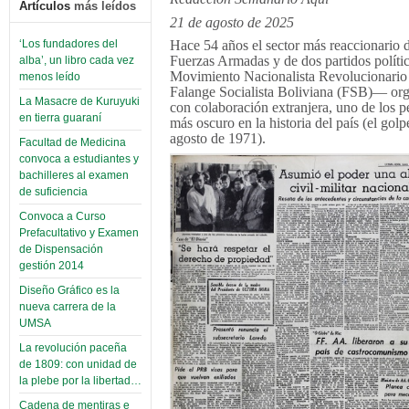
Artículos
más leídos
21 de agosto de 2025
Hace 54 años el sector más reaccionario d
‘Los fundadores del
Fuerzas Armadas y de dos partidos polít
alba’, un libro cada vez
Movimiento Nacionalista Revolucionari
menos leído
Falange Socialista Boliviana (FSB)— org
La Masacre de Kuruyuki
con colaboración extranjera, uno de los p
en tierra guaraní
más oscuro en la historia del país (el golp
agosto de 1971).
Facultad de Medicina
convoca a estudiantes y
bachilleres al examen
de suficiencia
Convoca a Curso
Prefacultativo y Examen
de Dispensación
gestión 2014
Diseño Gráfico es la
nueva carrera de la
UMSA
La revolución paceña
de 1809: con unidad de
la plebe por la libertad…
Cadena de mentiras e