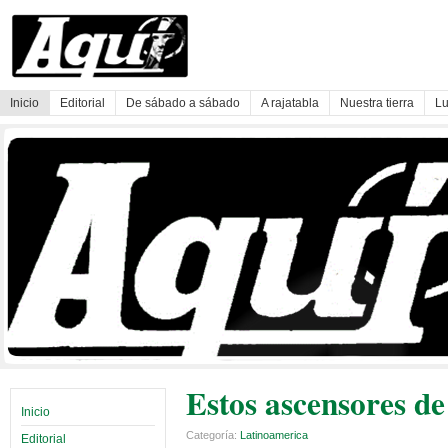
Inicio
Editorial
De sábado a sábado
A rajatabla
Nuestra tierra
Lu
Estos ascensores de
Inicio
Categoría:
Latinoamerica
Editorial