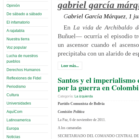
gabriel garcía márq
Opinión
De sábado a sábado
G
abriel García Márquez
,
1 j
El infamatorio
En
La vida de Archibaldo d
A rajatabla
Buñuel— ocurría el episodio t
Nuestra tierra
un ascensor cuando el ascenso
Voz popular
precipitaba con un alarido de es
Lucha de nuestros
pueblos
Leer más...
Derechos Humanos
Santos y el imperialismo 
Reflexiones de Fidel
por la guerra en Colomb
Periodismo
Cultura
Categoría:
La izquierda
Universidades
Partido Comunista de Bolivia
AquíCom
Comisión Política
La Paz, 6 de noviembre de 2011.
Latinoamerica
A los camaradas
Europa
SECRETARIADO DEL COMANDO CENTRAL DE
Noticias