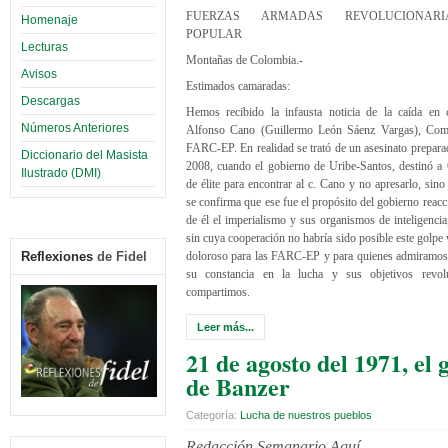
FUERZAS ARMADAS REVOLUCIONARIAS
Homenaje
POPULAR
Lecturas
Montañas de Colombia.-
Avisos
Estimados camaradas:
Descargas
Hemos recibido la infausta noticia de la caída en 
Números Anteriores
Alfonso Cano (Guillermo León Sáenz Vargas), Com
FARC-EP. En realidad se trató de un asesinato prepara
Diccionario del Masista
2008, cuando el gobierno de Uribe-Santos, destinó a
Ilustrado (DMI)
de élite para encontrar al c. Cano y no apresarlo, sin
se confirma que ese fue el propósito del gobierno reacc
de él el imperialismo y sus organismos de inteligenci
sin cuya cooperación no habría sido posible este golpe
Reflexiones
de Fidel
doloroso para las FARC-EP y para quienes admiramos
su constancia en la lucha y sus objetivos revol
compartimos.
Leer más...
21 de agosto del 1971, el 
de Banzer
Categoría:
Lucha de nuestros pueblos
Redacción Semanario Aquí