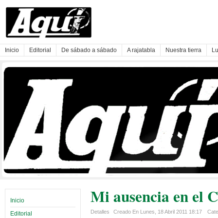
Inicio
Editorial
De sábado a sábado
A rajatabla
Nuestra tierra
Lu
Mi ausencia en el 
Inicio
Detalles
Creado En Lunes, 18 Abril 2011 18:17
Cate
Editorial