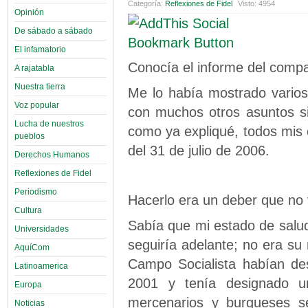
Categoría:
Reflexiones de Fidel
Visto: 4954
Opinión
De sábado a sábado
El infamatorio
Conocía el informe del compa
A rajatabla
Nuestra tierra
Me lo había mostrado varios 
Voz popular
con muchos otros asuntos si
Lucha de nuestros
como ya expliqué, todos mis 
pueblos
del 31 de julio de 2006.
Derechos Humanos
Reflexiones de Fidel
Periodismo
Hacerlo era un deber que no v
Cultura
Sabía que mi estado de salud
Universidades
seguiría adelante; no era s
AquíCom
Campo Socialista habían de
Latinoamerica
2001 y tenía designado 
Europa
mercenarios y burgueses s
Noticias