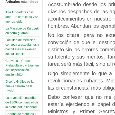
Artículos
más leídos
Acostumbrado desde los pri
días los despachos de las age
‘Los fundadores del
alba’, un libro cada vez
acontecimientos en nuestro m
menos leído
hombres. Abundan los ejemplo
La Masacre de Kuruyuki
en tierra guaraní
No los citaré, para no exte
Facultad de Medicina
convicción de que el desti
convoca a estudiantes y
distinto sin los errores comet
bachilleres al examen
de suficiencia
su talento y sus méritos. Ta
Convoca a Curso
tarea será más fácil, sino al 
Prefacultativo y Examen
de Dispensación
Digo simplemente lo que a m
gestión 2014
revolucionarios cubanos. Mi
Diseño Gráfico es la
nueva carrera de la
las circunstancias, más obliga
UMSA
Debo confesar que no me p
La revolución paceña
de 1809: con unidad de
estaría ejerciendo el papel
la plebe por la libertad…
Ministros y Primer Secre
Cadena de mentiras e