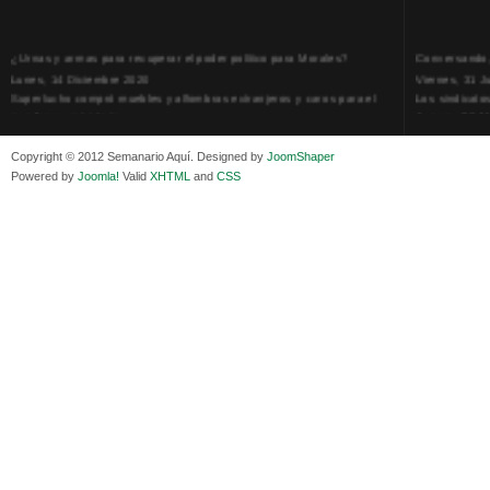
¿Urnas y armas para recuperar el poder político para Morales?
Conversando, 
Lunes, 14 Diciembre 2020
Viernes, 31 J
Superlucho compró muebles y alfombras extranjeros y caros para el
Los sindicato
que fue su ministerio
Jueves, 30 Ab
Viernes, 11 Diciembre 2020
La humillación
Isaac Sandóval Rodríguez, intelectual de los trabajadores bolivianos
Jueves, 15 E
Copyright © 2012 Semanario Aquí. Designed by
JoomShaper
Viernes, 11 Diciembre 2020
Adela Zamudio
Powered by
Joomla!
Valid
XHTML
and
CSS
Medios de difusión, amigos y enemigos de Evo Morales
Domingo, 12 
Viernes, 11 Diciembre 2020
Pliego acusat
En Bolivia, por la alianza obrera-campesina hacen más los trabajadores
Banzer Suáre
del campo que los proletarios
Sábado, 19 Ju
Viernes, 11 Diciembre 2020