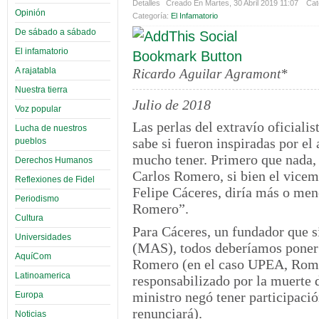
Detalles
Creado En Martes, 30 Abril 2019 11:07
Cat
Opinión
Categoría:
El Infamatorio
De sábado a sábado
El infamatorio
A rajatabla
Ricardo Aguilar Agramont*
Nuestra tierra
Julio de 2018
Voz popular
Las perlas del extravío oficiali
Lucha de nuestros
sabe si fueron inspiradas por el
pueblos
mucho tener. Primero que nada, 
Derechos Humanos
Carlos Romero, si bien el vicem
Reflexiones de Fidel
Felipe Cáceres, diría más o meno
Periodismo
Romero”.
Cultura
Para Cáceres, un fundador que 
Universidades
(MAS), todos deberíamos poner 
AquíCom
Romero (en el caso UPEA, Romer
Latinoamerica
responsabilizado por la muerte 
ministro negó tener participació
Europa
renunciará).
Noticias