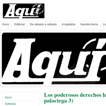
Inicio
Editorial
De sábado a sábado
A rajatabla
Nuestra tierra
Lu
Los poderosos derechos h
Inicio
palaciega 3)
Editorial