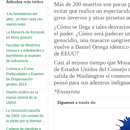
Artículos
más leídos
Más de 200 muertos son pocos 
evitar que realice un espectacul
‘Los fundadores del
giros inversos y otras piruetas 
alba’, un libro cada vez
menos leído
¿Cómo se llega a tales desvaríos
el poder. ¿Cómo será padecer un
La Masacre de Kuruyuki
en tierra guaraní
genocidio, una masacre sangrien
Facultad de Medicina
vuelve a Daniel Ortega idéntico
convoca a estudiantes y
de EEUU?
bachilleres al examen
de suficiencia
Casi al mismo tiempo que Morale
de Estados Unidos del Consejo
Convoca a Curso
Prefacultativo y Examen
salida de Washington sí conmovi
de Dispensación
pensó para sus adentros indigna
gestión 2014
*Ensayista
Diseño Gráfico es la
nueva carrera de la
Síguenos
a través de:
UMSA
La revolución paceña
de 1809: con unidad de
la plebe por la libertad…
Cadena de mentiras e