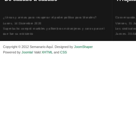
¿Urnas y armas para recuperar el poder político para Morales?
Conversando, 
Lunes, 14 Diciembre 2020
Viernes, 31 J
Superlucho compró muebles y alfombras extranjeros y caros para el
Los sindicato
que fue su ministerio
Jueves, 30 Ab
Viernes, 11 Diciembre 2020
La humillación
Isaac Sandóval Rodríguez, intelectual de los trabajadores bolivianos
Jueves, 15 E
Copyright © 2012 Semanario Aquí. Designed by
JoomShaper
Viernes, 11 Diciembre 2020
Adela Zamudio
Powered by
Joomla!
Valid
XHTML
and
CSS
Medios de difusión, amigos y enemigos de Evo Morales
Domingo, 12 
Viernes, 11 Diciembre 2020
Pliego acusat
En Bolivia, por la alianza obrera-campesina hacen más los trabajadores
Banzer Suáre
del campo que los proletarios
Sábado, 19 Ju
Viernes, 11 Diciembre 2020