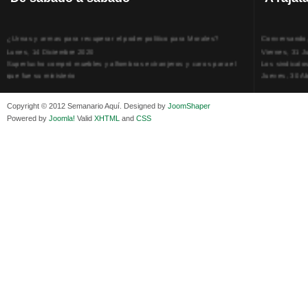
¿Urnas y armas para recuperar el poder político para Morales?
Conversando, 
Lunes, 14 Diciembre 2020
Viernes, 31 J
Superlucho compró muebles y alfombras extranjeros y caros para el
Los sindicato
que fue su ministerio
Jueves, 30 Ab
Viernes, 11 Diciembre 2020
La humillación
Isaac Sandóval Rodríguez, intelectual de los trabajadores bolivianos
Jueves, 15 E
Copyright © 2012 Semanario Aquí. Designed by
JoomShaper
Viernes, 11 Diciembre 2020
Adela Zamudio
Powered by
Joomla!
Valid
XHTML
and
CSS
Medios de difusión, amigos y enemigos de Evo Morales
Domingo, 12 
Viernes, 11 Diciembre 2020
Pliego acusat
En Bolivia, por la alianza obrera-campesina hacen más los trabajadores
Banzer Suáre
del campo que los proletarios
Sábado, 19 Ju
Viernes, 11 Diciembre 2020