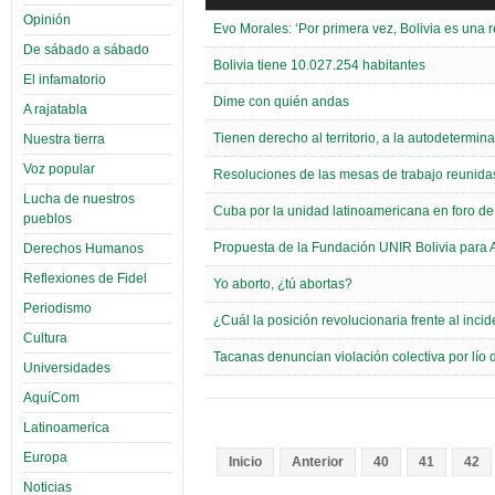
Opinión
Evo Morales: ‘Por primera vez, Bolivia es una r
De sábado a sábado
Bolivia tiene 10.027.254 habitantes
El infamatorio
Dime con quién andas
A rajatabla
Tienen derecho al territorio, a la autodetermin
Nuestra tierra
Voz popular
Resoluciones de las mesas de trabajo reuni
Lucha de nuestros
Cuba por la unidad latinoamericana en foro 
pueblos
Propuesta de la Fundación UNIR Bolivia para 
Derechos Humanos
Reflexiones de Fidel
Yo aborto, ¿tú abortas?
Periodismo
¿Cuál la posición revolucionaria frente al inci
Cultura
Tacanas denuncian violación colectiva por lío d
Universidades
AquíCom
Latinoamerica
Europa
Inicio
Anterior
40
41
42
Noticias