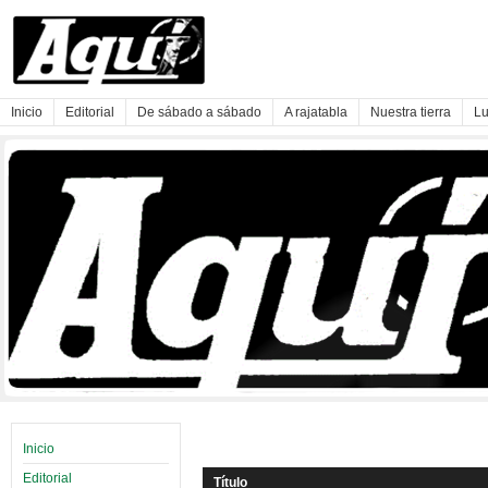
Inicio
Editorial
De sábado a sábado
A rajatabla
Nuestra tierra
Lu
Inicio
Editorial
Título