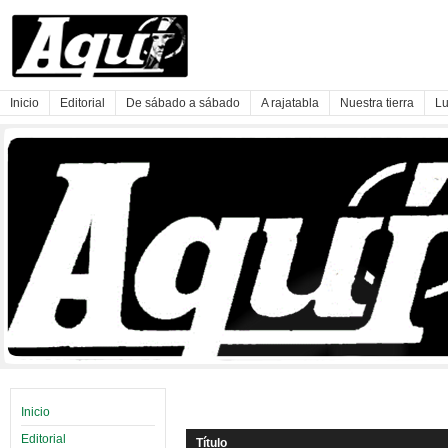
Inicio
Editorial
De sábado a sábado
A rajatabla
Nuestra tierra
Lu
Inicio
Editorial
Título