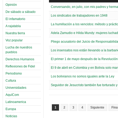
Opinión
Conversando, en julio, con mis padres y herm
De sábado a sábado
Los sindicatos de trabajadores en 1948
El infamatorio
La humillación a los vencidos: método y práctic
A rajatabla
Adela Zamudio e Hilda Mundy: mujeres luchad
Nuestra tierra
Voz popular
Pliego acusatorio del Juicio de Responsabili
Lucha de nuestros
Los insensatos nos están llevando a la barbari
pueblos
El primer 1 de mayo después de la Revolución d
Derechos Humanos
Reflexiones de Fidel
El 9 de abril en Colombia y en Bolivia solo ma
Periodismo
Los bolivianos no somos iguales ante la Ley
Cultura
Seguidor de Jesucristo también fue torturado 
Universidades
AquíCom
Latinoamerica
1
2
3
4
Siguiente
Fina
Europa
Noticias