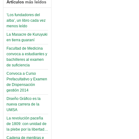
Artículos
más leídos
‘Los fundadores del
alba’, un libro cada vez
menos leído
La Masacre de Kuruyuki
en tierra guaraní
Facultad de Medicina
convoca a estudiantes y
bachilleres al examen
de suficiencia
Convoca a Curso
Prefacultativo y Examen
de Dispensación
gestión 2014
Diseño Gráfico es la
nueva carrera de la
UMSA
La revolución paceña
de 1809: con unidad de
la plebe por la libertad…
Cadena de mentiras e