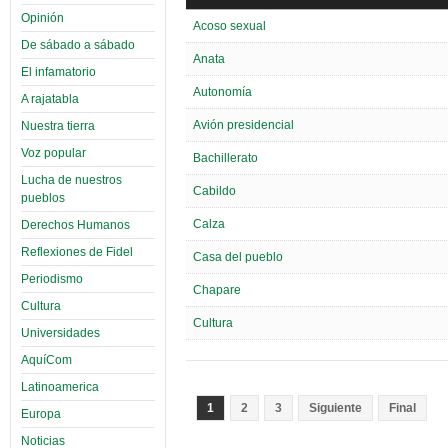
Opinión
Acoso sexual
De sábado a sábado
Anata
El infamatorio
Autonomía
A rajatabla
Avión presidencial
Nuestra tierra
Voz popular
Bachillerato
Lucha de nuestros
Cabildo
pueblos
Calza
Derechos Humanos
Reflexiones de Fidel
Casa del pueblo
Periodismo
Chapare
Cultura
Cultura
Universidades
AquíCom
Latinoamerica
1
2
3
Siguiente
Final
Europa
Noticias