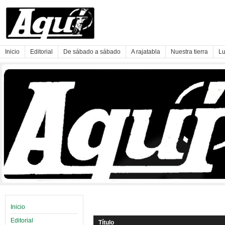
Inicio
Editorial
De sábado a sábado
A rajatabla
Nuestra tierra
Lu
Inicio
Editorial
Título