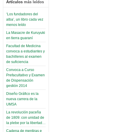
Artículos
más leídos
‘Los fundadores del
alba’, un libro cada vez
menos leído
La Masacre de Kuruyuki
en tierra guaraní
Facultad de Medicina
convoca a estudiantes y
bachilleres al examen
de suficiencia
Convoca a Curso
Prefacultativo y Examen
de Dispensación
gestión 2014
Diseño Gráfico es la
nueva carrera de la
UMSA
La revolución paceña
de 1809: con unidad de
la plebe por la libertad…
Cadena de mentiras e