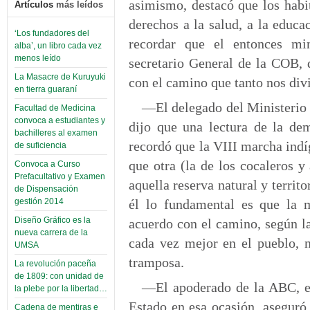
asimismo, destacó que los habi
Artículos
más leídos
derechos a la salud, a la educac
‘Los fundadores del
recordar que el entonces min
alba’, un libro cada vez
menos leído
secretario General de la COB, 
La Masacre de Kuruyuki
con el camino que tanto nos divi
en tierra guaraní
—El delegado del Ministerio 
Facultad de Medicina
convoca a estudiantes y
dijo que una lectura de la de
bachilleres al examen
recordó que la VIII marcha indí
de suficiencia
que otra (la de los cocaleros y
Convoca a Curso
Prefacultativo y Examen
aquella reserva natural y territ
de Dispensación
él lo fundamental es que la 
gestión 2014
Diseño Gráfico es la
acuerdo con el camino, según l
nueva carrera de la
cada vez mejor en el pueblo, n
UMSA
tramposa.
La revolución paceña
de 1809: con unidad de
—El apoderado de la ABC, el
la plebe por la libertad…
Estado en esa ocasión, aseguró 
Cadena de mentiras e