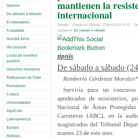
mantienen la resis
Opinión
internacional
De sábado a sábado
El infamatorio
Detalles
Creado En Sábado, 27 Abril 2013 13:42
Cat
A rajatabla
Categoría:
De sábado a sábado
Nuestra tierra
Voz popular
tipnis
Lucha de nuestros
pueblos
De sábado a sábado (2
Derechos Humanos
Remberto Cárdenas Morales*
Reflexiones de Fidel
Periodismo
Serviría para un concurso
Cultura
apoderados de ministerios, pr
Universidades
Nacional de Áreas Protegida
AquíCom
Carreteras (ABC), en la audi
Latinoamerica
magistrados del Tribunal Depar
Europa
martes 23 de este mes.
Noticias