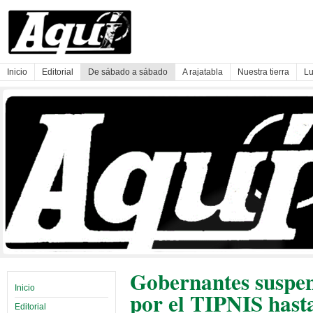
Inicio
Editorial
De sábado a sábado
A rajatabla
Nuestra tierra
Lu
Gobernantes suspen
Inicio
por el TIPNIS hast
Editorial