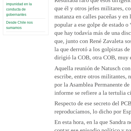
Resultaba raro que esos dirigent
impunidad en la
que él y otros jefes militares,
conducta de
gobernantes
matanza en calles paceñas y en l
Desde Chile nos
popular a ese golpe
de estado o 
sumamos
que hay todavía más de una discu
que, junto con René Zavaleta so
la que derrotó a los golpistas d
dirigió la COB, otra COB, muy di
Aquella reunión de Natusch con 
escribe, entre otros militantes, 
por la Asamblea Permanente de 
informe se refiere a la tertulia c
Respecto de ese secreto del PCB,
reproducíamos, lo dicho por Esp
En esta hora, en la que Sandra n
contar ese episodio político y p