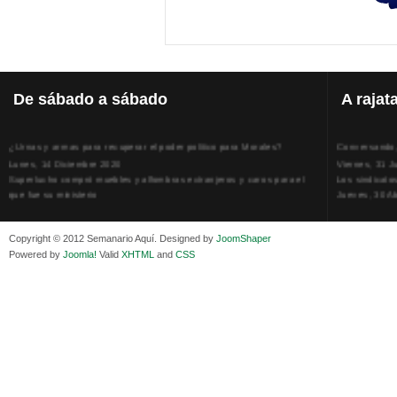
De
sábado a sábado
A
rajat
¿Urnas y armas para recuperar el poder político para Morales?
Conversando, 
Lunes, 14 Diciembre 2020
Viernes, 31 J
Superlucho compró muebles y alfombras extranjeros y caros para el
Los sindicato
que fue su ministerio
Jueves, 30 Ab
Viernes, 11 Diciembre 2020
La humillación
Isaac Sandóval Rodríguez, intelectual de los trabajadores bolivianos
Jueves, 15 E
Viernes, 11 Diciembre 2020
Adela Zamudio
Copyright © 2012 Semanario Aquí. Designed by
JoomShaper
Medios de difusión, amigos y enemigos de Evo Morales
Domingo, 12 
Powered by
Joomla!
Valid
XHTML
and
CSS
Viernes, 11 Diciembre 2020
Pliego acusat
En Bolivia, por la alianza obrera-campesina hacen más los trabajadores
Banzer Suáre
del campo que los proletarios
Sábado, 19 Ju
Viernes, 11 Diciembre 2020