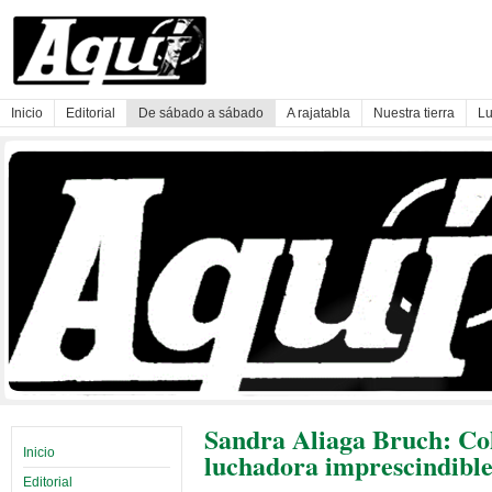
Inicio
Editorial
De sábado a sábado
A rajatabla
Nuestra tierra
Lu
Sandra Aliaga Bruch: Col
Inicio
luchadora imprescindibl
Editorial