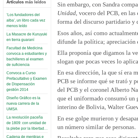
Artículos
más leídos
Sin embargo, con Sandra compar
Unidad
, vocero del PCB, en las
‘Los fundadores del
alba’, un libro cada vez
forma del discurso partidario y 
menos leído
Esos años, así como actualmente
La Masacre de Kuruyuki
en tierra guaraní
difunde la política; apreciació
Facultad de Medicina
Ella proponía que digamos la ve
convoca a estudiantes y
bachilleres al examen
slogan que pocas veces lo aplica
de suficiencia
En esa dirección, la que sí era 
Convoca a Curso
Prefacultativo y Examen
PCB se informe qué se trató y p
de Dispensación
del PCB y el coronel Alberto N
gestión 2014
que el uniformado consumó un go
Diseño Gráfico es la
nueva carrera de la
interino de Bolivia, Walter Gue
UMSA
En ese golpe murieron y desapa
La revolución paceña
de 1809: con unidad de
un número similar de personas.
la plebe por la libertad…
Cadena de mentiras e