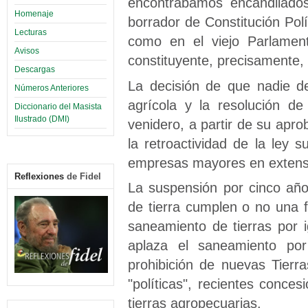
encontrábamos encandilados
Homenaje
borrador de Constitución Polí
Lecturas
como en el viejo Parlamen
Avisos
constituyente, precisamente,
Descargas
La decisión de que nadie d
Números Anteriores
agrícola y la resolución d
Diccionario del Masista
Ilustrado (DMI)
venidero, a partir de su apr
la retroactividad de la ley s
empresas mayores en extensió
Reflexiones
de Fidel
La suspensión por cinco año
de tierra cumplen o no una f
saneamiento de tierras por 
aplaza el saneamiento por
prohibición de nuevas Tier
"políticas", recientes conc
tierras agropecuarias.