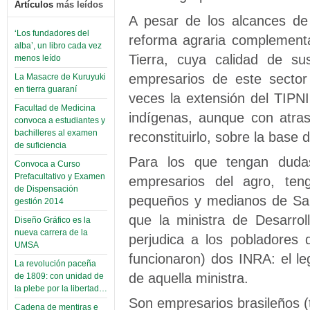
Artículos
más leídos
A pesar de los alcances de
‘Los fundadores del
reforma agraria complementa
alba’, un libro cada vez
Tierra, cuya calidad de sus
menos leído
empresarios de este sector
La Masacre de Kuruyuki
en tierra guaraní
veces la extensión del TIPNI
Facultad de Medicina
indígenas, aunque con atras
convoca a estudiantes y
bachilleres al examen
reconstituirlo, sobre la base 
de suficiencia
Para los que tengan duda
Convoca a Curso
Prefacultativo y Examen
empresarios del agro, ten
de Dispensación
pequeños y medianos de San
gestión 2014
que la ministra de Desarroll
Diseño Gráfico es la
nueva carrera de la
perjudica a los pobladores 
UMSA
funcionaron) dos INRA: el leg
La revolución paceña
de aquella ministra.
de 1809: con unidad de
la plebe por la libertad…
Son empresarios brasileños (
Cadena de mentiras e