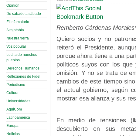
Opinión
De sábado a sábado
El infamatorio
Remberto Cárdenas Morales*
A rajatabla
Quiero socios y no patrones
Nuestra tierra
reiteró el Presidente, aunq
Voz popular
porque ahora tiene a una pa
Lucha de nuestros
pueblos
políticos suyos con los qu
Derechos Humanos
omisión. Y no se trata de e
Reflexiones de Fidel
cambios de este tiempo sino
Periodismo
el actual gobierno, según c
Cultura
mostrar esa alianza y sus res
Universidades
AquíCom
Latinoamerica
En medio de tensiones (ll
Europa
descubierto en sus meta
Noticias