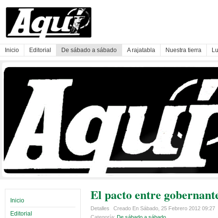
Inicio
Editorial
De sábado a sábado
A rajatabla
Nuestra tierra
Lu
El pacto entre gobernante
Inicio
Detalles
Creado En Sábado, 25 Febrero 2012 09:27
Editorial
Categoría:
De sábado a sábado