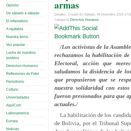
armas
Opinión
De sábado a sábado
Detalles
Creado En Sábado, 08 Diciembre 2018 17:
Categoría:
Derechos Humanos
El infamatorio
A rajatabla
Nuestra tierra
Voz popular
/Los activistas de la Asam
Lucha de nuestros
rechazamos la habilitación de
pueblos
Electoral, acción que merec
Derechos Humanos
saludamos la disidencia de lo
Reflexiones de Fidel
que propusieron que se resp
Periodismo
nuestra solidaridad con estos
Cultura
fueron presionados para que a
Universidades
actuales./
AquíCom
Latinoamerica
La habilitación de los candid
Europa
de Bolivia, por el Tribunal Sup
Noticias