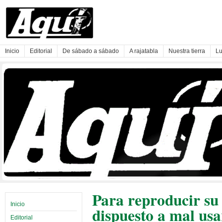
Inicio
Editorial
De sábado a sábado
A rajatabla
Nuestra tierra
Lu
Para reproducir su
Inicio
dispuesto a mal usar
Editorial