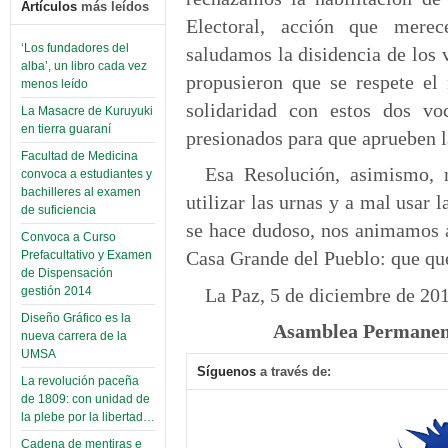
Artículos
más leídos
Electoral, acción que merec
‘Los fundadores del
saludamos la disidencia de los 
alba’, un libro cada vez
propusieron que se respete el
menos leído
solidaridad con estos dos vo
La Masacre de Kuruyuki
en tierra guaraní
presionados para que aprueben l
Facultad de Medicina
Esa Resolución, asimismo, 
convoca a estudiantes y
bachilleres al examen
utilizar las urnas y a mal usar 
de suficiencia
se hace dudoso, nos animamos a 
Convoca a Curso
Casa Grande del Pueblo: que que
Prefacultativo y Examen
de Dispensación
La Paz, 5 de diciembre de 20
gestión 2014
Diseño Gráfico es la
Asamblea Permanent
nueva carrera de la
UMSA
Síguenos
a través de:
La revolución paceña
de 1809: con unidad de
la plebe por la libertad…
Cadena de mentiras e