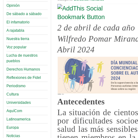
Opinión
De sábado a sábado
El infamatorio
2 de abril de cada año
A rajatabla
Wilfredo Pomar Miran
Nuestra tierra
Voz popular
Abril 2024
Lucha de nuestros
pueblos
Derechos Humanos
Reflexiones de Fidel
Periodismo
Cultura
Antecedentes
Universidades
La situación de cientos
AquíCom
por dificultades soci
Latinoamerica
salud las más sensible
Europa
tienen miembros en la 
Noticias