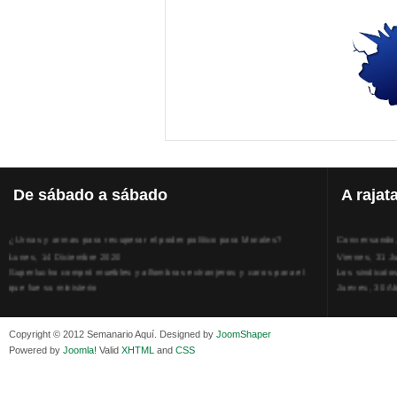
De
sábado a sábado
A
rajat
¿Urnas y armas para recuperar el poder político para Morales?
Conversando, 
Lunes, 14 Diciembre 2020
Viernes, 31 J
Superlucho compró muebles y alfombras extranjeros y caros para el
Los sindicato
que fue su ministerio
Jueves, 30 Ab
Viernes, 11 Diciembre 2020
La humillación
Isaac Sandóval Rodríguez, intelectual de los trabajadores bolivianos
Jueves, 15 E
Viernes, 11 Diciembre 2020
Adela Zamudio
Copyright © 2012 Semanario Aquí. Designed by
JoomShaper
Medios de difusión, amigos y enemigos de Evo Morales
Domingo, 12 
Powered by
Joomla!
Valid
XHTML
and
CSS
Viernes, 11 Diciembre 2020
Pliego acusat
En Bolivia, por la alianza obrera-campesina hacen más los trabajadores
Banzer Suáre
del campo que los proletarios
Sábado, 19 Ju