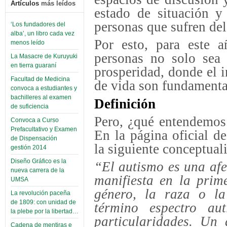
Artículos
más leídos
estado de situación y
personas que sufren de
‘Los fundadores del
alba’, un libro cada vez
Por esto, para este a
menos leído
personas no solo sea 
La Masacre de Kuruyuki
en tierra guaraní
prosperidad, donde el i
Facultad de Medicina
de vida son fundamental
convoca a estudiantes y
bachilleres al examen
Definición
de suficiencia
Pero, ¿qué entendemos 
Convoca a Curso
Prefacultativo y Examen
En la página oficial d
de Dispensación
la siguiente conceptual
gestión 2014
Diseño Gráfico es la
“El autismo es una af
nueva carrera de la
manifiesta en la prim
UMSA
género, la raza o la
La revolución paceña
de 1809: con unidad de
término espectro au
la plebe por la libertad…
particularidades. Un
Cadena de mentiras e