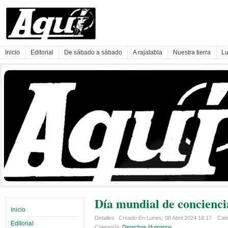
Inicio
Editorial
De sábado a sábado
A rajatabla
Nuestra tierra
Lu
Día mundial de concienci
Inicio
Detalles
Creado En Lunes, 08 Abril 2024 18:17
Cate
Editorial
Categoría:
Derechos Humanos