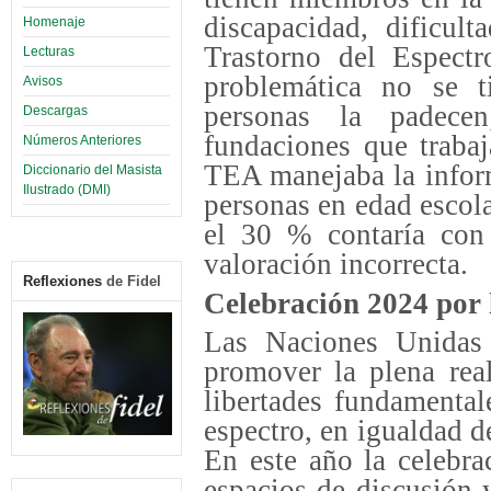
discapacidad, dificul
Homenaje
Trastorno del Espectr
Lecturas
problemática no se t
Avisos
personas la padece
Descargas
fundaciones que traba
Números Anteriores
TEA manejaba la infor
Diccionario del Masista
Ilustrado (DMI)
personas en edad escol
el 30 % contaría con
valoración incorrecta.
Reflexiones
de Fidel
Celebración 2024 por 
Las Naciones Unidas 
promover la plena rea
libertades fundamental
espectro, en igualdad 
En este año la celebra
espacios de discusión 