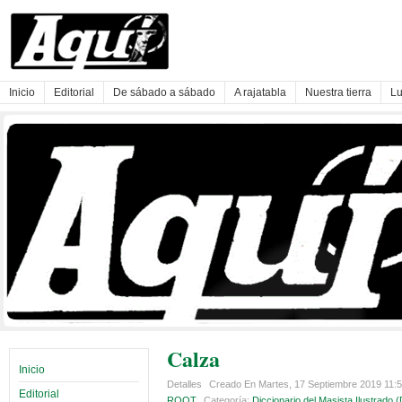
Inicio
Editorial
De sábado a sábado
A rajatabla
Nuestra tierra
Lu
Calza
Inicio
Detalles
Creado En Martes, 17 Septiembre 2019 11:
Editorial
ROOT
Categoría:
Diccionario del Masista Ilustrado 