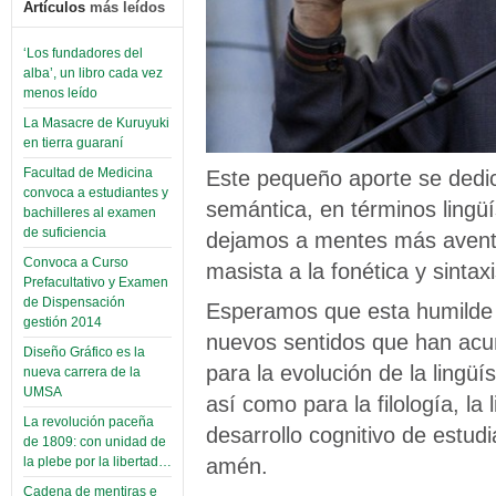
Artículos
más leídos
‘Los fundadores del
alba’, un libro cada vez
menos leído
La Masacre de Kuruyuki
en tierra guaraní
Este pequeño aporte se dedic
Facultad de Medicina
convoca a estudiantes y
semántica, en términos lingü
bachilleres al examen
de suficiencia
dejamos a mentes más aventa
Convoca a Curso
masista a la fonética y sintax
Prefacultativo y Examen
de Dispensación
Esperamos que esta humilde t
gestión 2014
nuevos sentidos que han acuñ
Diseño Gráfico es la
para la evolución de la lingüís
nueva carrera de la
UMSA
así como para la filología, la
La revolución paceña
desarrollo cognitivo de estudi
de 1809: con unidad de
amén.
la plebe por la libertad…
Cadena de mentiras e