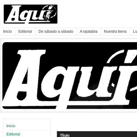
Inicio
Editorial
De sábado a sábado
A rajatabla
Nuestra tierra
Lu
Inicio
Editorial
Título