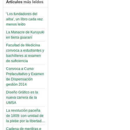
Artículos
más leídos
‘Los fundadores del
alba’, un libro cada vez
menos leído
La Masacre de Kuruyuki
en tierra guaraní
Facultad de Medicina
convoca a estudiantes y
bachilleres al examen
de suficiencia
Convoca a Curso
Prefacultativo y Examen
de Dispensación
gestión 2014
Diseño Gráfico es la
nueva carrera de la
UMSA
La revolución paceña
de 1809: con unidad de
la plebe por la libertad…
Cadena de mentiras e