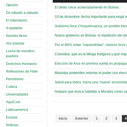
Opinión
El delito crece aceleradamente en Bolivia
De sábado a sábado
10 de diciembre, fecha importante para exigir
El infamatorio
Gobierno Arce-Choquehuanca, un posible tráns
A rajatabla
Nuevo gobierno en Bolivia: ni repetición del d
Nuestra tierra
Voz popular
Por el MAS votan “izquierdistas”, nuevos ricos
Lucha de nuestros
Colombia: qué es la Minga Indígena y qué imp
pueblos
Elección de Arce en primera vuelta es propag
Derechos Humanos
Reflexiones de Fidel
Masistas pretenden retomar el poder con elecc
Periodismo
Salud para todos, hacia una “nueva” economía y
Cultura
Amparo que busca habilitar a Morales como ca
Universidades
AquíCom
Latinoamerica
Europa
Inicio
Anterior
1
2
3
4
Noticias