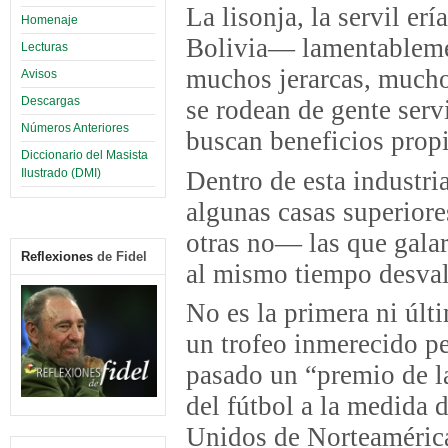
La lisonja, la servil er
Homenaje
Bolivia— lamentableme
Lecturas
muchos jerarcas, muchos
Avisos
Descargas
se rodean de gente servi
Números Anteriores
buscan beneficios propi
Diccionario del Masista
Dentro de esta industri
Ilustrado (DMI)
algunas casas superiore
otras no— las que galar
Reflexiones
de Fidel
al mismo tiempo desval
No es la primera ni últ
un trofeo inmerecido pe
pasado un “premio de la
del fútbol a la medida 
Unidos de Norteamérica