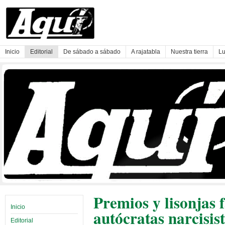
Inicio
Editorial
De sábado a sábado
A rajatabla
Nuestra tierra
Lu
Premios y lisonjas 
Inicio
autócratas narcisis
Editorial