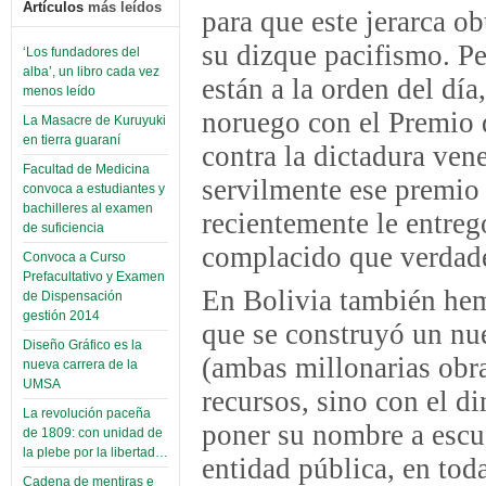
Artículos
más leídos
para que este jerarca o
su dizque pacifismo. Pe
‘Los fundadores del
alba’, un libro cada vez
están a la orden del día
menos leído
noruego con el Premio d
La Masacre de Kuruyuki
en tierra guaraní
contra la dictadura vene
Facultad de Medicina
servilmente ese premio 
convoca a estudiantes y
bachilleres al examen
recientemente le entregó
de suficiencia
complacido que verdade
Convoca a Curso
Prefacultativo y Examen
En Bolivia también hem
de Dispensación
gestión 2014
que se construyó un nu
Diseño Gráfico es la
(ambas millonarias obra
nueva carrera de la
UMSA
recursos, sino con el di
La revolución paceña
poner su nombre a escue
de 1809: con unidad de
la plebe por la libertad…
entidad pública, en tod
Cadena de mentiras e