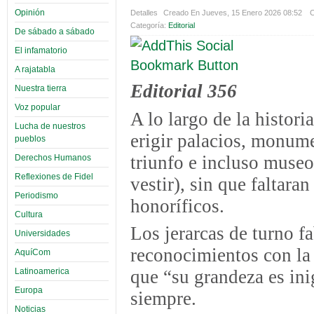
Opinión
Detalles
Creado En Jueves, 15 Enero 2026 08:52
C
Categoría:
Editorial
De sábado a sábado
El infamatorio
A rajatabla
Editorial 356
Nuestra tierra
Voz popular
A lo largo de la histor
Lucha de nuestros
erigir palacios, monume
pueblos
triunfo e incluso museo
Derechos Humanos
Reflexiones de Fidel
vestir), sin que faltaran
Periodismo
honoríficos.
Cultura
Los jerarcas de turno f
Universidades
reconocimientos con la 
AquíCom
Latinoamerica
que “su grandeza es in
Europa
siempre.
Noticias