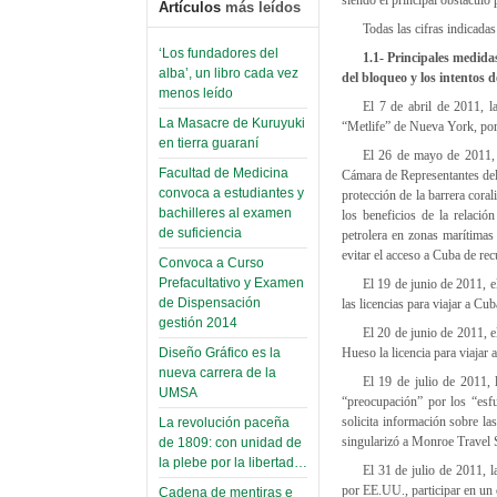
Artículos
más leídos
Todas las cifras indicada
‘Los fundadores del
1.1- Principales medid
alba’, un libro cada vez
del bloqueo y los intentos d
menos leído
El 7 de abril de 2011, 
La Masacre de Kuruyuki
“Metlife” de Nueva York, por
en tierra guaraní
El 26 de mayo de 2011, l
Facultad de Medicina
Cámara de Representantes del
convoca a estudiantes y
protección de la barrera cor
bachilleres al examen
los beneficios de la relació
de suficiencia
petrolera en zonas marítima
evitar el acceso a Cuba de rec
Convoca a Curso
Prefacultativo y Examen
El 19 de junio de 2011, 
de Dispensación
las licencias para viajar a Cu
gestión 2014
El 20 de junio de 2011, e
Hueso la licencia para viajar 
Diseño Gráfico es la
nueva carrera de la
El 19 de julio de 2011,
UMSA
“preocupación” por los “esfu
solicita información sobre la
La revolución paceña
singularizó a Monroe Travel 
de 1809: con unidad de
la plebe por la libertad…
El 31 de julio de 2011, 
por EE.UU., participar en un
Cadena de mentiras e