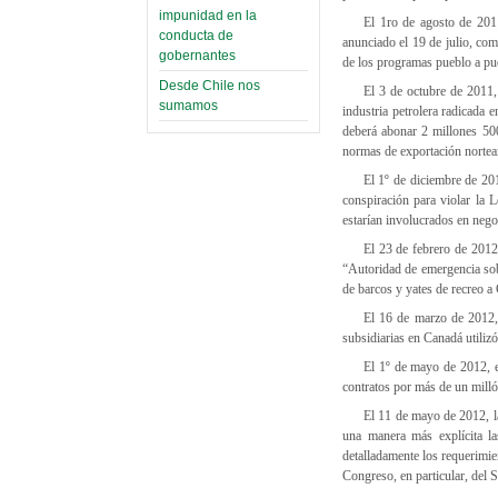
impunidad en la
El 1ro de agosto de 201
conducta de
anunciado el 19 de julio, co
gobernantes
de los programas pueblo a pue
Desde Chile nos
El 3 de octubre de 2011
sumamos
industria petrolera radicada
deberá abonar 2 millones 50
normas de exportación nortea
El 1º de diciembre de 20
conspiración para violar la
estarían involucrados en nego
El 23 de febrero de 2012
“Autoridad de emergencia sobr
de barcos y yates de recreo a
El 16 de marzo de 2012,
subsidiarias en Canadá utiliz
El 1º de mayo de 2012, e
contratos por más de un mill
El 11 de mayo de 2012, l
una manera más explícita la
detalladamente los requerimie
Congreso, en particular, del