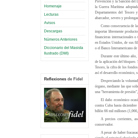
Prevención y la Sanción del 
Homenaje
la Guerra Marítima adoptad
Departamentos del Tesoro y
Lecturas
abarcador, severo y prolongad
Avisos
Como consecuencia de la e
Descargas
importar libremente producto
financieras internacionales o
Números Anteriores
en Estados Unidos, de sus fil
Diccionario del Masista
o el Banco Interamericano de 
Ilustrado (DMI)
Durante este último año, 
de la aplicación del bloqueo
Tesoro, la cifra de los fond
así el desarrollo económico, s
Reflexiones
de Fidel
Despreciando la voluntad
órgano, mediante las que soli
una “herramienta de presión”,
El daño económico ocasi
contra Cuba hasta diciembre 
billón 66 mil millones (1,066
A precios corrientes, a
conservador.
A pesar de haber fracasa
siendo el principal obstáculo