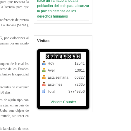
hace un llamado a toda la
ara que revisara la
población del país para alcanzar
a licencia para que
la paz en defensa de los
derechos humanos
onferencia de prensa
 en La Habana (SINA),
G, por violaciones al
Visitas
 países por un monto
Hoy
12541
oqueo, de la cual las
ierno de los Estados
Ayer
13011
ribuirse la capacidad
Esta semana
60227
Este mes
72665
mercantes de cualquier
Total
37749356
180 días.
es de algún tipo con
Visitors Counter
e rijan en su país de
 Cuba son objeto de
 mundo, sin tener en
e la relación de esos