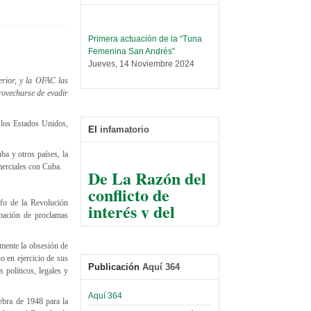
Primera actuación de la “Tuna
Femenina San Andrés”
Jueves, 14 Noviembre 2024
terior, y la OFAC las
Leer Más...
rovecharse de evadir
Trabajo Social prepara
encuentro nacional sobre trata y
tráfico de personas
 los Estados Unidos,
El
infamatorio
Sábado, 14 Septiembre 2024
ba y otros países, la
Leer Más...
De La Razón del
merciales con Cuba.
Centro de Estudiantes organiza
conflicto de
taller de software estadístico en
la UMSA
interés y del
fo de la Revolución
Sábado, 14 Septiembre 2024
razonable arte
obación de proclamas
de tirar la piedra
Leer Más...
Banco Central otorga
amente la obsesión de
y esconder la
certificados por apoyo al
o en ejercicio de sus
mano
Publicación
Aquí 364
Séptimo Encuentro de
 políticos, legales y
Economistas
El Infamatorio
Sábado, 14 Octubre 2023
Aquí 364
Jueves, 10 Diciembre 2020
ebra de 1948 para la