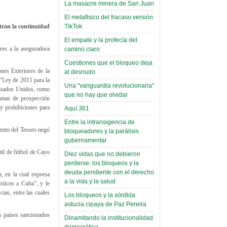
narco-fotos
La masacre minera de San Juan
Miércoles, 14 Septiembre 2022
(Miscelánea
El metafísico del fracaso versión
Palaciega 8)
Leer Más...
tran la continuidad
TikTok
Posesionan a dirigentes de
El Infamatorio
El empate y la profecía del
Asociación de Docentes
res a la aseguradora
Miércoles, 19 Junio 2019
camino claro
Domingo, 14 Agosto 2022
Cuestiones que el bloqueo deja
Read more...
Leer Más...
nes Exteriores de la
al desnudo
Cosmética
“Ley de 2011 para la
descolonizadora
Una "vanguardia revolucionaria"
 Estados Unidos, como
que no hay que olvidar
(Miscelánea
ramas de prospección
y prohibiciones para
Aquí 361
palaciega 7)
Entre la intransigencia de
El Infamatorio
ento del Tesoro negó
bloqueadores y la parálisis
Lunes, 27 Mayo 2019
gubernamental
til de fútbol de Cayo
Diez vidas que no debieron
Read more...
Creacionismo,
perderse: los bloqueos y la
filtraciones e
deuda pendiente con el derecho
, en la cual expresa
a la vida y la salud
sticos a Cuba”, y le
inicio de la
ias, entre las cuales
Los bloqueos y la sórdida
campaña del
astucia cipaya de Paz Pereira
MAS
s países sancionados
Dinamitando la institucionalidad
(Miscelánea
democrática