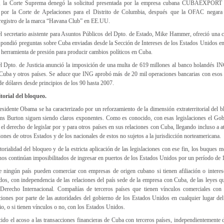
 la Corte Suprema denegó la solicitud presentada por la empresa cubana CUBAEXPORT p
 por la Corte de Apelaciones para el Distrito de Columbia, después que la OFAC negara l
istro de la marca “Havana Club” en EE.UU.
l secretario asistente para Asuntos Públicos del Dpto. de Estado, Mike Hammer, ofreció una c
 respondió preguntas sobre Cuba enviadas desde la Sección de Intereses de los Estados Unidos
herramienta de presión para producir cambios políticos en Cuba.
el Dpto. de Justicia anunció la imposición de una multa de 619 millones al banco holandés IN
 Cuba y otros países. Se aduce que ING aprobó más de 20 mil operaciones bancarias con esos
de dólares desde principios de los 90 hasta 2007.
itorial del bloqueo.
sidente Obama se ha caracterizado por un reforzamiento de la dimensión extraterritorial del bl
elms Burton siguen siendo claros exponentes. Como es conocido, con esas legislaciones el Gob
el derecho de legislar por y para otros países en sus relaciones con Cuba, llegando incluso a at
ciones de otros Estados y de los nacionales de estos no sujetos a la jurisdicción norteamericana.
itorialidad del bloqueo y de la estricta aplicación de las legislaciones con ese fin, los buques 
os continúan imposibilitados de ingresar en puertos de los Estados Unidos por un período de 
ningún país pueden comerciar con empresas de origen cubano si tienen afiliación o interes
os, con independencia de las relaciones del país sede de la empresa con Cuba, de las leyes qu
Derecho Internacional. Compañías de terceros países que tienen vínculos comerciales con
iones por parte de las autoridades del gobierno de los Estados Unidos en cualquier lugar del
io, o si tienen vínculos o no, con los Estados Unidos.
do el acoso a las transacciones financieras de Cuba con terceros países, independientemente d