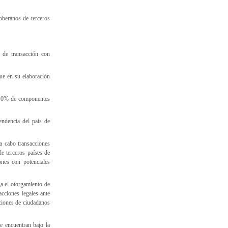
soberanos de terceros
 de transacción con
ue en su elaboración
n 10% de componentes
endencia del país de
a cabo transacciones
de terceros países de
nes con potenciales
ga el otorgamiento de
acciones legales ante
ciones de ciudadanos
e encuentran bajo la