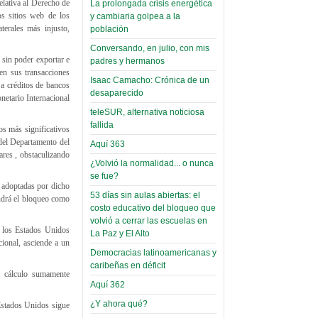
lativa al Derecho de
La prolongada crisis energética
Leer Más...
Read more...
s sitios web de los
y cambiaria golpea a la
Trabajo Social de la UMSA
Infierno Covid
erales más injusto,
población
volverá a las urnas para elegir a
parte VI:
su directora
Conversando, en julio, con mis
Gabinete de
Sábado, 14 Octubre 2023
 sin poder exportar e
padres y hermanos
en sus transacciones
Áñez se atribuye
Isaac Camacho: Crónica de un
Leer Más...
 a créditos de bancos
construcción de
desaparecido
Candidatos del MAS se
netario Internacional
hospitales
presentarán en la UMSA
teleSUR, alternativa noticiosa
Jueves, 14 Septiembre 2023
prefabricados en
fallida
os más significativos
la que no tuvo
del Departamento del
Aquí 363
Leer Más...
ares , obstaculizando
participación;
Carrera de Geografía realiza
¿Volvió la normalidad... o nunca
Segundo Congreso Nacional
más de 24 horas
se fue?
s adoptadas por dicho
Viernes, 14 Octubre 2022
después rectifica
53 días sin aulas abiertas: el
endrá el bloqueo como
costo educativo del bloqueo que
parcialmente
Leer Más...
volvió a cerrar las escuelas en
Docentes y estudiantes de
e los Estados Unidos
La Paz y El Alto
El Infamatorio
Trabajo Social de la UMSA
cional, asciende a un
Miércoles, 09 Diciembre 2020
elegirán directora
Democracias latinoamericanas y
Viernes, 14 Octubre 2022
caribeñas en déficit
Read more...
n cálculo sumamente
Interpretación
Aquí 362
Leer Más...
de un álbum de
“Tuna Femenina San Andrés”
¿Y ahora qué?
Estados Unidos sigue
toca y canta con coraje