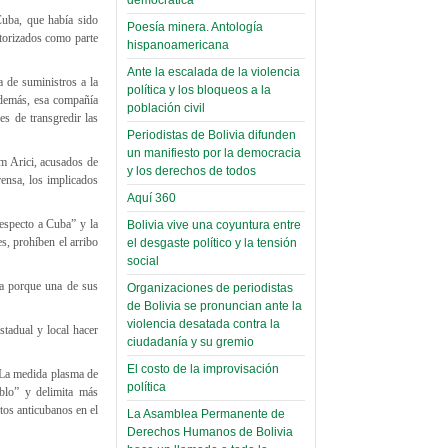
palaciega 6)
uba, que había sido
Poesía minera. Antología
utorizados como parte
hispanoamericana
El Infamatorio
Domingo, 12 Mayo 2019
Ante la escalada de la violencia
 de suministros a la
política y los bloqueos a la
 Además, esa compañía
Read more...
población civil
s de transgredir las
Periodistas de Bolivia difunden
un manifiesto por la democracia
m Arici, acusados de
y los derechos de todos
ensa, los implicados
Aquí 360
respecto a Cuba” y la
Bolivia vive una coyuntura entre
s, prohíben el arribo
el desgaste político y la tensión
social
da porque una de sus
Organizaciones de periodistas
de Bolivia se pronuncian ante la
violencia desatada contra la
stadual y local hacer
ciudadanía y su gremio
El costo de la improvisación
 La medida plasma de
política
eblo” y delimita más
tos anticubanos en el
La Asamblea Permanente de
Derechos Humanos de Bolivia