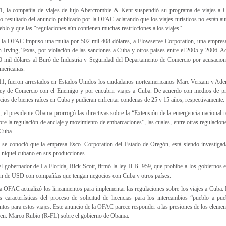
1, la compañía de viajes de lujo Abercrombie & Kent suspendió su programa de viajes a C
mo resultado del anuncio publicado por la OFAC aclarando que los viajes turísticos no están a
blo y que las “regulaciones aún contienen muchas restricciones a los viajes”.
, la OFAC impuso una multa por 502 mil 408 dólares, a Flowserve Corporation, una empresa
 en Irving, Texas, por violación de las sanciones a Cuba y otros países entre el 2005 y 2006.
0 mil dólares al Buró de Industria y Seguridad del Departamento de Comercio por acusacione
mericanas.
11, fueron arrestados en Estados Unidos los ciudadanos norteamericanos Marc Verzani y Ade
 Ley de Comercio con el Enemigo y por encubrir viajes a Cuba. De acuerdo con medios de pr
cios de bienes raíces en Cuba y pudieran enfrentar condenas de 25 y 15 años, respectivamente.
, el presidente Obama prorrogó las directivas sobre la “Extensión de la emergencia nacional 
e la regulación de anclaje y movimiento de embarcaciones”, las cuales, entre otras regulacione
 Cuba.
 se conoció que la empresa Esco. Corporation del Estado de Oregón, está siendo investiga
ó níquel cubano en sus producciones.
l gobernador de La Florida, Rick Scott, firmó la ley H.B. 959, que prohíbe a los gobiernos e
ón de USD con compañías que tengan negocios con Cuba y otros países.
a OFAC actualizó los lineamientos para implementar las regulaciones sobre los viajes a Cuba.
s características del proceso de solicitud de licencias para los intercambios “pueblo a pu
ntos para estos viajes. Este anuncio de la OFAC parece responder a las presiones de los elemen
 Sen. Marco Rubio (R-FL) sobre el gobierno de Obama.