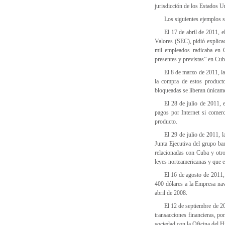
jurisdicción de los Estados U
Los siguientes ejemplos s
El 17 de abril de 2011, 
Valores (SEC), pidió explica
mil empleados radicaba en C
presentes y previstas” en Cuba
El 8 de marzo de 2011, 
la compra de estos product
bloqueadas se liberan únicame
El 28 de julio de 2011, 
pagos por Internet si comerc
producto.
El 29 de julio de 2011, l
Junta Ejecutiva del grupo b
relacionadas con Cuba y otro
leyes norteamericanas y que e
El 16 de agosto de 2011,
400 dólares a la Empresa na
abril de 2008.
El 12 de septiembre de 2
transacciones financieras, p
sociedad con la Oficina del H