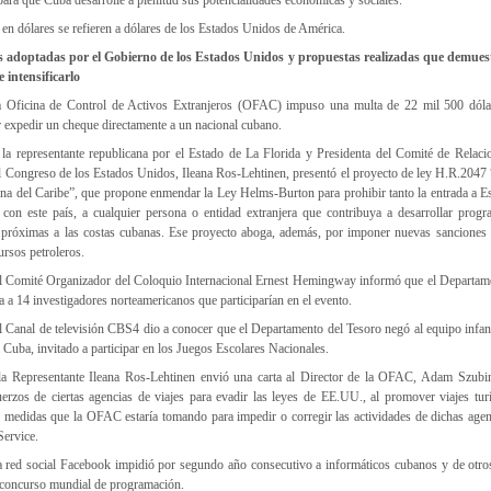
s en dólares se refieren a dólares de los Estados Unidos de América.
as adoptadas por el Gobierno de los Estados Unidos y propuestas realizadas que demues
e intensificarlo
la Oficina de Control de Activos Extranjeros (OFAC) impuso una multa de 22 mil 500 dóla
 expedir un cheque directamente a un nacional cubano.
a representante republicana por el Estado de La Florida y Presidenta del Comité de Relacio
 Congreso de los Estados Unidos, Ileana Ros-Lehtinen, presentó el proyecto de ley H.R.2047 
alina del Caribe”, que propone enmendar la Ley Helms-Burton para prohibir tanto la entrada a
n con este país, a cualquier persona o entidad extranjera que contribuya a desarrollar prog
s próximas a las costas cubanas. Ese proyecto aboga, además, por imponer nuevas sanciones 
ursos petroleros.
el Comité Organizador del Coloquio Internacional Ernest Hemingway informó que el Departam
ba a 14 investigadores norteamericanos que participarían en el evento.
l Canal de televisión CBS4 dio a conocer que el Departamento del Tesoro negó al equipo infan
a Cuba, invitado a participar en los Juegos Escolares Nacionales.
 la Representante Ileana Ros-Lehtinen envió una carta al Director de la OFAC, Adam Szubin
erzos de ciertas agencias de viajes para evadir las leyes de EE.UU., al promover viajes turí
s medidas que la OFAC estaría tomando para impedir o corregir las actividades de dichas agenc
Service.
la red social Facebook impidió por segundo año consecutivo a informáticos cubanos y de otro
 concurso mundial de programación.