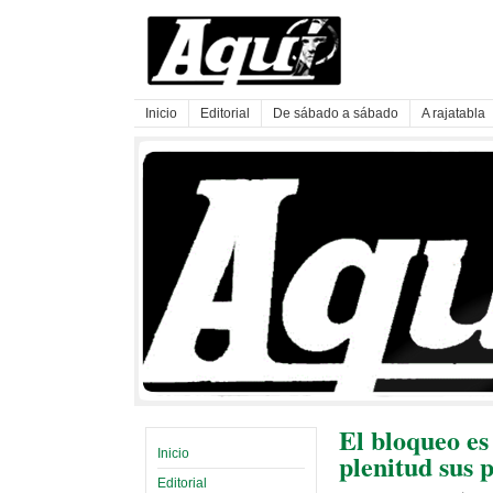
Inicio
Editorial
De sábado a sábado
A rajatabla
El bloqueo es
Inicio
plenitud sus 
Editorial