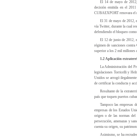
El 14 de mayo de 2012,
decisión emitida en el 2011
CUBAEXPORT renovara el reg
El 31 de mayo de 2012, e
vía Twitter, durante la cual
defendiendo el bloqueo como 
El 12 de junio de 2012, 
régimen de sanciones contra
superior a los 2 mil millones 
1.2 Aplicación extraterr
La Administración del Pre
legislaciones Torricelli y H
Unidos se arrogó ilegalmente 
de certificar la conducta y ac
Resultante de la extraterr
país que toquen puertos cuban
Tampoco las empresas de 
empresas de los Estados Unid
origen o de las normas del 
persecución, amenazas y sanc
cuenta su origen, su patrimon
Asimismo, se ha recrudeci