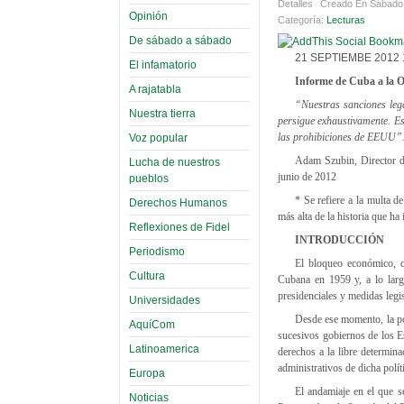
Detalles
Creado En Sábado,
Opinión
Categoría:
Lecturas
De sábado a sábado
21 SEPTIEMBE 2012
El infamatorio
Informe de Cuba a la O
A rajatabla
“Nuestras sanciones lega
Nuestra tierra
persigue exhaustivamente. Es
las prohibiciones de EEUU
Voz popular
Adam Szubin, Director de
Lucha de nuestros
junio de 2012
pueblos
* Se refiere a la multa d
Derechos Humanos
más alta de la historia que h
Reflexiones de Fidel
INTRODUCCIÓN
Periodismo
El bloqueo económico, c
Cultura
Cubana en 1959 y, a lo larg
presidenciales y medidas legi
Universidades
Desde ese momento, la pol
AquíCom
sucesivos gobiernos de los Es
Latinoamerica
derechos a la libre determin
administrativos de dicha polít
Europa
El andamiaje en el que s
Noticias