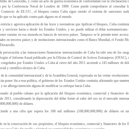
Delito de Genocidio, y como un acto de guerra económica de conformidad con la Declaración re
a por la Conferencia Naval de Londres de 1909. Como puede comprobarse al consultar lo
 Comercio de EE.UU., el bloqueo contra Cuba sigue siendo el sistema de sanciones unilat
o que se ha aplicado contra país alguno en el mundo.
stricta y agresiva aplicación de las leyes y normativas que tipifican el bloqueo, Cuba continúa
s y servicios hacia o desde los Estados Unidos, y no puede utilizar el dólar norteamericano 
 tener cuentas en esa moneda en bancos de terceros países. Tampoco se le permite tener acceso
iales en terceros países y de instituciones internacionales como el Banco Mundial, el Fondo Mo
Desarrollo.
la persecución a las transacciones financieras internacionales de Cuba ha sido uno de los rasg
. Según el Informe Anual publicado por la Oficina de Control de Activos Extranjeros (OFAC), 
os congelados por Estados Unidos a Cuba al cierre del año 2011 asciende a 245 millones de dól
ocial y científico-técnico de Cuba.
 de la comunidad internacional y de la Asamblea General, expresada en las veinte resolucione
cita poner fin a esta política, el gobierno de los Estados Unidos continúa afirmando que mant
 y no alberga intención alguna de modificar su enfoque hacia Cuba.
onado al pueblo cubano por la aplicación del bloqueo económico, comercial y financiero d
de 2011, considerando la depreciación del dólar frente al valor del oro en el mercado interna
,000,000,000) de dólares.
sciende a una cifra que supera los 108 mil millones (108,000,000,000) de dólares en u
do en la consecución de sus propósitos, el bloqueo económico, comercial y financiero de los 
 para que Cuba desarrolle a plenitud sus potencialidades económicas y sociales.