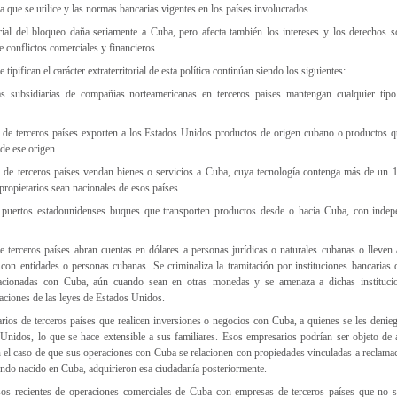
 que se utilice y las normas bancarias vigentes en los países involucrados.
torial del bloqueo daña seriamente a Cuba, pero afecta también los intereses y los derechos 
e conflictos comerciales y financieros
tipifican el carácter extraterritorial de esta política continúan siendo los siguientes:
 subsidiarias de compañías norteamericanas en terceros países mantengan cualquier tipo
de terceros países exporten a los Estados Unidos productos de origen cubano o productos q
e ese origen.
 de terceros países vendan bienes o servicios a Cuba, cuya tecnología contenga más de u
ropietarios sean nacionales de esos países.
 puertos estadounidenses buques que transporten productos desde o hacia Cuba, con indep
 terceros países abran cuentas en dólares a personas jurídicas o naturales cubanas o lleven 
con entidades o personas cubanas. Se criminaliza la tramitación por instituciones bancarias 
elacionadas con Cuba, aún cuando sean en otras monedas y se amenaza a dichas institucio
laciones de las leyes de Estados Unidos.
rios de terceros países que realicen inversiones o negocios con Cuba, a quienes se les denie
 Unidos, lo que se hace extensible a sus familiares. Esos empresarios podrían ser objeto de 
n el caso de que sus operaciones con Cuba se relacionen con propiedades vinculadas a reclama
endo nacido en Cuba, adquirieron esa ciudadanía posteriormente.
sos recientes de operaciones comerciales de Cuba con empresas de terceros países que no s