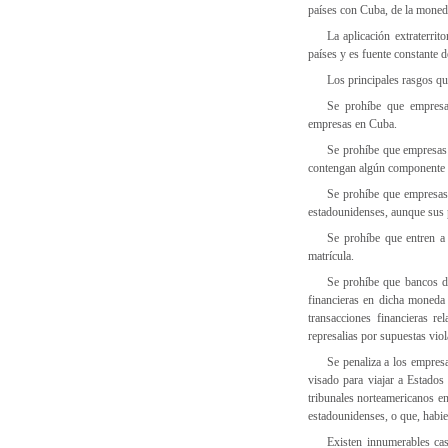
países con Cuba, de la moneda
La aplicación extraterri
países y es fuente constante d
Los principales rasgos que 
Se prohíbe que empresas
empresas en Cuba.
Se prohíbe que empresas 
contengan algún componente d
Se prohíbe que empresas
estadounidenses, aunque sus p
Se prohíbe que entren a
matrícula.
Se prohíbe que bancos de
financieras en dicha moneda 
transacciones financieras r
represalias por supuestas vio
Se penaliza a los empresa
visado para viajar a Estados
tribunales norteamericanos e
estadounidenses, o que, habi
Existen innumerables ca