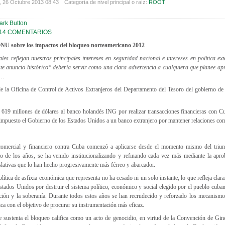
 26 Octubre 2013 08:43
Categoría de nivel principal o raíz:
ROOT
14 COMENTARIOS
NU sobre los impactos del bloqueo norteamericano 2012
les reflejan nuestros principales intereses en seguridad nacional e intereses en política ex
te anuncio histórico* debería servir como una clara advertencia a cualquiera que planee ap
”…
 la Oficina de Control de Activos Extranjeros del Departamento del Tesoro del gobierno de
e 619 millones de dólares al banco holandés ING por realizar transacciones financieras con Cu
a impuesto el Gobierno de los Estados Unidos a un banco extranjero por mantener relaciones co
omercial y financiero contra Cuba comenzó a aplicarse desde el momento mismo del triun
o de los años, se ha venido institucionalizando y refinando cada vez más mediante la apr
slativas que lo han hecho progresivamente más férreo y abarcador.
ítica de asfixia económica que representa no ha cesado ni un solo instante, lo que refleja clar
tados Unidos por destruir el sistema político, económico y social elegido por el pueblo cuban
ación y la soberanía. Durante todos estos años se han recrudecido y reforzado los mecanismos
ica con el objetivo de procurar su instrumentación más eficaz.
e sustenta el bloqueo califica como un acto de genocidio, en virtud de la Convención de Gin