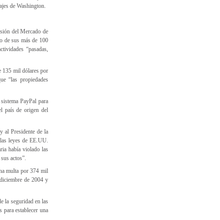
tajes de Washington.
misión del Mercado de
no de sus más de 100
tividades “pasadas,
 135 mil dólares por
ue “las propiedades
 sistema PayPal para
l país de origen del
y al Presidente de la
 las leyes de EE.UU.
ria había violado las
 sus actos”.
na multa por 374 mil
 diciembre de 2004 y
e la seguridad en las
s para establecer una