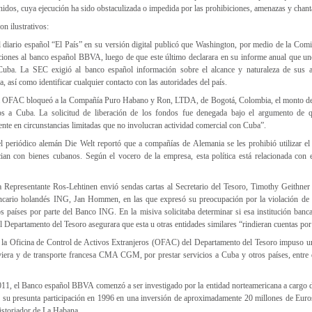
nidos, cuya ejecución ha sido obstaculizada o impedida por las prohibiciones, amenazas y chan
on ilustrativos:
el diario español “El País” en su versión digital publicó que Washington, por medio de la Co
ciones al banco español BBVA, luego de que este último declarara en su informe anual que u
uba. La SEC exigió al banco español información sobre el alcance y naturaleza de sus ac
, así como identificar cualquier contacto con las autoridades del país.
la OFAC bloqueó a la Compañía Puro Habano y Ron, LTDA, de Bogotá, Colombia, el monto de
os a Cuba. La solicitud de liberación de los fondos fue denegada bajo el argumento de q
nte en circunstancias limitadas que no involucran actividad comercial con Cuba”.
el periódico alemán Die Welt reportó que a compañías de Alemania se les prohibió utilizar el
ian con bienes cubanos. Según el vocero de la empresa, esta política está relacionada con e
a Representante Ros-Lehtinen envió sendas cartas al Secretario del Tesoro, Timothy Geithner 
ancario holandés ING, Jan Hommen, en las que expresó su preocupación por la violación de
s países por parte del Banco ING. En la misiva solicitaba determinar si esa institución banca
l Departamento del Tesoro asegurara que esta u otras entidades similares “rindieran cuentas por
 la Oficina de Control de Activos Extranjeros (OFAC) del Departamento del Tesoro impuso u
viera y de transporte francesa CMA CGM, por prestar servicios a Cuba y otros países, entre
011, el Banco español BBVA comenzó a ser investigado por la entidad norteamericana a cargo d
or su presunta participación en 1996 en una inversión de aproximadamente 20 millones de Euro
istoriador de La Habana.