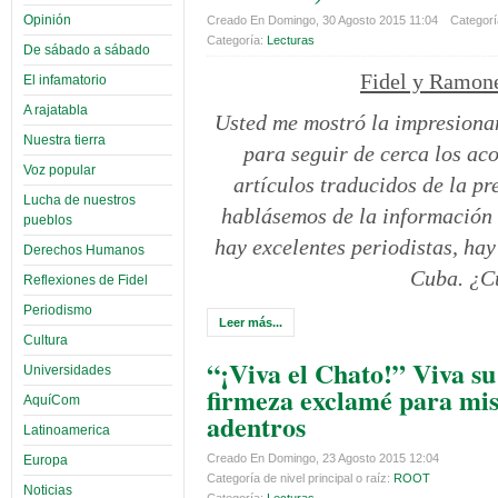
Opinión
Creado En Domingo, 30 Agosto 2015 11:04
Categoría
Categoría:
Lecturas
De sábado a sábado
Fidel y Ramone
El infamatorio
A rajatabla
Usted me mostró la impresiona
Nuestra tierra
para seguir de cerca los ac
Voz popular
artículos traducidos de la pr
Lucha de nuestros
hablásemos de la información 
pueblos
hay excelentes periodistas, ha
Derechos Humanos
Cuba. ¿Cu
Reflexiones de Fidel
Periodismo
Leer más...
Cultura
“¡Viva el Chato!” Viva su
Universidades
firmeza exclamé para mi
AquíCom
adentros
Latinoamerica
Creado En Domingo, 23 Agosto 2015 12:04
Europa
Categoría de nivel principal o raíz:
ROOT
Noticias
Categoría:
Lecturas