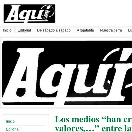
Inicio
Editorial
De sábado a sábado
A rajatabla
Nuestra tierra
Lu
Los medios “han cr
Inicio
valores,…” entre la
Editorial