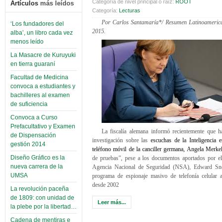
Categoría de nivel principal o raíz:
ROOT
Artículos
más leídos
Categoría:
Lecturas
Por Carlos Santamaría
*/ Resumen Latinoamerica
‘Los fundadores del
2015.
alba’, un libro cada vez
menos leído
La Masacre de Kuruyuki
en tierra guaraní
Facultad de Medicina
convoca a estudiantes y
bachilleres al examen
de suficiencia
Convoca a Curso
Prefacultativo y Examen
La fiscalía alemana informó recientemente que 
de Dispensación
investigación sobre las
escuchas de la Inteligencia 
gestión 2014
teléfono móvil de la canciller germana, Angela Merke
Diseño Gráfico es la
de pruebas”, pese a los documentos aportados por el 
nueva carrera de la
Agencia Nacional de Seguridad (NSA), Edward Sn
UMSA
programa de espionaje masivo de telefonía celular 
desde 2002
La revolución paceña
de 1809: con unidad de
Leer más...
la plebe por la libertad…
Cadena de mentiras e