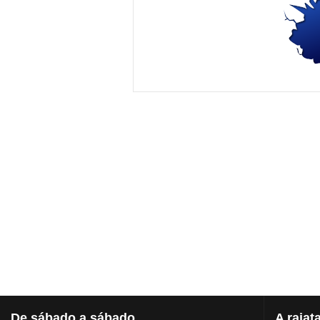
De
sábado a sábado
A
rajat