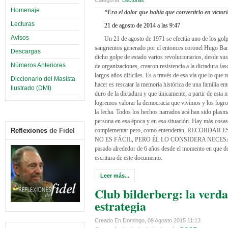
Homenaje
*Era el dolor que había que convertirlo en victor
Lecturas
21 de agosto de 2014 a las 9:47
Avisos
Un 21 de agosto de 1971 se efectúa uno de los gol
sangrientos generado por el entonces coronel Hugo Ba
Descargas
dicho golpe de estado varios revolucionarios, desde sus
Números Anteriores
de organizaciones, crearon resistencia a la dictadura fas
largos años difíciles. Es a través de esa vía que lo que 
Diccionario del Masista
hacer es rescatar la memoria histórica de una familia ent
Ilustrado (DMI)
duro de la dictadura y que únicamente, a partir de esta 
logremos valorar la democracia que vivimos y los logro
la fecha. Todos los hechos narrados acá han sido plasm
persona en esa época y en esa situación. Hay más cosa
complementar pero, como entenderán, RECORDAR
Reflexiones
de Fidel
NO ES FÁCIL, PERO ÉL LO CONSIDERA NECESA
pasado alrededor de 6 años desde el momento en que de
escritura de este documento.
Leer más...
Club bilderberg: la verd
estrategia
Creado En Domingo, 09 Agosto 2015 11:13