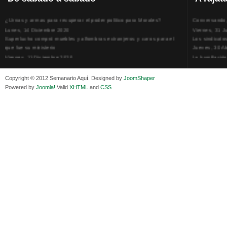
¿Urnas y armas para recuperar el poder político para Morales?
Conversando, 
Lunes, 14 Diciembre 2020
Viernes, 31 J
Superlucho compró muebles y alfombras extranjeros y caros para el
Los sindicato
que fue su ministerio
Jueves, 30 Ab
Viernes, 11 Diciembre 2020
La humillación
Isaac Sandóval Rodríguez, intelectual de los trabajadores bolivianos
Jueves, 15 E
Viernes, 11 Diciembre 2020
Adela Zamudio
Copyright © 2012 Semanario Aquí. Designed by
JoomShaper
Medios de difusión, amigos y enemigos de Evo Morales
Domingo, 12 
Powered by
Joomla!
Valid
XHTML
and
CSS
Viernes, 11 Diciembre 2020
Pliego acusat
En Bolivia, por la alianza obrera-campesina hacen más los trabajadores
Banzer Suáre
del campo que los proletarios
Sábado, 19 Ju
Viernes, 11 Diciembre 2020