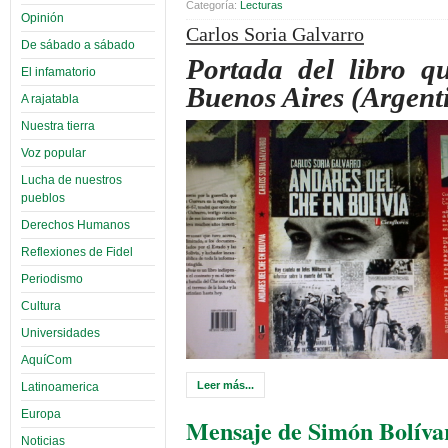
Categoría:
Lecturas
Opinión
Carlos Soria Galvarro
De sábado a sábado
Portada del libro q
El infamatorio
Buenos Aires (Argent
A rajatabla
Nuestra tierra
Voz popular
Lucha de nuestros
pueblos
Derechos Humanos
Reflexiones de Fidel
Periodismo
Cultura
Universidades
AquíCom
Leer más...
Latinoamerica
Europa
Mensaje de Simón Bolíva
Noticias