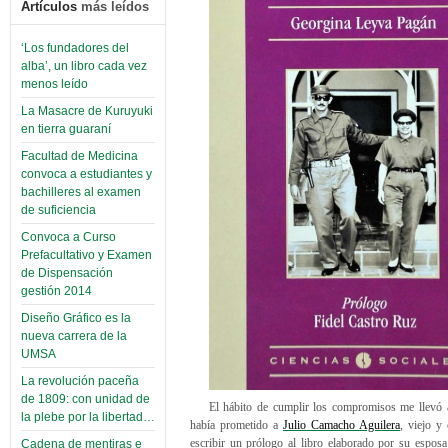
Artículos
más leídos
‘Los fundadores del
alba’, un libro cada vez
menos leído
La Masacre de Kuruyuki
en tierra guaraní
Facultad de Medicina
convoca a estudiantes y
bachilleres al examen
de suficiencia
Convoca a Curso
Prefacultativo y Examen
de Dispensación
gestión 2014
Diseño Gráfico es la
nueva carrera de la
UMSA
La revolución paceña
de 1809: con unidad de
El hábito de cumplir los compromisos me llevó a
la plebe por la libertad…
había prometido a
Julio Camacho Aguilera
, viejo y 
escribir un prólogo al libro elaborado por su espo
Cadena de mentiras e