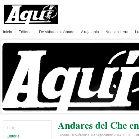
Inicio
Editorial
De sábado a sábado
A rajatabla
Nuestra tierra
Lu
Andares del Che en
Inicio
Creado En Miércoles, 03 Septiembre 2014 11:07
Cat
Editorial