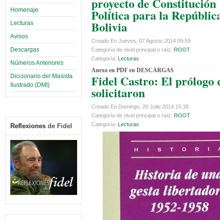
proyecto de Constitución
Homenaje
Política para la Repúblic
Bolivia
Lecturas
Avisos
Creado En Jueves, 07 Agosto 2014 09:59
Descargas
Categoría de nivel principal o raíz:
ROOT
Categoría:
Lecturas
Números Anteriores
Anexo en PDF en DESCARGAS
Fidel Castro: El prólogo
Diccionario del Masista
Ilustrado (DMI)
solicitaron
Creado En Domingo, 20 Julio 2014 15:38
Categoría de nivel principal o raíz:
ROOT
Categoría:
Lecturas
Reflexiones
de Fidel