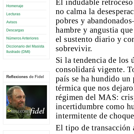
El indudable retroceso
Homenaje
no calma la desesperac
Lecturas
pobres y abandonados–
Avisos
hambre y angustia que 
Descargas
el sustento diario y c
Números Anteriores
sobrevivir.
Diccionario del Masista
Ilustrado (DMI)
Si la tendencia de los
consolidará vigente. To
país se ha hundido un 
Reflexiones
de Fidel
térmica que nos dejaro
régimen del MAS: crisp
incertidumbre como hu
intermitente de choqu
El tipo de transacción