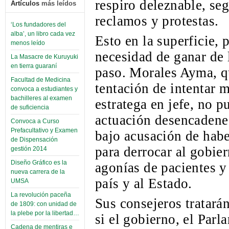
respiro deleznable, s
Artículos
más leídos
reclamos y protestas.
‘Los fundadores del
alba’, un libro cada vez
Esto en la superficie, 
menos leído
necesidad de ganar de
La Masacre de Kuruyuki
en tierra guaraní
paso. Morales Ayma, q
Facultad de Medicina
tentación de intentar 
convoca a estudiantes y
bachilleres al examen
estratega en jefe, no 
de suficiencia
actuación desencadene
Convoca a Curso
Prefacultativo y Examen
bajo acusación de hab
de Dispensación
para derrocar al gobie
gestión 2014
Diseño Gráfico es la
agonías de pacientes 
nueva carrera de la
país y al Estado.
UMSA
La revolución paceña
Sus consejeros tratará
de 1809: con unidad de
la plebe por la libertad…
si el gobierno, el Par
Cadena de mentiras e