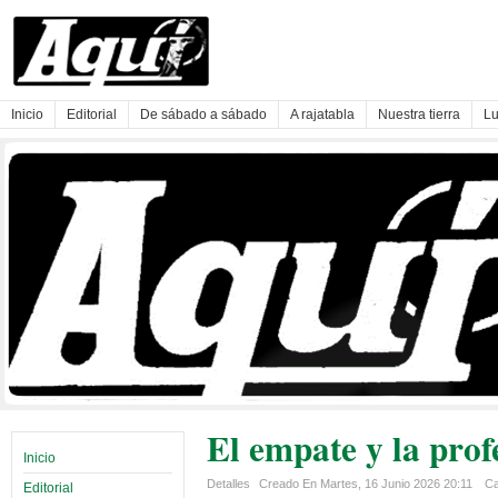
Inicio
Editorial
De sábado a sábado
A rajatabla
Nuestra tierra
Lu
El empate y la prof
Inicio
Detalles
Creado En Martes, 16 Junio 2026 20:11
Ca
Editorial