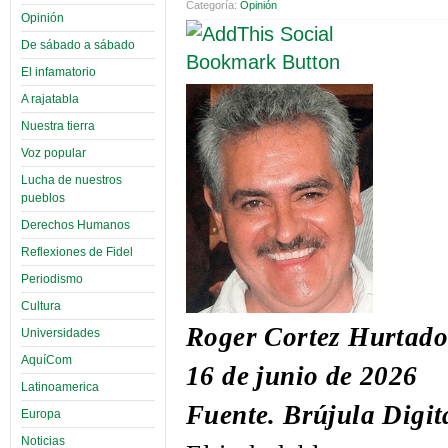
Categoría:
Opinión
Opinión
De sábado a sábado
El infamatorio
A rajatabla
Nuestra tierra
Voz popular
Lucha de nuestros
pueblos
Derechos Humanos
Reflexiones de Fidel
Periodismo
Cultura
Roger Cortez Hurtad
Universidades
AquíCom
16 de junio de 2026
Latinoamerica
Fuente. Brújula Digit
Europa
Noticias