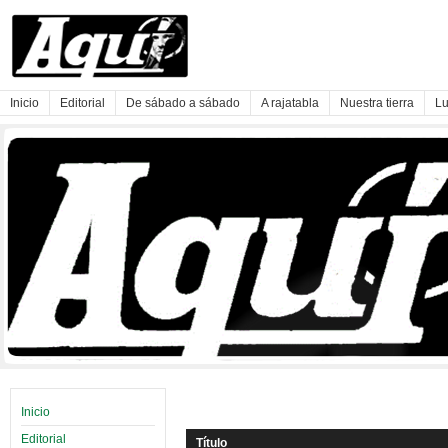
Inicio
Editorial
De sábado a sábado
A rajatabla
Nuestra tierra
Lu
Inicio
Editorial
Título