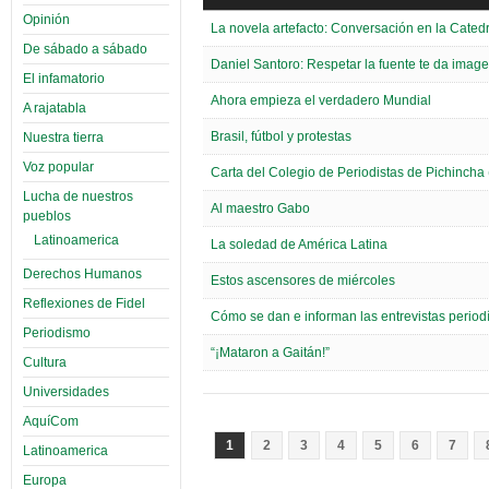
Opinión
La novela artefacto: Conversación en la Catedr
De sábado a sábado
Daniel Santoro: Respetar la fuente te da imag
El infamatorio
Ahora empieza el verdadero Mundial
A rajatabla
Brasil, fútbol y protestas
Nuestra tierra
Voz popular
Carta del Colegio de Periodistas de Pichincha
Lucha de nuestros
Al maestro Gabo
pueblos
Latinoamerica
La soledad de América Latina
Derechos Humanos
Estos ascensores de miércoles
Reflexiones de Fidel
Cómo se dan e informan las entrevistas periodí
Periodismo
“¡Mataron a Gaitán!”
Cultura
Universidades
AquíCom
1
2
3
4
5
6
7
Latinoamerica
Europa