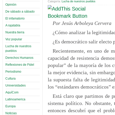
Categoría:
Lucha de nuestros pueblos
Opinión
De sábado a sábado
El infamatorio
Por Jesús Arboleya Cervera
A rajatabla
¿Cómo analizar la legitimidad
Nuestra tierra
Voz popular
¿Es democrático salir electo 
Lucha de nuestros
Recientemente, en uno de mi
pueblos
capacidad de resistencia demos
Derechos Humanos
popular” de la mayoría de los c
Reflexiones de Fidel
la mejor evidencia, sin embargo
Periodismo
Cultura
la supuesta falta de legitimid
Universidades
los “estándares democráticos” e
AquíCom
Está claro que partimos de pr
Latinoamerica
sistema político. No obstante,
Europa
entonces descubrí que el probl
Noticias