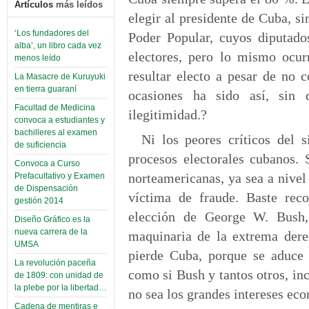
Artículos
más leídos
elegir al presidente de Cuba, s
‘Los fundadores del
Poder Popular, cuyos diputados
alba’, un libro cada vez
electores, pero lo mismo ocur
menos leído
resultar electo a pesar de no 
La Masacre de Kuruyuki
en tierra guaraní
ocasiones ha sido así, sin 
Facultad de Medicina
ilegitimidad.?
convoca a estudiantes y
bachilleres al examen
Ni los peores críticos del 
de suficiencia
procesos electorales cubanos.
Convoca a Curso
norteamericanas, ya sea a nivel 
Prefacultativo y Examen
de Dispensación
víctima de fraude. Baste rec
gestión 2014
elección de George W. Bush,
Diseño Gráfico es la
nueva carrera de la
maquinaria de la extrema dere
UMSA
pierde Cuba, porque se aduce 
La revolución paceña
como si Bush y tantos otros, in
de 1809: con unidad de
la plebe por la libertad…
no sea los grandes intereses eco
Cadena de mentiras e