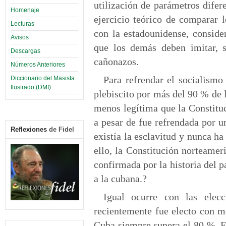
utilización de parámetros difer
Homenaje
ejercicio teórico de comparar 
Lecturas
con la estadounidense, conside
Avisos
que los demás deben imitar, s
Descargas
cañonazos.
Números Anteriores
Para refrendar el socialismo
Diccionario del Masista
Ilustrado (DMI)
plebiscito por más del 90 % de 
menos legítima que la Constitu
a pesar de fue refrendada por 
Reflexiones
de Fidel
existía la esclavitud y nunca ha
ello, la Constitución norteamer
confirmada por la historia del p
a la cubana.?
Igual ocurre con las elec
recientemente fue electo con m
Cuba siempre supera el 80 %. Es