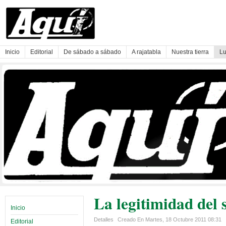
Inicio
Editorial
De sábado a sábado
A rajatabla
Nuestra tierra
Lu
La legitimidad del
Inicio
Detalles
Creado En Martes, 18 Octubre 2011 08:31
Editorial