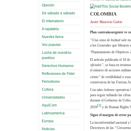
Opinión
De sábado a sábado
COLOMBIA
El infamatorio
Javier Mauricio Galvis
A rajatabla
Plan contrainsurgente ve c
Nuestra tierra
“Una onza de lealtad vale má
Voz popular
a los Generales que filtraron
‘Planteamiento de Objetivos 
Lucha de nuestros
pueblos
El artículo publicado el 18 
oficiales”
, se basa en testimo
Derechos Humanos
el número de acciones militare
Reflexiones de Fidel
ciento”
de credibilidad o exac
Periodismo
connivencia de las Fuerzas Ar
Cultura
Con tales órdenes operativas l
para seguir inflando las cifr
Universidades
durante el Gobierno de Uribe,
AquíCom
[3]
2010
y de Human Rights 
Latinoamerica
Sigue el margen de error par
Europa
La inconformidad nacional y l
Directrices de las
“Cincuent
Noticias