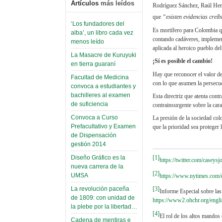
Artículos
más leídos
Rodríguez Sánchez, Raúl Her
que
“existen evidencias creíb
‘Los fundadores del
Es mortífero para Colombia qu
alba’, un libro cada vez
contando cadáveres, implement
menos leído
aplicada al heroico pueblo de
La Masacre de Kuruyuki
¡Sí es posible el cambio!
en tierra guaraní
Hay que reconocer el valor de
Facultad de Medicina
con lo que asumen la persecuc
convoca a estudiantes y
bachilleres al examen
Esta directriz que atenta con
de suficiencia
contrainsurgente sobre la car
Convoca a Curso
La presión de la sociedad col
Prefacultativo y Examen
que la prioridad sea protege
de Dispensación
gestión 2014
Diseño Gráfico es la
[1]
https://twitter.com/casey
nueva carrera de la
[2]
UMSA
https://www.nytimes.com/e
La revolución paceña
[3]
Informe Especial sobre las 
de 1809: con unidad de
https://www2.ohchr.org/engl
la plebe por la libertad…
[4]
El rol de los altos mandos 
Cadena de mentiras e