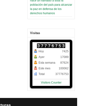
hace un llamado a toda la
población del país para alcanzar
la paz en defensa de los
derechos humanos
Visitas
Hoy
7425
Ayer
17089
Esta semana
87624
Este mes
100062
Total
37776753
Visitors Counter
turas