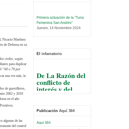
Primera actuación de la “Tuna
Femenina San Andrés”
Jueves, 14 Noviembre 2024
Leer Más...
l, Nicacio Martínez
Trabajo Social prepara
rio de Defensa en su
encuentro nacional sobre trata y
tráfico de personas
El
infamatorio
Sábado, 14 Septiembre 2024
os civiles, según
itares para duplicar
Leer Más...
el
“60 o 70 por
De La Razón del
Centro de Estudiantes organiza
ncia una vez más, la
conflicto de
taller de software estadístico en
la UMSA
interés y del
Sábado, 14 Septiembre 2024
dos de guerrilleros,
razonable arte
entre 2002 y 2010
de tirar la piedra
Leer Más...
lston en el año
Banco Central otorga
y esconder la
Positivos.
certificados por apoyo al
Publicación
Aquí 364
mano
Séptimo Encuentro de
Economistas
yo algunas de las
El Infamatorio
Aquí 364
Sábado, 14 Octubre 2023
desmonte del control
Jueves, 10 Diciembre 2020