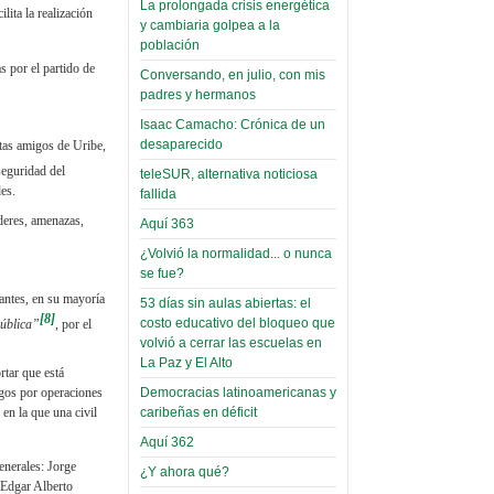
La prolongada crisis energética
lita la realización
Leer Más...
y cambiaria golpea a la
Read more...
Trabajo Social de la UMSA
Infierno Covid
población
volverá a las urnas para elegir a
s por el partido de
parte VI:
Conversando, en julio, con mis
su directora
padres y hermanos
Gabinete de
Sábado, 14 Octubre 2023
Áñez se atribuye
Isaac Camacho: Crónica de un
Leer Más...
desaparecido
stas amigos de Uribe,
construcción de
Candidatos del MAS se
seguridad del
teleSUR, alternativa noticiosa
hospitales
presentarán en la UMSA
des.
fallida
Jueves, 14 Septiembre 2023
prefabricados en
íderes, amenazas,
Aquí 363
la que no tuvo
Leer Más...
¿Volvió la normalidad... o nunca
participación;
Carrera de Geografía realiza
se fue?
Segundo Congreso Nacional
más de 24 horas
ntes, en su mayoría
Viernes, 14 Octubre 2022
53 días sin aulas abiertas: el
después rectifica
[8]
costo educativo del bloqueo que
Pública”
, por el
parcialmente
Leer Más...
volvió a cerrar las escuelas en
Docentes y estudiantes de
La Paz y El Alto
rtar que está
El Infamatorio
Trabajo Social de la UMSA
Democracias latinoamericanas y
agos por operaciones
Miércoles, 09 Diciembre 2020
elegirán directora
caribeñas en déficit
en la que una civil
Viernes, 14 Octubre 2022
Read more...
Aquí 362
Interpretación
Leer Más...
enerales: Jorge
de un álbum de
¿Y ahora qué?
“Tuna Femenina San Andrés”
 Edgar Alberto