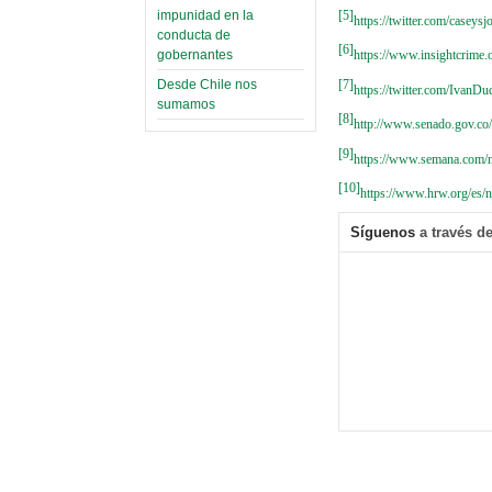
[5]
impunidad en la
https://twitter.com/casey
conducta de
[6]
gobernantes
https://www.insightcrim
[7]
Desde Chile nos
https://twitter.com/Ivan
sumamos
[8]
http://www.senado.gov.co/
[9]
https://www.semana.com/na
[10]
https://www.hrw.org/es/n
Síguenos
a través de