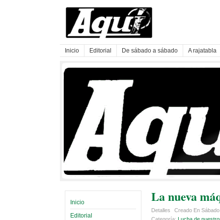
Inicio
Editorial
De sábado a sábado
A rajatabla
La nueva máqu
Inicio
Detalles
Creado En Sábado,
Editorial
Categoría:
Lucha de nuestro