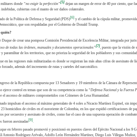
[5]
 militares donde
“no exigir la perfección”
dejan un margen de error de 40 por ciento, que faci
n indebidas, cubiertas con el manto de ser daños colaterales.
[6]
ltado de la Política de Defensa y Seguridad (PDS)
y el cambio de la cúpula militar, promovida
Democrático, que son respaldadas por el Gobierno de Donald Trump.
 quién?
de Duque de crear una pomposa Comisión Presidencial de Excelencia Militar, integrada por juri
[7]
roso de todas las órdenes, manuales y documentos operacionales”
, puesto que la visión de 
 y paramilitar de los territorios, que no prioriza la seguridad de los pobladores y sus comunida
e en las regiones más militarizadas es donde se registran las más altas cifras de asesinato de l
 forzado, además del incremento de rutas y carteles del narcotráfico.
greso de la República compuesta por 13 Senadores y 19 miembros de la Cámara de Representa
no ejerce control en temas que son de su competencia como la
“Defensa Nacional y la Fuerza 
ve el ascenso de militares comprometidos con Crímenes de Lesa Humanidad.
nado impulsan el ascenso al máximo generalato de 4 soles a Nicacio Martínez Espinel, sin impo
 23 homicidios de civiles en el nororiente de Colombia, en los que expidió certificaciones de p
os por secuestro y asesinato de civiles, como fue el caso de una supuesta operación de combate 
[9]
os fueron asesinadas
.
que en febrero pasado promovió y posicionó en puestos claves del Ejército Nacional a los 9 G
aúl Antonio Rodríguez Arévalo, Adolfo León Hernández Martínez, Diego Luis Villegas Muñoz,