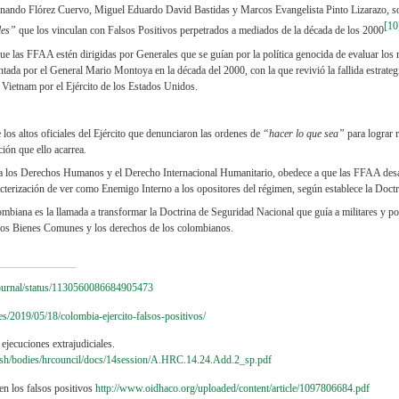
nando Flórez Cuervo, Miguel Eduardo David Bastidas y Marcos Evangelista Pinto Lizarazo, so
[10
les”
que los vinculan con Falsos Positivos perpetrados a mediados de la década de los 2000
e las FFAA estén dirigidas por Generales que se guían por la política genocida de evaluar los r
ada por el General Mario Montoya en la década del 2000, con la que revivió la fallida estrate
l Vietnam por el Ejército de los Estados Unidos.
 los altos oficiales del Ejército que denunciaron las ordenes de
“hacer lo que sea”
para lograr r
ión que ello acarrea.
tra los Derechos Humanos y el Derecho Internacional Humanitario, obedece a que las FFAA desa
acterización de ver como Enemigo Interno a los opositores del régimen, según establece la Doctri
ombiana es la llamada a transformar la Doctrina de Seguridad Nacional que guía a militares y pol
r los Bienes Comunes y los derechos de los colombianos.
sjournal/status/1130560086684905473
s/2019/05/18/colombia-ejercito-falsos-positivos/
ejecuciones extrajudiciales.
ish/bodies/hrcouncil/docs/14session/A.HRC.14.24.Add.2_sp.pdf
en los falsos positivos
http://www.oidhaco.org/uploaded/content/article/1097806684.pdf