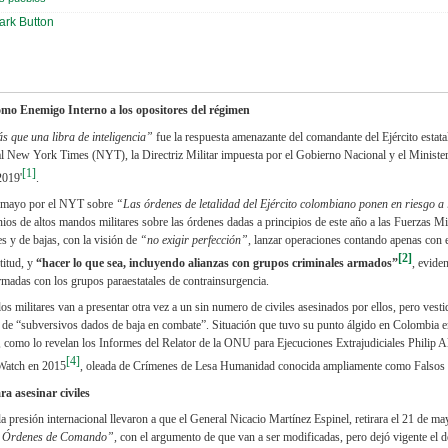
omo Enemigo Interno a los opositores del régimen
s que una libra de inteligencia”
fue la respuesta amenazante del comandante del Ejército estata
 al New York Times (NYT), la Directriz Militar impuesta por el Gobierno Nacional y el Ministe
[1]
2019'
.
de mayo por el NYT sobre
“Las órdenes de letalidad del Ejército colombiano ponen en riesgo a l
nios de altos mandos militares sobre las órdenes dadas a principios de este año a las Fuerzas Mil
s y de bajas, con la visión de
“no exigir perfección”,
lanzar operaciones contando apenas con 
[2]
titud, y
“hacer lo que sea, incluyendo alianzas con grupos criminales armados”
, evide
madas con los grupos paraestatales de contrainsurgencia.
os militares van a presentar otra vez a un sin numero de civiles asesinados por ellos, pero vesti
as de “subversivos dados de baja en combate”. Situación que tuvo su punto álgido en Colombia 
 como lo revelan los Informes del Relator de la ONU para Ejecuciones Extrajudiciales Philip A
[4]
Watch en 2015
, oleada de Crímenes de Lesa Humanidad conocida ampliamente como Falsos 
a asesinar civiles
a presión internacional llevaron a que el General Nicacio Martínez Espinel, retirara el 21 de ma
a Órdenes de Comando”,
con el argumento de que van a ser modificadas, pero dejó vigente el 