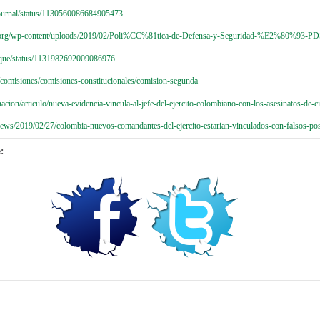
sjournal/status/1130560086684905473
e.org/wp-content/uploads/2019/02/Poli%CC%81tica-de-Defensa-y-Seguridad-%E2%80%93-PD
Duque/status/1131982692009086976
comisiones/comisiones-constitucionales/comision-segunda
cion/articulo/nueva-evidencia-vincula-al-jefe-del-ejercito-colombiano-con-los-asesinatos-de-c
ews/2019/02/27/colombia-nuevos-comandantes-del-ejercito-estarian-vinculados-con-falsos-pos
: