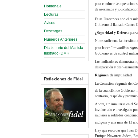
para conducir las operaciones
Homenaje
de asesinatos y judicializació
Lecturas
Estas Directrices son el resu
Avisos
Gobierno el llamado Centro 
Descargas
¿Seguridad y Defensa para
Números Anteriores
No es suficiente la decisión 
Diccionario del Masista
para hacer
“un análisis rigu
Ilustrado (DMI)
Gobierno es de control militar
Los indicadores demuestran qu
desaparición y desplazamiento
Régimen de impunidad
Reflexiones
de Fidel
La Comisión Segunda del Con
de la coalición de Gobierno, 
contrario, respalda y promue
Ahora, sin inmutarse en el Se
involucrado e investigado por
militares a soldados condenad
indígena y una niña de 13 añ
Hay que recordar que Iván Du
Enrique Navarrete Jadeth, R