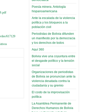
(Miscelánea
palaciega 6)
Poesía minera. Antología
hispanoamericana
S.pdf
El Infamatorio
Ante la escalada de la violencia
Domingo, 12 Mayo 2019
política y los bloqueos a la
población civil
Read more...
Periodistas de Bolivia difunden
iviles/617129
un manifiesto por la democracia
y los derechos de todos
itivos
Aquí 360
Bolivia vive una coyuntura entre
el desgaste político y la tensión
social
Organizaciones de periodistas
de Bolivia se pronuncian ante la
violencia desatada contra la
ciudadanía y su gremio
El costo de la improvisación
política
La Asamblea Permanente de
Derechos Humanos de Bolivia