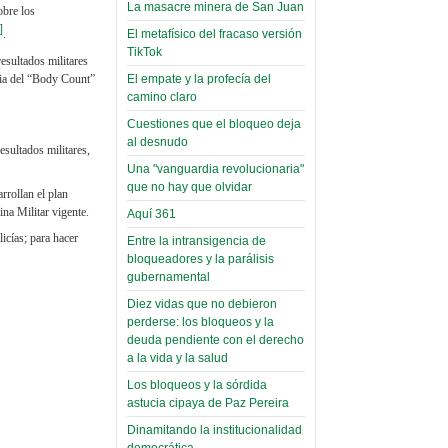
toca y canta con coraje
narco-fotos
La masacre minera de San Juan
bre los
Miércoles, 14 Septiembre 2022
(Miscelánea
]
El metafísico del fracaso versión
.
Palaciega 8)
TikTok
Leer Más...
esultados militares
Posesionan a dirigentes de
gia del “Body Count”
El empate y la profecía del
El Infamatorio
Asociación de Docentes
camino claro
Miércoles, 19 Junio 2019
Domingo, 14 Agosto 2022
Cuestiones que el bloqueo deja
Read more...
al desnudo
Leer Más...
esultados militares,
Cosmética
Una "vanguardia revolucionaria"
descolonizadora
que no hay que olvidar
rrollan el plan
(Miscelánea
na Militar vigente.
Aquí 361
palaciega 7)
icías; para hacer
Entre la intransigencia de
bloqueadores y la parálisis
El Infamatorio
gubernamental
Lunes, 27 Mayo 2019
Diez vidas que no debieron
Read more...
perderse: los bloqueos y la
Creacionismo,
deuda pendiente con el derecho
filtraciones e
a la vida y la salud
inicio de la
Los bloqueos y la sórdida
campaña del
astucia cipaya de Paz Pereira
MAS
Dinamitando la institucionalidad
democrática