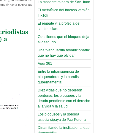
toca y canta con coraje
narco-fotos
La masacre minera de San Juan
nto de vista táctico no
Miércoles, 14 Septiembre 2022
(Miscelánea
El metafísico del fracaso versión
Palaciega 8)
TikTok
Leer Más...
Posesionan a dirigentes de
El empate y la profecía del
El Infamatorio
Asociación de Docentes
eriodistas
camino claro
Miércoles, 19 Junio 2019
Domingo, 14 Agosto 2022
) a
Cuestiones que el bloqueo deja
Read more...
al desnudo
Leer Más...
Cosmética
Una "vanguardia revolucionaria"
descolonizadora
que no hay que olvidar
(Miscelánea
Aquí 361
palaciega 7)
Entre la intransigencia de
El Infamatorio
bloqueadores y la parálisis
Lunes, 27 Mayo 2019
gubernamental
Diez vidas que no debieron
Read more...
perderse: los bloqueos y la
Creacionismo,
deuda pendiente con el derecho
filtraciones e
a la vida y la salud
inicio de la
Los bloqueos y la sórdida
campaña del
astucia cipaya de Paz Pereira
MAS
Dinamitando la institucionalidad
democrática