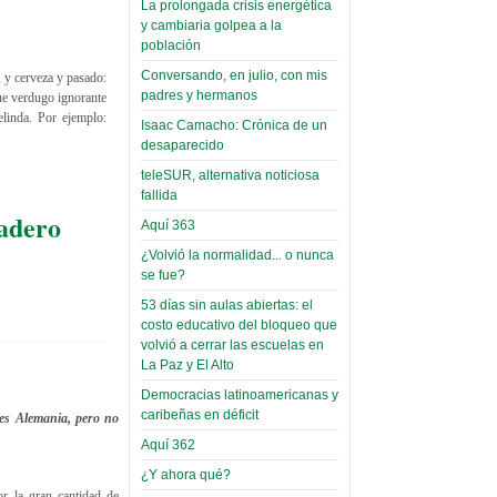
La prolongada crisis energética
Leer Más...
y cambiaria golpea a la
Read more...
Trabajo Social de la UMSA
Infierno Covid
población
volverá a las urnas para elegir a
parte VI:
Conversando, en julio, con mis
, y cerveza y pasado:
su directora
padres y hermanos
Gabinete de
fue verdugo ignorante
Sábado, 14 Octubre 2023
elinda. Por ejemplo:
Áñez se atribuye
Isaac Camacho: Crónica de un
Leer Más...
desaparecido
construcción de
Candidatos del MAS se
teleSUR, alternativa noticiosa
hospitales
presentarán en la UMSA
fallida
Jueves, 14 Septiembre 2023
prefabricados en
adero
Aquí 363
la que no tuvo
Leer Más...
¿Volvió la normalidad... o nunca
participación;
Carrera de Geografía realiza
se fue?
Segundo Congreso Nacional
más de 24 horas
Viernes, 14 Octubre 2022
53 días sin aulas abiertas: el
después rectifica
costo educativo del bloqueo que
parcialmente
Leer Más...
volvió a cerrar las escuelas en
Docentes y estudiantes de
La Paz y El Alto
El Infamatorio
Trabajo Social de la UMSA
Democracias latinoamericanas y
Miércoles, 09 Diciembre 2020
elegirán directora
caribeñas en déficit
 es Alemania, pero no
Viernes, 14 Octubre 2022
Read more...
Aquí 362
Interpretación
Leer Más...
de un álbum de
¿Y ahora qué?
“Tuna Femenina San Andrés”
or la gran cantidad de