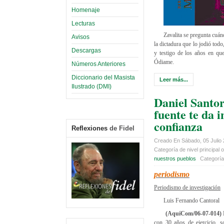
Homenaje
Lecturas
Zavalita se pregunta cuán
Avisos
la dictadura que lo jodió tod
Descargas
y testigo de los años en que
Ódiame.
Números Anteriores
Diccionario del Masista
Leer más...
Ilustrado (DMI)
Daniel Santor
fuente te da 
confianza
Reflexiones
de Fidel
Creado En Sábado, 05 Julio
Categoría de nivel principal o
nuestros pueblos
Categorí
periodismo
Periodismo de investigación
Luis Fernando Cantoral
(AquíCom/06-07-014)
D
con 30 años de ejercicio, 