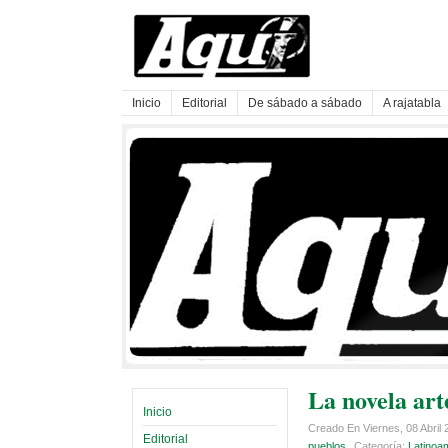
Inicio
Editorial
De sábado a sábado
A rajatabla
La novela art
Inicio
Creado En Viernes, 08 Abril
Editorial
pueblos
Categoría:
Latinoa