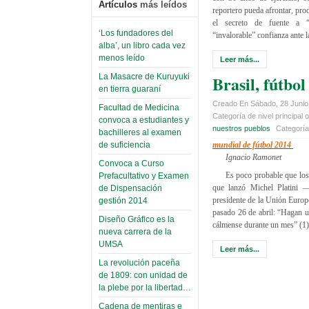
Artículos
más leídos
reportero pueda afrontar, prod
el secreto de fuente a “
‘Los fundadores del
“invalorable” confianza ante l
alba’, un libro cada vez
menos leído
Leer más...
Brasil, fútbol
La Masacre de Kuruyuki
en tierra guaraní
Creado En Sábado, 28 Junio
Facultad de Medicina
Categoría de nivel principal o
convoca a estudiantes y
nuestros pueblos
Categorí
bachilleres al examen
mundial de fútbol 2014
de suficiencia
Ignacio Ramonet
Convoca a Curso
Es poco probable que los
Prefacultativo y Examen
que lanzó Michel Platini —
de Dispensación
presidente de la Unión Euro
gestión 2014
pasado 26 de abril: “Hagan un
Diseño Gráfico es la
cálmense durante un mes” (1)
nueva carrera de la
UMSA
Leer más...
La revolución paceña
de 1809: con unidad de
la plebe por la libertad…
Cadena de mentiras e