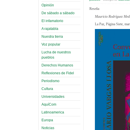
Opinión
Reseña
De sábado a sábado
Mauricio Rodríguez Med
El infamatorio
La Paz, Página Siete, mar
A rajatabla
Nuestra tierra
Voz popular
Lucha de nuestros
pueblos
Derechos Humanos
Reflexiones de Fidel
Periodismo
Cultura
Universidades
AquíCom
Latinoamerica
Europa
Noticias