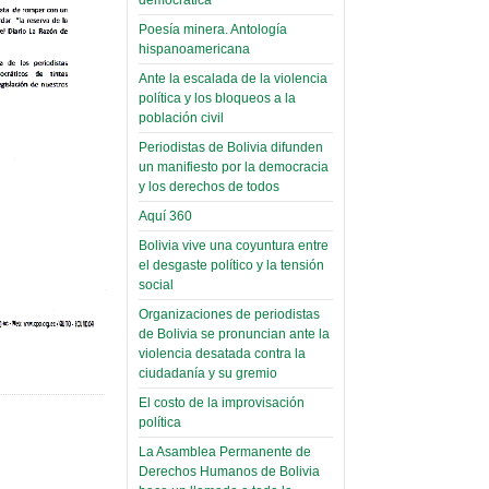
(Miscelánea
palaciega 6)
Poesía minera. Antología
hispanoamericana
El Infamatorio
Ante la escalada de la violencia
Domingo, 12 Mayo 2019
política y los bloqueos a la
población civil
Read more...
Periodistas de Bolivia difunden
un manifiesto por la democracia
y los derechos de todos
Aquí 360
Bolivia vive una coyuntura entre
el desgaste político y la tensión
social
Organizaciones de periodistas
de Bolivia se pronuncian ante la
violencia desatada contra la
ciudadanía y su gremio
El costo de la improvisación
política
La Asamblea Permanente de
Derechos Humanos de Bolivia