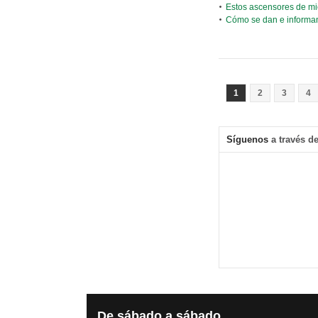
Estos ascensores de mi
Cómo se dan e informan 
1
2
3
4
Síguenos
a través de
De
sábado a sábado