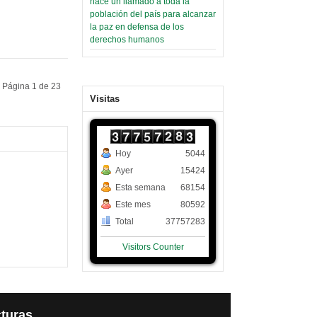
hace un llamado a toda la
población del país para alcanzar
la paz en defensa de los
derechos humanos
Página 1 de 23
Visitas
Hoy
5044
Ayer
15424
Esta semana
68154
Este mes
80592
Total
37757283
Visitors Counter
turas