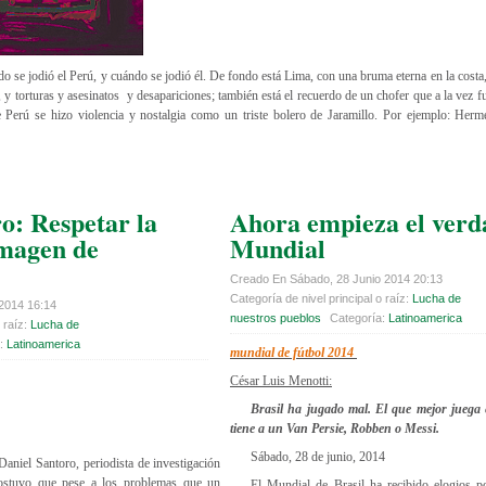
do se jodió el Perú, y cuándo se jodió él. De fondo está Lima, con una bruma eterna en la costa
o, y torturas y asesinatos y desapariciones; también está el recuerdo de un chofer que a la vez 
 Perú se hizo violencia y nostalgia como un triste bolero de Jaramillo. Por ejemplo: Herm
o: Respetar la
Ahora empieza el verd
imagen de
Mundial
Creado En Sábado, 28 Junio 2014 20:13
Categoría de nivel principal o raíz:
Lucha de
 2014 16:14
nuestros pueblos
Categoría:
Latinoamerica
 raíz:
Lucha de
a:
Latinoamerica
mundial de fútbol 2014
César Luis Menotti:
Brasil ha jugado mal. El que mejor juega
tiene a un Van Persie, Robben o Messi.
Sábado, 28 de junio, 2014
aniel Santoro, periodista de investigación
sostuvo que pese a los problemas que un
El Mundial de Brasil ha recibido elogios p