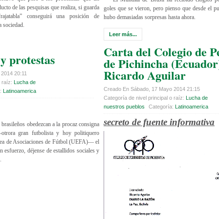
ucto de las pesquisas que realiza, si guarda
goles que se vieron, pero pienso que desde el pu
rajatabla” conseguirá una posición de
hubo demasiadas sorpresas hasta ahora.
a sociedad.
Leer más...
Carta del Colegio de P
 y protestas
de Pichincha (Ecuador
Ricardo Aguilar
 2014 20:11
 raíz:
Lucha de
Creado En Sábado, 17 Mayo 2014 21:15
a:
Latinoamerica
Categoría de nivel principal o raíz:
Lucha de
nuestros pueblos
Categoría:
Latinoamerica
secreto de fuente informativa
 brasileños obedezcan a la procaz consigna
otrora gran futbolista y hoy politiquero
pea de Asociaciones de Fútbol (UEFA)— el
 esfuerzo, déjense de estallidos sociales y
.