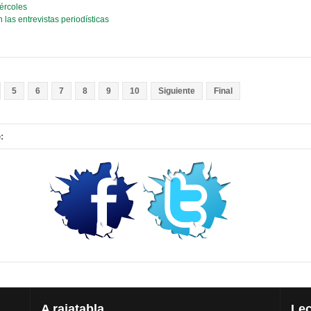
ércoles
las entrevistas periodísticas
5
6
7
8
9
10
Siguiente
Final
:
A
rajatabla
Lec