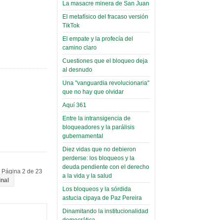
toca y canta con coraje
narco-fotos
La masacre minera de San Juan
Miércoles, 14 Septiembre 2022
(Miscelánea
El metafísico del fracaso versión
Palaciega 8)
TikTok
Leer Más...
Posesionan a dirigentes de
El empate y la profecía del
El Infamatorio
Asociación de Docentes
camino claro
Miércoles, 19 Junio 2019
Domingo, 14 Agosto 2022
Cuestiones que el bloqueo deja
Read more...
al desnudo
Leer Más...
Cosmética
Una "vanguardia revolucionaria"
descolonizadora
que no hay que olvidar
(Miscelánea
Aquí 361
palaciega 7)
Entre la intransigencia de
bloqueadores y la parálisis
El Infamatorio
gubernamental
Lunes, 27 Mayo 2019
Diez vidas que no debieron
Read more...
perderse: los bloqueos y la
Creacionismo,
deuda pendiente con el derecho
filtraciones e
Página 2 de 23
a la vida y la salud
inal
inicio de la
Los bloqueos y la sórdida
campaña del
astucia cipaya de Paz Pereira
MAS
Dinamitando la institucionalidad
democrática