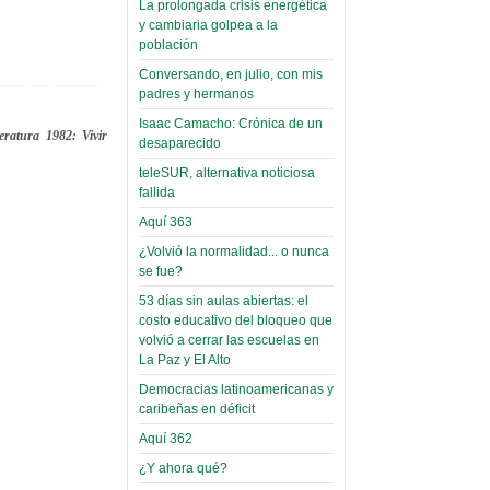
La prolongada crisis energética
Leer Más...
y cambiaria golpea a la
Read more...
Trabajo Social de la UMSA
Infierno Covid
población
volverá a las urnas para elegir a
parte VI:
Conversando, en julio, con mis
su directora
padres y hermanos
Gabinete de
Sábado, 14 Octubre 2023
Áñez se atribuye
Isaac Camacho: Crónica de un
eratura 1982: Vivir
Leer Más...
desaparecido
construcción de
Candidatos del MAS se
teleSUR, alternativa noticiosa
hospitales
presentarán en la UMSA
fallida
Jueves, 14 Septiembre 2023
prefabricados en
Aquí 363
la que no tuvo
Leer Más...
¿Volvió la normalidad... o nunca
participación;
Carrera de Geografía realiza
se fue?
Segundo Congreso Nacional
más de 24 horas
Viernes, 14 Octubre 2022
53 días sin aulas abiertas: el
después rectifica
costo educativo del bloqueo que
parcialmente
Leer Más...
volvió a cerrar las escuelas en
Docentes y estudiantes de
La Paz y El Alto
El Infamatorio
Trabajo Social de la UMSA
Democracias latinoamericanas y
Miércoles, 09 Diciembre 2020
elegirán directora
caribeñas en déficit
Viernes, 14 Octubre 2022
Read more...
Aquí 362
Interpretación
Leer Más...
de un álbum de
¿Y ahora qué?
“Tuna Femenina San Andrés”