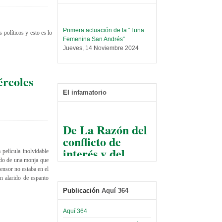
Primera actuación de la “Tuna
 políticos y esto es lo
Femenina San Andrés”
Jueves, 14 Noviembre 2024
Leer Más...
Trabajo Social prepara
ércoles
encuentro nacional sobre trata y
tráfico de personas
El
infamatorio
Sábado, 14 Septiembre 2024
Leer Más...
De La Razón del
Centro de Estudiantes organiza
conflicto de
taller de software estadístico en
la UMSA
interés y del
elícula inolvidable
Sábado, 14 Septiembre 2024
razonable arte
ndo de una monja que
de tirar la piedra
ensor no estaba en el
Leer Más...
un alarido de espanto
Banco Central otorga
y esconder la
certificados por apoyo al
Publicación
Aquí 364
mano
Séptimo Encuentro de
Economistas
El Infamatorio
Aquí 364
Sábado, 14 Octubre 2023
Jueves, 10 Diciembre 2020