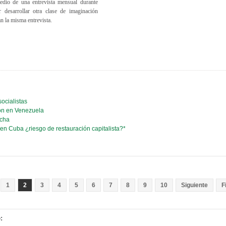
edio de una entrevista mensual durante
 desarrollar otra clase de imaginación
an la misma entrevista.
socialistas
ión en Venezuela
rcha
 en Cuba ¿riesgo de restauración capitalista?*
1
2
3
4
5
6
7
8
9
10
Siguiente
F
: