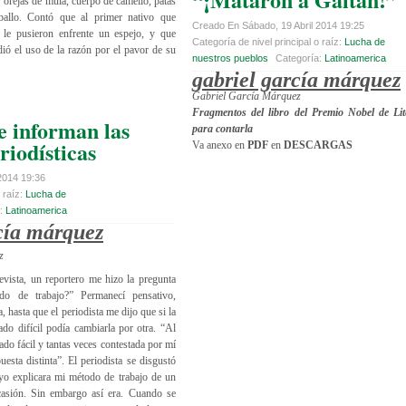
 orejas de mula, cuerpo de camello, patas
ballo. Contó que al primer nativo que
Creado En Sábado, 19 Abril 2014 19:25
 le pusieron enfrente un espejo, y que
Categoría de nivel principal o raíz:
Lucha de
dió el uso de la razón por el pavor de su
nuestros pueblos
Categoría:
Latinoamerica
gabriel garcía márquez
Gabriel García Márquez
Fragmentos del libro del Premio Nobel de Lit
e informan las
para contarla
riodísticas
Va anexo en
PDF
en
DESCARGAS
2014 19:36
 raíz:
Lucha de
a:
Latinoamerica
cía márquez
z
evista, un reportero me hizo la pregunta
do de trabajo?” Permanecí pensativo,
 hasta que el periodista me dijo que si la
do difícil podía cambiarla por otra. “Al
iado fácil y tantas veces contestada por mí
esta distinta”. El periodista se disgustó
yo explicara mi método de trabajo de un
casión. Sin embargo así era. Cuando se