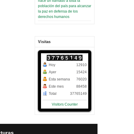
hace un llamado a toda la
población del país para alcanzar
la paz en defensa de los
derechos humanos
Visitas
Hoy
12910
Ayer
15424
Esta semana
76020
Este mes
88458
Total
37765149
Visitors Counter
turas