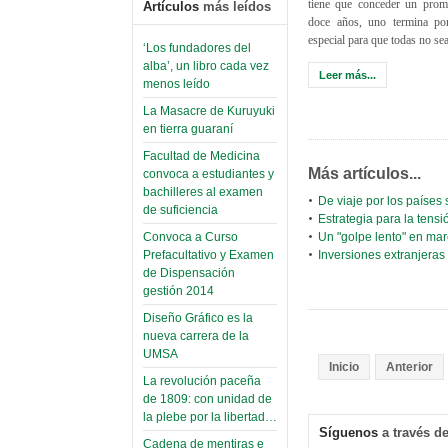
tiene que conceder un prom
Artículos
más leídos
doce años, uno termina por
especial para que todas no se
‘Los fundadores del
alba’, un libro cada vez
Leer más...
menos leído
La Masacre de Kuruyuki
en tierra guaraní
Facultad de Medicina
Más artículos...
convoca a estudiantes y
bachilleres al examen
De viaje por los países 
de suficiencia
Estrategia para la tens
Un "golpe lento" en ma
Convoca a Curso
Inversiones extranjeras
Prefacultativo y Examen
de Dispensación
gestión 2014
Diseño Gráfico es la
nueva carrera de la
UMSA
Inicio
Anterior
La revolución paceña
de 1809: con unidad de
la plebe por la libertad…
Síguenos
a través de
Cadena de mentiras e