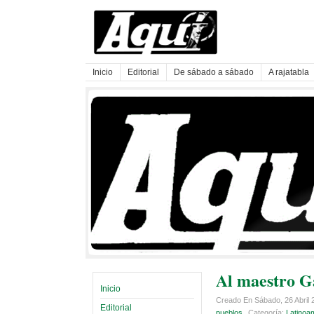
Inicio
Editorial
De sábado a sábado
A rajatabla
Al maestro G
Inicio
Creado En Sábado, 26 Abril
Editorial
pueblos
Categoría:
Latinoa