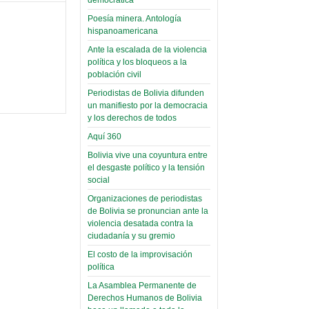
(Miscelánea
palaciega 6)
Poesía minera. Antología
hispanoamericana
El Infamatorio
Ante la escalada de la violencia
Domingo, 12 Mayo 2019
política y los bloqueos a la
población civil
Read more...
Periodistas de Bolivia difunden
un manifiesto por la democracia
y los derechos de todos
Aquí 360
Bolivia vive una coyuntura entre
el desgaste político y la tensión
social
Organizaciones de periodistas
de Bolivia se pronuncian ante la
violencia desatada contra la
ciudadanía y su gremio
El costo de la improvisación
política
La Asamblea Permanente de
Derechos Humanos de Bolivia