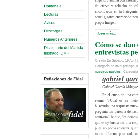
engendro animal con cabeza y
de ciervo y relincho de ca
Homenaje
encontraron en la Patagonia
Lecturas
aquel gigante enardecido per
propia imagen.
Avisos
Descargas
Leer más...
Números Anteriores
Cómo se dan 
Diccionario del Masista
entrevistas pe
Ilustrado (DMI)
Creado En Sábado, 19 Abril 
Categoría de nivel principal o
nuestros pueblos
Categorí
gabriel gar
Reflexiones
de Fidel
Gabriel García Márque
En el curso de una entr
eterna: “¿Cuál es su méto
buscando una respuesta nueva,
pregunta me parearía demasia
contrario”, le dije, “es demas
que estoy buscando una respu
pues no podía entender que 
modo diferente para cada o