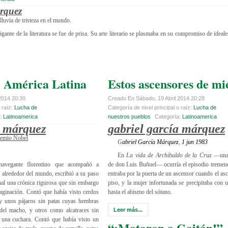
árquez
lluvia de tristeza en el mundo.
ante de la literatura se fue de prisa. Su arte literario se plasmaba en su compromiso de ideales
e América Latina
Estos ascensores de mi
2014 20:30
Creado En Sábado, 19 Abril 2014 20:28
 raíz:
Lucha de
Categoría de nivel principal o raíz:
Lucha de
a:
Latinoamerica
nuestros pueblos
Categoría:
Latinoamerica
a márquez
gabriel garcía márquez
remio Nobel
G
abriel García Márquez
,
1 jun 1983
En
La vida de Archibaldo de la Cruz
—una p
 navegante florentino que acompañó a
de don Luis Buñuel— ocurría el episodio treme
e alrededor del mundo, escribió a su paso
entraba por la puerta de un ascensor cuando el asc
al una crónica rigurosa que sin embargo
piso, y la mujer infortunada se precipitaba con 
aginación. Contó que había visto cerdos
hasta el abismo del sótano.
y unos pájaros sin patas cuyas hembras
del macho, y otros como alcatraces sin
Leer más...
 una cuchara. Contó que había visto un
“¡Mataron a Gaitán!”