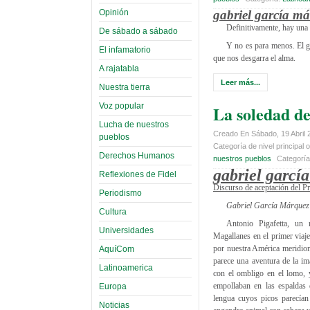
Opinión
gabriel garcía m
Definitivamente, hay una 
De sábado a sábado
Y no es para menos. El gig
El infamatorio
que nos desgarra el alma.
A rajatabla
Leer más...
Nuestra tierra
Voz popular
La soledad d
Lucha de nuestros
Creado En Sábado, 19 Abril 
pueblos
Categoría de nivel principal o
Derechos Humanos
nuestros pueblos
Categorí
gabriel garcí
Reflexiones de Fidel
Discurso de aceptación del P
Periodismo
Gabriel García Márquez
Cultura
Antonio Pigafetta, un
Universidades
Magallanes en el primer viaj
por nuestra América meridion
AquíCom
parece una aventura de la im
Latinoamerica
con el ombligo en el lomo, 
empollaban en las espaldas 
Europa
lengua cuyos picos parecían
Noticias