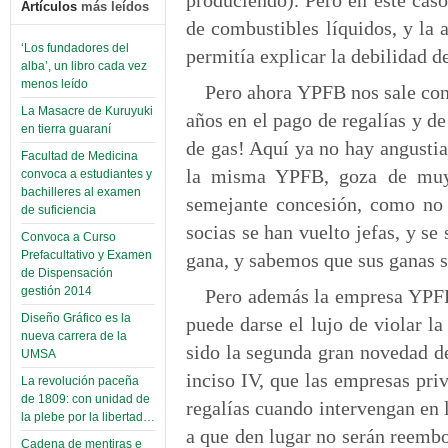
Artículos
más leídos
de combustibles líquidos, y la 
‘Los fundadores del
permitía explicar la debilidad d
alba’, un libro cada vez
menos leído
Pero ahora YPFB nos sale con
La Masacre de Kuruyuki
años en el pago de regalías y de
en tierra guaraní
de gas! Aquí ya no hay angustia
Facultad de Medicina
la misma YPFB, goza de muy 
convoca a estudiantes y
bachilleres al examen
semejante concesión, como no 
de suficiencia
socias se han vuelto jefas, y se
Convoca a Curso
Prefacultativo y Examen
gana, y sabemos que sus ganas 
de Dispensación
gestión 2014
Pero además la empresa YPFB,
Diseño Gráfico es la
puede darse el lujo de violar l
nueva carrera de la
sido la segunda gran novedad de
UMSA
inciso IV, que las empresas pri
La revolución paceña
de 1809: con unidad de
regalías cuando intervengan en l
la plebe por la libertad…
a que den lugar no serán reembo
Cadena de mentiras e