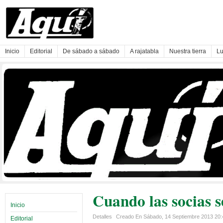
Inicio
Editorial
De sábado a sábado
A rajatabla
Nuestra tierra
Lu
Cuando las socias s
Inicio
Detalles
Creado En Sábado, 14 Septiembre 2013 20
Editorial