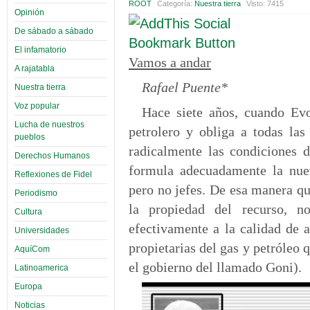
ROOT
Categoría:
Nuestra tierra
Visto: 7415
Opinión
De sábado a sábado
El infamatorio
Vamos a andar
A rajatabla
Rafael Puente*
Nuestra tierra
Voz popular
Hace siete años, cuando Ev
Lucha de nuestros
petrolero y obliga a todas la
pueblos
radicalmente las condiciones d
Derechos Humanos
formula adecuadamente la nuev
Reflexiones de Fidel
pero no jefes. De esa manera qu
Periodismo
la propiedad del recurso, n
Cultura
efectivamente a la calidad de 
Universidades
propietarias del gas y petróleo
AquíCom
el gobierno del llamado Goni).
Latinoamerica
Europa
Noticias