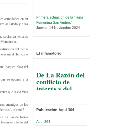
Primera actuación de la “Tuna
re actividades en su
Femenina San Andrés”
ero al Estado y a las
Jueves, 14 Noviembre 2024
Leer Más...
as socias en tema de
Trabajo Social prepara
l Mandatario.
encuentro nacional sobre trata y
destrucción del medio
tráfico de personas
El
infamatorio
avesará el Territorio
Sábado, 14 Septiembre 2024
Leer Más...
ue “saquen plata del
De La Razón del
Centro de Estudiantes organiza
conflicto de
taller de software estadístico en
s que se oponen a la
la UMSA
interés y del
Sábado, 14 Septiembre 2024
razonable arte
epten que la vía Villa
de tirar la piedra
?
Leer Más...
Banco Central otorga
y esconder la
sean enemigos de los
certificados por apoyo al
ctricas”, afirmó.?
Publicación
Aquí 364
mano
Séptimo Encuentro de
ha a La Paz de forma
Economistas
El Infamatorio
Aquí 364
frenar el intento del
Sábado, 14 Octubre 2023
Jueves, 10 Diciembre 2020