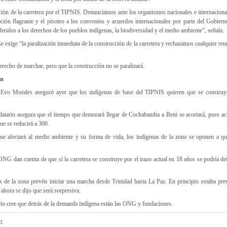
ión de la carretera por el TIPNIS. Denunciamos ante los organismos nacionales e internaciona
ión flagrante y el pisoteo a los convenios y acuerdos internacionales por parte del Gobiern
feridos a los derechos de los pueblos indígenas, la biodiversidad y el medio ambiente”, señala.
 exige “la paralización inmediata de la construcción de la carretera y rechazamos cualquier re
erecho de marchar, pero que la construcción no se paralizará.
ón
 Evo Morales aseguró ayer que los indígenas de base del TIPNIS quieren que se construya
tario asegura que el tiempo que demorará llegar de Cochabamba a Beni se acortará, pues ac
ue se reducirá a 300.
e afectará al medio ambiente y su forma de vida, los indígenas de la zona se oponen a qu
G dan cuenta de que si la carretera se construye por el trazo actual en 18 años se podría de
s de la zona prevén iniciar una marcha desde Trinidad hasta La Paz. En principio estaba prev
 ahora se dijo que será sorpresiva.
o cree que detrás de la demanda indígena están las ONG y fundaciones.
: