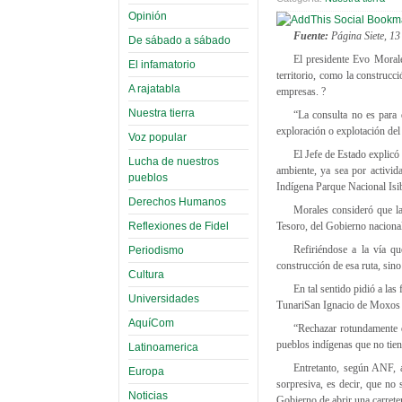
Opinión
Fuente:
Página Siete, 13 
De sábado a sábado
El presidente Evo Morale
El infamatorio
territorio, como la construcc
A rajatabla
empresas. ?
Nuestra tierra
“La consulta no es para 
exploración o explotación del 
Voz popular
El Jefe de Estado explicó
Lucha de nuestros
ambiente, ya sea por activid
pueblos
Indígena Parque Nacional Is
Derechos Humanos
Morales consideró que la
Reflexiones de Fidel
Tesoro, del Gobierno nacional
Refiriéndose a la vía q
Periodismo
construcción de esa ruta, sin
Cultura
En tal sentido pidió a las
Universidades
TunariSan Ignacio de Moxos p
AquíCom
“Rechazar rotundamente 
pueblos indígenas que no tiene
Latinoamerica
Entretanto, según ANF, a
Europa
sorpresiva, es decir, que no 
Noticias
Gobierno de abrir una carrete