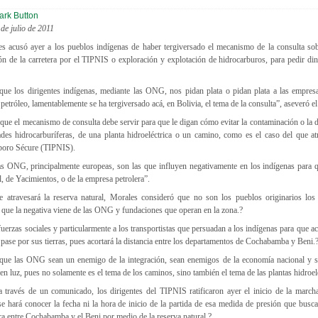
de julio de 2011
s acusó ayer a los pueblos indígenas de haber tergiversado el mecanismo de la consulta sob
ión de la carretera por el TIPNIS o exploración y explotación de hidrocarburos, para pedir din
que los dirigentes indígenas, mediante las ONG, nos pidan plata o pidan plata a las empres
petróleo, lamentablemente se ha tergiversado acá, en Bolivia, el tema de la consulta”, aseveró e
 que el mecanismo de consulta debe servir para que le digan cómo evitar la contaminación o la 
ades hidrocarburíferas, de una planta hidroeléctrica o un camino, como es el caso del que atr
iboro Sécure (TIPNIS).
s ONG, principalmente europeas, son las que influyen negativamente en los indígenas para q
, de Yacimientos, o de la empresa petrolera”.
ue atravesará la reserva natural, Morales consideró que no son los pueblos originarios lo
o que la negativa viene de las ONG y fundaciones que operan en la zona.?
 fuerzas sociales y particularmente a los transportistas que persuadan a los indígenas para que ac
ase por sus tierras, pues acortará la distancia entre los departamentos de Cochabamba y Beni.
que las ONG sean un enemigo de la integración, sean enemigos de la economía nacional y 
n luz, pues no solamente es el tema de los caminos, sino también el tema de las plantas hidroelé
 través de un comunicado, los dirigentes del TIPNIS ratificaron ayer el inicio de la marc
se hará conocer la fecha ni la hora de inicio de la partida de esa medida de presión que busca 
ra entre Cochabamba y el Beni por medio de la reserva natural.?