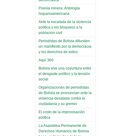
(Miscelánea
palaciega 6)
Poesía minera. Antología
hispanoamericana
El Infamatorio
Ante la escalada de la violencia
Domingo, 12 Mayo 2019
política y los bloqueos a la
población civil
Read more...
Periodistas de Bolivia difunden
un manifiesto por la democracia
y los derechos de todos
Aquí 360
Bolivia vive una coyuntura entre
el desgaste político y la tensión
social
Organizaciones de periodistas
de Bolivia se pronuncian ante la
violencia desatada contra la
ciudadanía y su gremio
El costo de la improvisación
política
La Asamblea Permanente de
Derechos Humanos de Bolivia