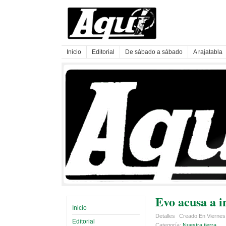
Inicio
Editorial
De sábado a sábado
A rajatabla
Evo acusa a i
Inicio
Detalles
Creado En Viernes,
Editorial
Categoría:
Nuestra tierra