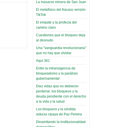
toca y canta con coraje
narco-fotos
La masacre minera de San Juan
Miércoles, 14 Septiembre 2022
(Miscelánea
El metafísico del fracaso versión
Palaciega 8)
TikTok
Leer Más...
Posesionan a dirigentes de
El empate y la profecía del
El Infamatorio
Asociación de Docentes
camino claro
Miércoles, 19 Junio 2019
Domingo, 14 Agosto 2022
Cuestiones que el bloqueo deja
Read more...
al desnudo
Leer Más...
Cosmética
Una "vanguardia revolucionaria"
descolonizadora
que no hay que olvidar
(Miscelánea
Aquí 361
palaciega 7)
Entre la intransigencia de
bloqueadores y la parálisis
El Infamatorio
gubernamental
Lunes, 27 Mayo 2019
Diez vidas que no debieron
Read more...
perderse: los bloqueos y la
Creacionismo,
deuda pendiente con el derecho
filtraciones e
a la vida y la salud
inicio de la
Los bloqueos y la sórdida
campaña del
astucia cipaya de Paz Pereira
MAS
Dinamitando la institucionalidad
democrática