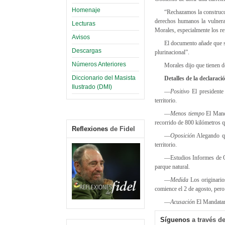
Homenaje
“Rechazamos la construcc
derechos humanos la vulnerac
Lecturas
Morales, especialmente los re
Avisos
El documento añade que se
Descargas
plurinacional”.
Números Anteriores
Morales dijo que tienen d
Diccionario del Masista
Detalles de la declaraci
Ilustrado (DMI)
—
Positivo
El presidente
territorio.
—
Menos tiempo
El Manda
recorrido de 800 kilómetros q
Reflexiones
de Fidel
—
Oposición
Alegando qu
territorio.
—Estudios Informes de ON
parque natural.
—
Medida
Los originario
comience el 2 de agosto, pero
—
Acusación
El Mandatari
Síguenos
a través de