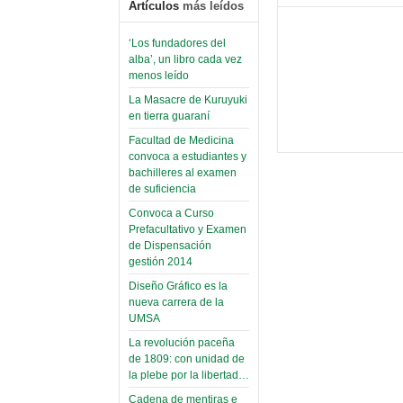
Artículos
más leídos
‘Los fundadores del
alba’, un libro cada vez
menos leído
La Masacre de Kuruyuki
en tierra guaraní
Facultad de Medicina
convoca a estudiantes y
bachilleres al examen
de suficiencia
Convoca a Curso
Prefacultativo y Examen
de Dispensación
gestión 2014
Diseño Gráfico es la
nueva carrera de la
UMSA
La revolución paceña
de 1809: con unidad de
la plebe por la libertad…
Cadena de mentiras e