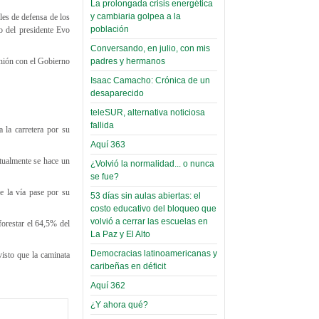
La prolongada crisis energética
Leer Más...
y cambiaria golpea a la
les de defensa de los
Read more...
Trabajo Social de la UMSA
Infierno Covid
población
o del presidente Evo
volverá a las urnas para elegir a
parte VI:
Conversando, en julio, con mis
su directora
unión con el Gobierno
padres y hermanos
Gabinete de
Sábado, 14 Octubre 2023
Áñez se atribuye
Isaac Camacho: Crónica de un
Leer Más...
desaparecido
construcción de
Candidatos del MAS se
teleSUR, alternativa noticiosa
hospitales
presentarán en la UMSA
fallida
Jueves, 14 Septiembre 2023
 la carretera por su
prefabricados en
Aquí 363
la que no tuvo
Leer Más...
tualmente se hace un
¿Volvió la normalidad... o nunca
participación;
Carrera de Geografía realiza
se fue?
Segundo Congreso Nacional
más de 24 horas
e la vía pase por su
Viernes, 14 Octubre 2022
53 días sin aulas abiertas: el
después rectifica
costo educativo del bloqueo que
parcialmente
Leer Más...
volvió a cerrar las escuelas en
forestar el 64,5% del
Docentes y estudiantes de
La Paz y El Alto
El Infamatorio
Trabajo Social de la UMSA
Democracias latinoamericanas y
Miércoles, 09 Diciembre 2020
isto que la caminata
elegirán directora
caribeñas en déficit
Viernes, 14 Octubre 2022
Read more...
Aquí 362
Interpretación
Leer Más...
de un álbum de
¿Y ahora qué?
“Tuna Femenina San Andrés”