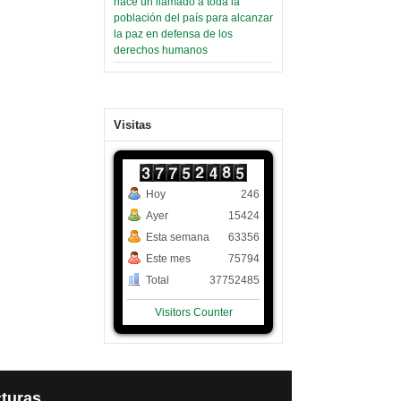
hace un llamado a toda la
población del país para alcanzar
la paz en defensa de los
derechos humanos
Visitas
Hoy
246
Ayer
15424
Esta semana
63356
Este mes
75794
Total
37752485
Visitors Counter
turas