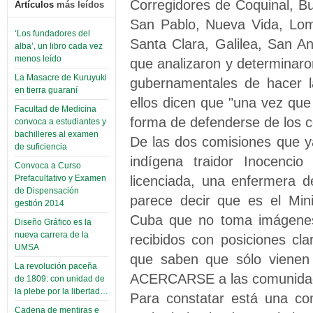
Corregidores de Coquinal, Bue
Artículos
más leídos
San Pablo, Nueva Vida, Lom
‘Los fundadores del
Santa Clara, Galilea, San An
alba’, un libro cada vez
menos leído
que analizaron y determinaro
La Masacre de Kuruyuki
gubernamentales de hacer l
en tierra guaraní
ellos dicen que "una vez qu
Facultad de Medicina
forma de defenderse de los co
convoca a estudiantes y
bachilleres al examen
De las dos comisiones que ya
de suficiencia
indígena traidor Inocenci
Convoca a Curso
licenciada, una enfermera 
Prefacultativo y Examen
de Dispensación
parece decir que es el Mini
gestión 2014
Cuba que no toma imágenes 
Diseño Gráfico es la
nueva carrera de la
recibidos con posiciones
UMSA
que saben que sólo viene
La revolución paceña
ACERCARSE a las comunida
de 1809: con unidad de
la plebe por la libertad…
Para constatar está una com
Cadena de mentiras e