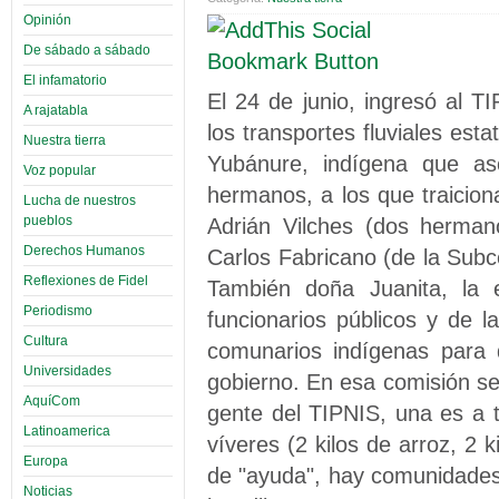
Opinión
De sábado a sábado
El infamatorio
El 24 de junio, ingresó al 
A rajatabla
los transportes fluviales esta
Nuestra tierra
Yubánure, indígena que asc
Voz popular
hermanos, a los que traicion
Lucha de nuestros
pueblos
Adrián Vilches (dos hermano
Derechos Humanos
Carlos Fabricano (de la Subce
Reflexiones de Fidel
También doña Juanita, la
Periodismo
funcionarios públicos y de 
Cultura
comunarios indígenas para 
Universidades
gobierno. En esa comisión se
AquíCom
gente del TIPNIS, una es a t
Latinoamerica
víveres (2 kilos de arroz, 2 
Europa
de "ayuda", hay comunidade
Noticias