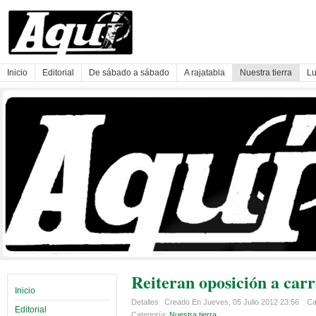
Inicio
Editorial
De sábado a sábado
A rajatabla
Nuestra tierra
Lu
Reiteran oposición a carr
Inicio
Detalles
Creado En Jueves, 05 Julio 2012 23:56
Ca
Editorial
Categoría:
Nuestra tierra