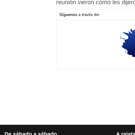
reunión vieron cómo les dijer
Síguenos
a través de:
De
sábado a sábado
A
rajat