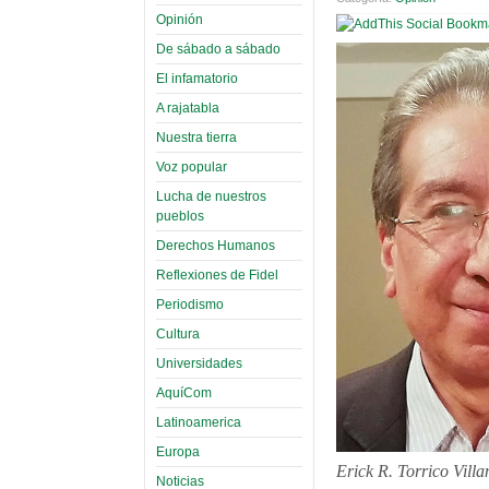
Opinión
De sábado a sábado
El infamatorio
A rajatabla
Nuestra tierra
Voz popular
Lucha de nuestros
pueblos
Derechos Humanos
Reflexiones de Fidel
Periodismo
Cultura
Universidades
AquíCom
Latinoamerica
Europa
Erick R. Torrico Vill
Noticias