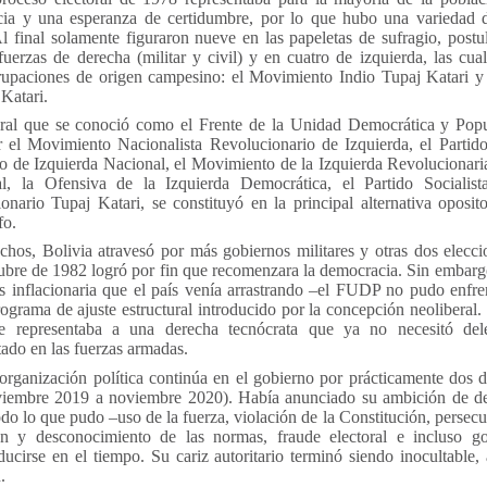
cia y una esperanza de certidumbre, por lo que hubo una variedad 
 Al final solamente figuraron nueve en las papeletas de sufragio, post
fuerzas de derecha (militar y civil) y en cuatro de izquierda, las cua
rupaciones de origen campesino: el Movimiento Indio Tupaj Katari 
Katari.
oral que se conoció como el Frente de la Unidad Democrática y Pop
 el Movimiento Nacionalista Revolucionario de Izquierda, el Parti
o de Izquierda Nacional, el Movimiento de la Izquierda Revolucionaria
al, la Ofensiva de la Izquierda Democrática, el Partido Socialis
ario Tupaj Katari, se constituyó en la principal alternativa oposito
fo.
hos, Bolivia atravesó por más gobiernos militares y otras dos eleccio
tubre de 1982 logró por fin que recomenzara la democracia. Sin embarg
sis inflacionaria que el país venía arrastrando –el FUDP no pudo enfre
ograma de ajuste estructural introducido por la concepción neoliberal.
e representaba a una derecha tecnócrata que ya no necesitó dele
tado en las fuerzas armadas.
rganización política continúa en el gobierno por prácticamente dos 
viembre 2019 a noviembre 2020). Había anunciado su ambición de de
do lo que pudo –uso de la fuerza, violación de la Constitución, persecu
ón y desconocimiento de las normas, fraude electoral e incluso g
ucirse en el tiempo. Su cariz autoritario terminó siendo inocultable, 
.