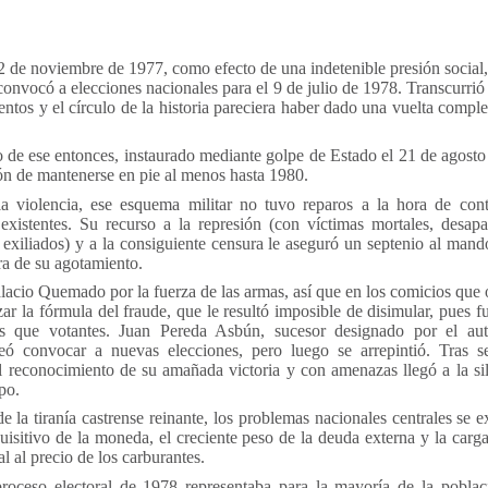
2 de noviembre de 1977, como efecto de una indetenible presión social,
nvocó a elecciones nacionales para el 9 de julio de 1978. Transcurrió
ntos y el círculo de la historia pareciera haber dado una vuelta compl
io de ese entonces, instaurado mediante golpe de Estado el 21 de agost
ón de mantenerse en pie al menos hasta 1980.
a violencia, ese esquema militar no tuvo reparos a la hora de cont
existentes. Su recurso a la represión (con víctimas mortales, desapa
y exiliados) y a la consiguiente censura le aseguró un septenio al mand
ra de su agotamiento.
lacio Quemado por la fuerza de las armas, así que en los comicios que 
zar la fórmula del fraude, que le resultó imposible de disimular, pues 
s que votantes. Juan Pereda Asbún, sucesor designado por el autó
eó convocar a nuevas elecciones, pero luego se arrepintió. Tras s
l reconocimiento de su amañada victoria y con amenazas llegó a la sill
po.
e la tiranía castrense reinante, los problemas nacionales centrales se 
uisitivo de la moneda, el creciente peso de la deuda externa y la carg
l al precio de los carburantes.
proceso electoral de 1978 representaba para la mayoría de la pobla