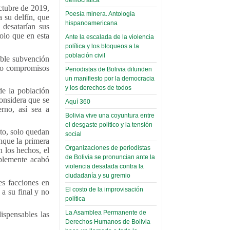
(Miscelánea
octubre de 2019,
palaciega 6)
Poesía minera. Antología
a su delfín, que
hispanoamericana
 desatarían sus
El Infamatorio
olo que en esta
Ante la escalada de la violencia
Domingo, 12 Mayo 2019
política y los bloqueos a la
población civil
Read more...
ible subvención
como compromisos
Periodistas de Bolivia difunden
un manifiesto por la democracia
y los derechos de todos
de la población
onsidera que se
Aquí 360
rno, así sea a
Bolivia vive una coyuntura entre
el desgaste político y la tensión
nto, solo quedan
social
unque la primera
Organizaciones de periodistas
n los hechos, el
de Bolivia se pronuncian ante la
plemente acabó
violencia desatada contra la
ciudadanía y su gremio
es facciones en
El costo de la improvisación
a su final y no
política
La Asamblea Permanente de
ispensables las
Derechos Humanos de Bolivia