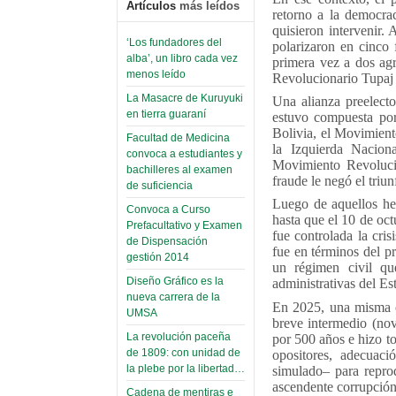
Artículos
más leídos
retorno a la democra
quisieron intervenir.
‘Los fundadores del
polarizaron en cinco 
alba’, un libro cada vez
primera vez a dos ag
menos leído
Revolucionario Tupaj 
La Masacre de Kuruyuki
Una alianza preelect
en tierra guaraní
estuvo compuesta por
Bolivia, el Movimient
Facultad de Medicina
la Izquierda Nacion
convoca a estudiantes y
Movimiento Revolucion
bachilleres al examen
fraude le negó el triun
de suficiencia
Luego de aquellos hec
Convoca a Curso
hasta que el 10 de oc
Prefacultativo y Examen
fue controlada la cri
de Dispensación
fue en términos del pr
gestión 2014
un régimen civil qu
Diseño Gráfico es la
administrativas del Es
nueva carrera de la
En 2025, una misma o
UMSA
breve intermedio (no
La revolución paceña
por 500 años e hizo to
de 1809: con unidad de
opositores, adecuaci
la plebe por la libertad…
simulado– para reprod
ascendente corrupción
Cadena de mentiras e