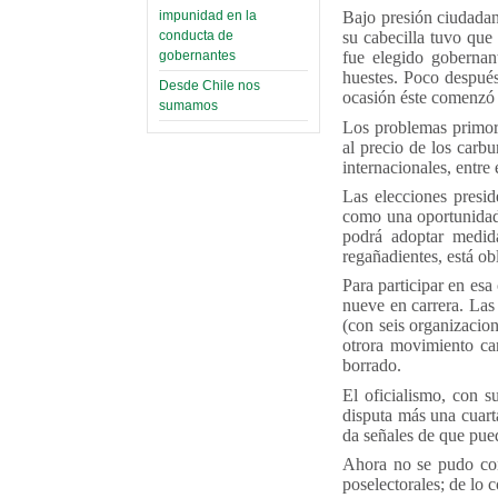
impunidad en la
Bajo presión ciudadan
conducta de
su cabecilla tuvo que
gobernantes
fue elegido gobernan
huestes. Poco después
Desde Chile nos
ocasión éste comenzó 
sumamos
Los problemas primord
al precio de los carb
internacionales, entre 
Las elecciones presid
como una oportunidad 
podrá adoptar medida
regañadientes, está ob
Para participar en esa
nueve en carrera. Las
(con seis organizacion
otrora movimiento ca
borrado.
El oficialismo, con s
disputa más una cuart
da señales de que pue
Ahora no se pudo conc
poselectorales; de lo 