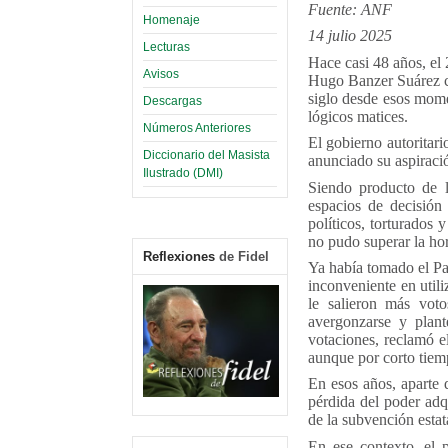
Fuente: ANF
Homenaje
14 julio 2025
Lecturas
Hace casi 48 años, el 
Avisos
Hugo Banzer Suárez co
siglo desde esos mome
Descargas
lógicos matices.
Números Anteriores
El gobierno autoritar
Diccionario del Masista
anunciado su aspiraci
Ilustrado (DMI)
Siendo producto de l
espacios de decisión 
políticos, torturados 
no pudo superar la ho
Reflexiones
de Fidel
Ya había tomado el Pa
inconveniente en utili
le salieron más voto
avergonzarse y plant
votaciones, reclamó e
aunque por corto tiem
En esos años, aparte d
pérdida del poder adq
de la subvención estata
En ese contexto, el 