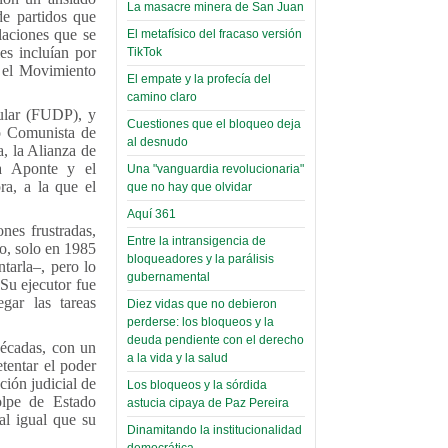
toca y canta con coraje
narco-fotos
La masacre minera de San Juan
de partidos que
Miércoles, 14 Septiembre 2022
(Miscelánea
ulaciones que se
El metafísico del fracaso versión
Palaciega 8)
les incluían por
TikTok
Leer Más...
y el Movimiento
Posesionan a dirigentes de
El empate y la profecía del
El Infamatorio
Asociación de Docentes
camino claro
Miércoles, 19 Junio 2019
Domingo, 14 Agosto 2022
ular (FUDP), y
Cuestiones que el bloqueo deja
do Comunista de
Read more...
al desnudo
Leer Más...
, la Alianza de
Cosmética
ta Aponte y el
Una "vanguardia revolucionaria"
descolonizadora
ra, a la que el
que no hay que olvidar
(Miscelánea
Aquí 361
palaciega 7)
nes frustradas,
Entre la intransigencia de
o, solo en 1985
El Infamatorio
bloqueadores y la parálisis
ntarla–, pero lo
Lunes, 27 Mayo 2019
gubernamental
 Su ejecutor fue
gar las tareas
Diez vidas que no debieron
Read more...
perderse: los bloqueos y la
Creacionismo,
deuda pendiente con el derecho
décadas, con un
filtraciones e
a la vida y la salud
tentar el poder
inicio de la
ción judicial de
Los bloqueos y la sórdida
campaña del
olpe de Estado
astucia cipaya de Paz Pereira
al igual que su
MAS
Dinamitando la institucionalidad
democrática