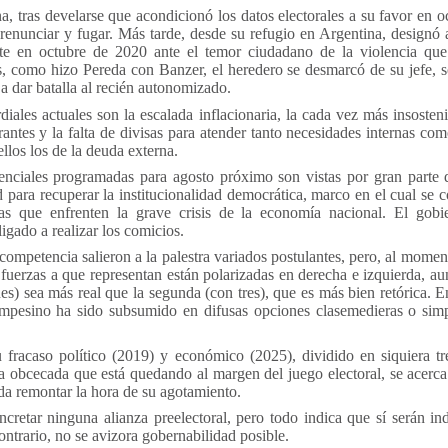
a, tras develarse que acondicionó los datos electorales a su favor en 
 renunciar y fugar. Más tarde, desde su refugio en Argentina, designó 
te en octubre de 2020 ante el temor ciudadano de la violencia que
, como hizo Pereda con Banzer, el heredero se desmarcó de su jefe, s
a dar batalla al recién autonomizado.
iales actuales son la escalada inflacionaria, la cada vez más insosten
urantes y la falta de divisas para atender tanto necesidades internas 
ellos los de la deuda externa.
enciales programadas para agosto próximo son vistas por gran parte 
para recuperar la institucionalidad democrática, marco en el cual se c
s que enfrenten la grave crisis de la economía nacional. El gobie
ligado a realizar los comicios.
 competencia salieron a la palestra variados postulantes, pero, al mome
 fuerzas a que representan están polarizadas en derecha e izquierda, a
es) sea más real que la segunda (con tres), que es más bien retórica. E
mpesino ha sido subsumido en difusas opciones clasemedieras o sim
u fracaso político (2019) y económico (2025), dividido en siquiera tr
a obcecada que está quedando al margen del juego electoral, se acerca 
da remontar la hora de su agotamiento.
retar ninguna alianza preelectoral, pero todo indica que sí serán ind
contrario, no se avizora gobernabilidad posible.