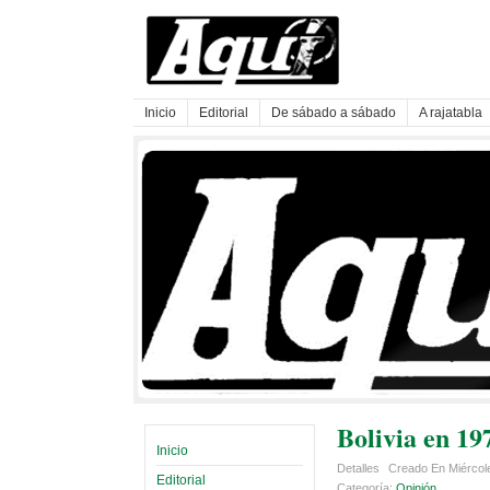
Inicio
Editorial
De sábado a sábado
A rajatabla
Bolivia en 19
Inicio
Detalles
Creado En Miércol
Editorial
Categoría:
Opinión