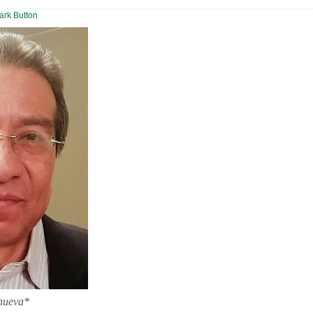
anueva*