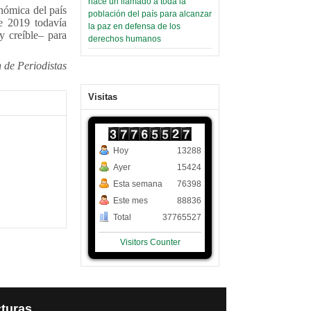
hace un llamado a toda la
onómica del país
población del país para alcanzar
de 2019 todavía
la paz en defensa de los
y creíble– para
derechos humanos
n de Periodistas
Visitas
Hoy
13288
Ayer
15424
Esta semana
76398
Este mes
88836
Total
37765527
Visitors Counter
turas