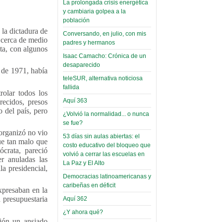
La prolongada crisis energética
Leer Más...
y cambiaria golpea a la
Read more...
Trabajo Social de la UMSA
Infierno Covid
población
volverá a las urnas para elegir a
 la dictadura de
parte VI:
Conversando, en julio, con mis
su directora
 cerca de medio
padres y hermanos
Gabinete de
Sábado, 14 Octubre 2023
eta, con algunos
Áñez se atribuye
Isaac Camacho: Crónica de un
Leer Más...
desaparecido
construcción de
o de 1971, había
Candidatos del MAS se
teleSUR, alternativa noticiosa
hospitales
presentarán en la UMSA
fallida
Jueves, 14 Septiembre 2023
prefabricados en
rolar todos los
Aquí 363
recidos, presos
la que no tuvo
Leer Más...
o del país, pero
¿Volvió la normalidad... o nunca
participación;
Carrera de Geografía realiza
se fue?
Segundo Congreso Nacional
más de 24 horas
organizó no vio
Viernes, 14 Octubre 2022
53 días sin aulas abiertas: el
después rectifica
fue tan malo que
costo educativo del bloqueo que
crata, pareció
parcialmente
Leer Más...
volvió a cerrar las escuelas en
er anuladas las
Docentes y estudiantes de
La Paz y El Alto
a presidencial,
El Infamatorio
Trabajo Social de la UMSA
Democracias latinoamericanas y
Miércoles, 09 Diciembre 2020
elegirán directora
caribeñas en déficit
Viernes, 14 Octubre 2022
expresaban en la
Read more...
a presupuestaria
Aquí 362
Interpretación
Leer Más...
de un álbum de
¿Y ahora qué?
“Tuna Femenina San Andrés”
ción un ansiado