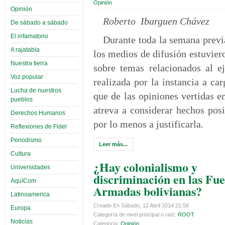
Opinión
Opinión
Roberto Ibarguen Chávez
De sábado a sábado
El infamatorio
Durante toda la semana previa
A rajatabla
los medios de difusión estuvier
Nuestra tierra
sobre temas relacionados al ej
Voz popular
realizada por la instancia a ca
Lucha de nuestros
que de las opiniones vertidas e
pueblos
atreva a considerar hechos posi
Derechos Humanos
por lo menos a justificarla.
Reflexiones de Fidel
Periodismo
Leer más...
Cultura
¿Hay colonialismo y
Universidades
discriminación en las Fu
AquíCom
Armadas bolivianas?
Latinoamerica
Creado En Sábado, 12 Abril 2014 21:56
Europa
Categoría de nivel principal o raíz:
ROOT
Noticias
Categoría:
Opinión