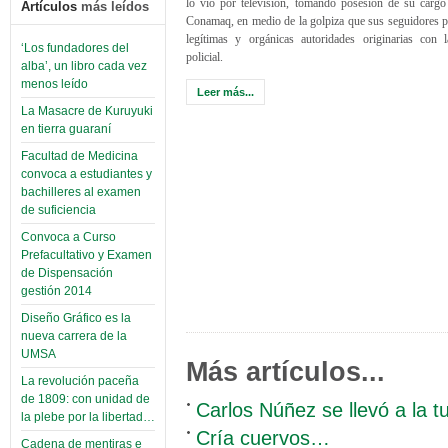
lo vio por televisión, tomando posesión de su cargo
Artículos
más leídos
Conamaq, en medio de la golpiza que sus seguidores p
legítimas y orgánicas autoridades originarias con l
‘Los fundadores del
policial.
alba’, un libro cada vez
menos leído
Leer más...
La Masacre de Kuruyuki
en tierra guaraní
Facultad de Medicina
convoca a estudiantes y
bachilleres al examen
de suficiencia
Convoca a Curso
Prefacultativo y Examen
de Dispensación
gestión 2014
Diseño Gráfico es la
nueva carrera de la
UMSA
Más artículos...
La revolución paceña
de 1809: con unidad de
Carlos Núñez se llevó a la t
la plebe por la libertad…
Cría cuervos…
Cadena de mentiras e