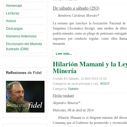
Homenaje
De sábado a sábado (293)
Lecturas
Remberto Cárdenas Morales*
Avisos
La semana que concluye la Asociación Nacional de 
Sargentos (Ascinalss) divulgó, ante medios de difus
Descargas
podría entender como un pliego de peticiones entrega
Números Anteriores
supremos por conducto regular, como ellos llama
demanda:
Diccionario del Masista
Ilustrado (DMI)
Leer más...
Hilarión Mamani y la Le
Minería
Reflexiones
de Fidel
Creado En Sábado, 12 Abril 2014 21:53
Categoría de nivel principal o raíz:
ROOT
Categoría:
Opinión
Flecha yurakaré
Alejandro Almaraz*
Miércoles, 09 de abril de 2014
Hilarión Mamani es el dirigente máximo del directo
Conamaq que el Gobierno ha promovido y reconocido