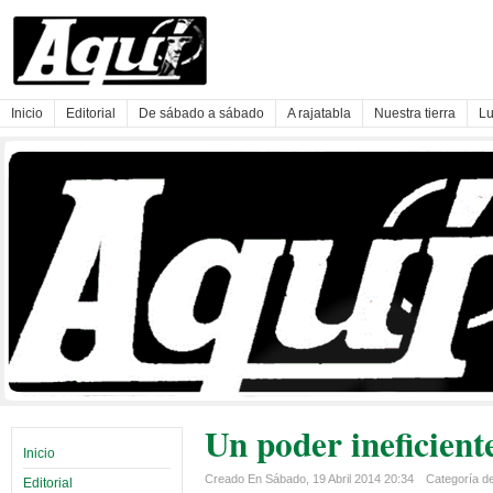
Inicio
Editorial
De sábado a sábado
A rajatabla
Nuestra tierra
Lu
Un poder ineficient
Inicio
Creado En Sábado, 19 Abril 2014 20:34
Categoría de 
Editorial