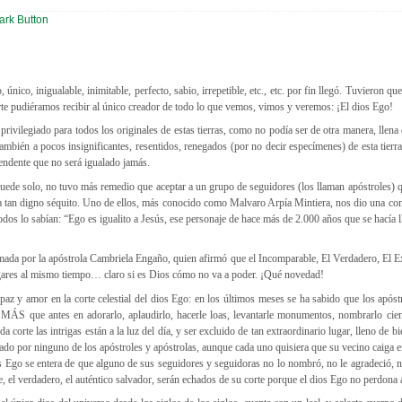
 único, inigualable, inimitable, perfecto, sabio, irrepetible, etc., etc. por fin llegó. Tuvieron q
rte pudiéramos recibir al único creador de todo lo que vemos, vimos y veremos: ¡El dios Ego!
privilegiado para todos los originales de estas tierras, como no podía ser de otra manera, llen
 también a pocos insignificantes, resentidos, renegados (por no decir especímenes) de esta tierr
endente que no será igualado jamás.
puede solo, no tuvo más remedio que aceptar a un grupo de seguidores (los llaman apóstroles) 
 a tan digno séquito. Uno de ellos, más conocido como Malvaro Arpía Mintiera, nos dio una co
todos lo sabían: “Ego es igualito a Jesús, ese personaje de hace más de 2.000 años que se hacía l
mada por la apóstrola Cambriela Engaño, quien afirmó que el Incomparable, El Verdadero, El Ex
ugares al mismo tiempo… claro si es Dios cómo no va a poder. ¡Qué novedad!
az y amor en la corte celestial del dios Ego: en los últimos meses se ha sabido que los apóst
MÁS que antes en adorarlo, aplaudirlo, hacerle loas, levantarle monumentos, nombrarlo cie
corte las intrigas están a la luz del día, y ser excluido de tan extraordinario lugar, lleno de bi
eado por ninguno de los apóstroles y apóstrolas, aunque cada uno quisiera que su vecino caiga
os Ego se entera de que alguno de sus seguidores y seguidoras no lo nombró, no le agradeció, 
le, el verdadero, el auténtico salvador, serán echados de su corte porque el dios Ego no perdona 