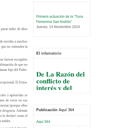
Primera actuación de la “Tuna
Femenina San Andrés”
Jueves, 14 Noviembre 2024
ue pasar miles de años
Leer Más...
Trabajo Social prepara
a de envidia a muchos
encuentro nacional sobre trata y
a que no entienden la
tráfico de personas
El
infamatorio
Sábado, 14 Septiembre 2024
que fueron escogidos
nfirmación de que no
Leer Más...
De La Razón del
lamar hijo del Padre.
Centro de Estudiantes organiza
conflicto de
taller de software estadístico en
la UMSA
cepcional, El Extra-
interés y del
Sábado, 14 Septiembre 2024
razonable arte
roles y apóstrolas se
de tirar la piedra
Leer Más...
ntos de veces en sus
Banco Central otorga
y esconder la
enestar (porque ellos
certificados por apoyo al
Publicación
Aquí 364
mano
 en desgracia. Además
Séptimo Encuentro de
no lo declaró como el
Economistas
El Infamatorio
a naides.
Aquí 364
Sábado, 14 Octubre 2023
Jueves, 10 Diciembre 2020