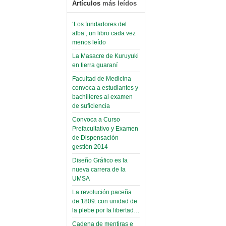
Artículos
más leídos
‘Los fundadores del
alba’, un libro cada vez
menos leído
La Masacre de Kuruyuki
en tierra guaraní
Facultad de Medicina
convoca a estudiantes y
bachilleres al examen
de suficiencia
Convoca a Curso
Prefacultativo y Examen
de Dispensación
gestión 2014
Diseño Gráfico es la
nueva carrera de la
UMSA
La revolución paceña
de 1809: con unidad de
la plebe por la libertad…
Cadena de mentiras e