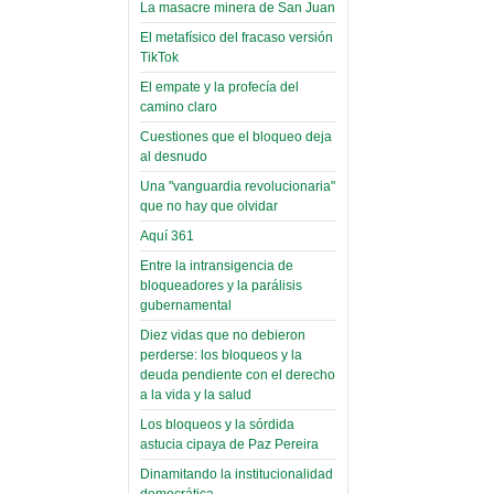
toca y canta con coraje
narco-fotos
La masacre minera de San Juan
Miércoles, 14 Septiembre 2022
(Miscelánea
El metafísico del fracaso versión
Palaciega 8)
TikTok
Leer Más...
Posesionan a dirigentes de
El empate y la profecía del
El Infamatorio
Asociación de Docentes
camino claro
Miércoles, 19 Junio 2019
Domingo, 14 Agosto 2022
Cuestiones que el bloqueo deja
Read more...
al desnudo
Leer Más...
Cosmética
Una "vanguardia revolucionaria"
descolonizadora
que no hay que olvidar
(Miscelánea
Aquí 361
palaciega 7)
Entre la intransigencia de
El Infamatorio
bloqueadores y la parálisis
Lunes, 27 Mayo 2019
gubernamental
Diez vidas que no debieron
Read more...
Creacionismo,
perderse: los bloqueos y la
deuda pendiente con el derecho
filtraciones e
a la vida y la salud
inicio de la
Los bloqueos y la sórdida
campaña del
astucia cipaya de Paz Pereira
MAS
Dinamitando la institucionalidad
democrática