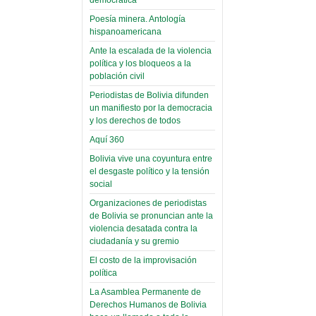
(Miscelánea
palaciega 6)
Poesía minera. Antología
hispanoamericana
El Infamatorio
Domingo, 12 Mayo 2019
Ante la escalada de la violencia
política y los bloqueos a la
Read more...
población civil
Periodistas de Bolivia difunden
un manifiesto por la democracia
y los derechos de todos
Aquí 360
Bolivia vive una coyuntura entre
el desgaste político y la tensión
social
Organizaciones de periodistas
de Bolivia se pronuncian ante la
violencia desatada contra la
ciudadanía y su gremio
El costo de la improvisación
política
La Asamblea Permanente de
Derechos Humanos de Bolivia