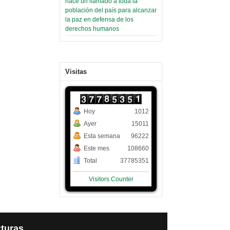
hace un llamado a toda la
población del país para alcanzar
la paz en defensa de los
derechos humanos
Visitas
Hoy
1012
Ayer
15011
Esta semana
96222
Este mes
108660
Total
37785351
Visitors Counter
turas