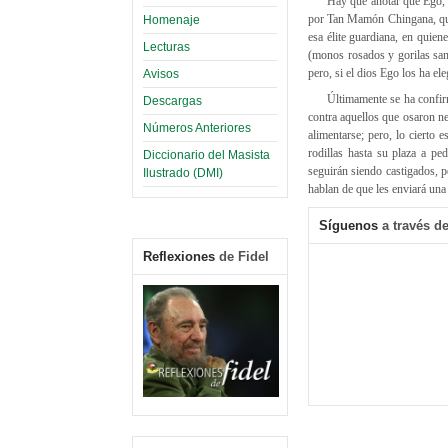
Hay que anotar que Ego, e
por Tan Mamón Chingana, que 
Homenaje
esa élite guardiana, en quien
Lecturas
(monos rosados y gorilas sang
pero, si el dios Ego los ha ele
Avisos
Últimamente se ha confirm
Descargas
contra aquellos que osaron ne
Números Anteriores
alimentarse; pero, lo cierto
rodillas hasta su plaza a pe
Diccionario del Masista
seguirán siendo castigados, p
Ilustrado (DMI)
hablan de que les enviará una 
Síguenos
a través de
Reflexiones
de Fidel