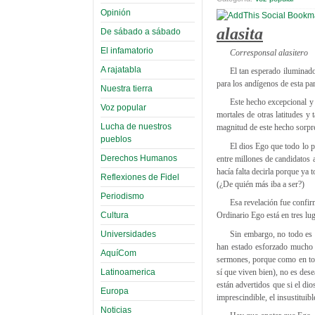
Opinión
alasita
De sábado a sábado
El infamatorio
Corresponsal alasitero
A rajatabla
El tan esperado iluminado,
para los andígenos de esta pa
Nuestra tierra
Este hecho excepcional y 
Voz popular
mortales de otras latitudes y
Lucha de nuestros
magnitud de este hecho sorpr
pueblos
El dios Ego que todo lo 
Derechos Humanos
entre millones de candidatos
hacía falta decirla porque ya 
Reflexiones de Fidel
(¿De quién más iba a ser?)
Periodismo
Esa revelación fue confir
Cultura
Ordinario Ego está en tres l
Sin embargo, no todo es p
Universidades
han estado esforzado mucho 
AquíCom
sermones, porque como en toda 
sí que viven bien), no es des
Latinoamerica
están advertidos que si el di
Europa
imprescindible, el insustituib
Noticias