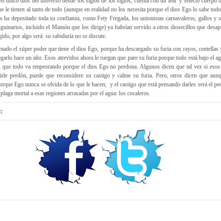
l único dios del universo desde los siglos de los siglos, cuenta con un leal y selecto cuerpo 
le tienen al tanto de todo (aunque en realidad no los necesita porque el dios Ego lo sabe tod
es ha depositado toda su confianza, como Fety Fregada, los unionistas carnavaleros, gallos y 
uinarios, incluido el Mamón que los dirige) ya habrían servido a otros diosecillos que desapa
gido, por algo será: su sabiduría no se discute.
ado el súper poder que tiene el dios Ego, porque ha descargado su furia con rayos, centellas y
garlo hace un año. Esos atrevidos ahora le ruegan que pare su furia porque todo está bajo el 
 es que todo va empeorando porque el dios Ego no perdona. Algunos dicen que tal vez si esos
dirle perdón, puede que reconsidere su castigo y calme su furia. Pero, otros dicen que aun
orque Ego nunca se olvida de lo que le hacen; y el castigo que está pensando darles será el p
plaga mortal a esas regiones arrasadas por el agua: los cocaleros.
: