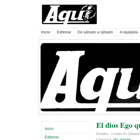
Inicio
Editorial
De sábado a sábado
A rajatabla
El dios Ego 
Inicio
Detalles
Creado En Sábado,
Editorial
Categoría:
Voz popular