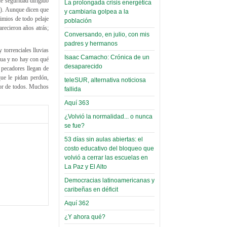
de seguridad dirigido
La prolongada crisis energética
Leer Más...
o). Aunque dicen que
y cambiaria golpea a la
Read more...
Trabajo Social de la UMSA
simios de todo pelaje
Infierno Covid
población
volverá a las urnas para elegir a
recieron años atrás;
parte VI:
Conversando, en julio, con mis
su directora
Gabinete de
padres y hermanos
Sábado, 14 Octubre 2023
 torrenciales lluvias
Áñez se atribuye
Isaac Camacho: Crónica de un
agua y no hay con qué
Leer Más...
desaparecido
construcción de
 pecadores llegan de
Candidatos del MAS se
que le pidan perdón,
hospitales
teleSUR, alternativa noticiosa
presentarán en la UMSA
eor de todos. Muchos
fallida
Jueves, 14 Septiembre 2023
prefabricados en
Aquí 363
la que no tuvo
Leer Más...
participación;
¿Volvió la normalidad... o nunca
Carrera de Geografía realiza
se fue?
Segundo Congreso Nacional
más de 24 horas
Viernes, 14 Octubre 2022
53 días sin aulas abiertas: el
después rectifica
costo educativo del bloqueo que
parcialmente
Leer Más...
volvió a cerrar las escuelas en
Docentes y estudiantes de
La Paz y El Alto
El Infamatorio
Trabajo Social de la UMSA
Miércoles, 09 Diciembre 2020
Democracias latinoamericanas y
elegirán directora
caribeñas en déficit
Viernes, 14 Octubre 2022
Read more...
Aquí 362
Interpretación
Leer Más...
de un álbum de
¿Y ahora qué?
“Tuna Femenina San Andrés”