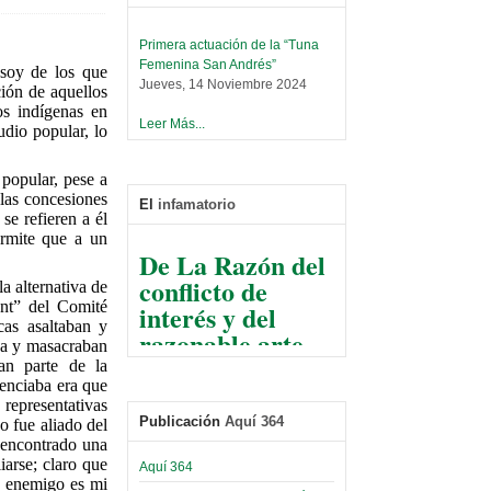
Primera actuación de la “Tuna
Femenina San Andrés”
soy de los que
Jueves, 14 Noviembre 2024
ión de aquellos
os indígenas en
Leer Más...
udio popular, lo
Trabajo Social prepara
encuentro nacional sobre trata y
tráfico de personas
popular, pese a
Sábado, 14 Septiembre 2024
 las concesiones
El
infamatorio
se refieren a él
Leer Más...
ermite que a un
De La Razón del
Centro de Estudiantes organiza
conflicto de
taller de software estadístico en
a alternativa de
la UMSA
interés y del
ent” del Comité
Sábado, 14 Septiembre 2024
as asaltaban y
razonable arte
ja y masacraban
de tirar la piedra
Leer Más...
an parte de la
Banco Central otorga
y esconder la
enciaba era que
certificados por apoyo al
 representativas
mano
Séptimo Encuentro de
Publicación
Aquí 364
o fue aliado del
Economistas
 encontrado una
El Infamatorio
Sábado, 14 Octubre 2023
arse; claro que
Jueves, 10 Diciembre 2020
Aquí 364
i enemigo es mi
Leer Más...