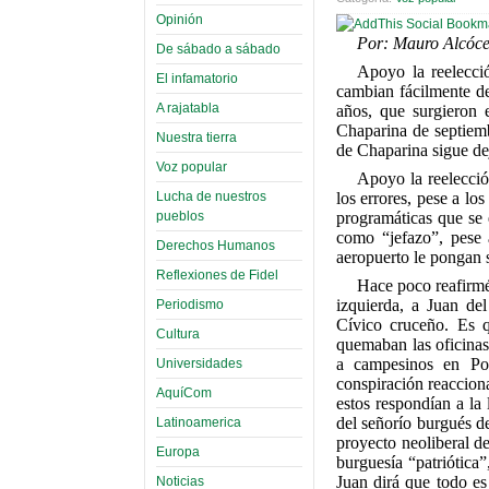
Opinión
Por: Mauro Alcóce
De sábado a sábado
Apoyo la reelecci
El infamatorio
cambian fácilmente de
A rajatabla
años, que surgieron 
Chaparina de septiemb
Nuestra tierra
de Chaparina sigue de
Voz popular
Apoyo la reelecció
Lucha de nuestros
los errores, pese a l
pueblos
programáticas que se e
como “jefazo”, pese 
Derechos Humanos
aeropuerto le pongan
Reflexiones de Fidel
Hace poco reafirmé 
izquierda, a Juan de
Periodismo
Cívico cruceño. Es q
Cultura
quemaban las oficinas
a campesinos en Por
Universidades
conspiración reaccion
AquíCom
estos respondían a la
del señorío burgués d
Latinoamerica
proyecto neoliberal 
Europa
burguesía “patriótica
Juan dirá que todo e
Noticias