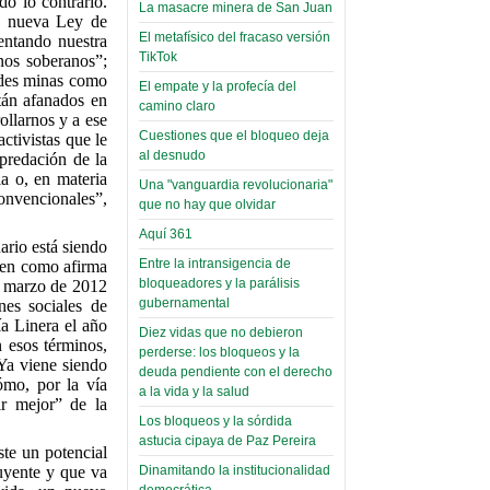
do lo contrario.
Miércoles, 14 Septiembre 2022
La masacre minera de San Juan
(Miscelánea
na nueva Ley de
Palaciega 8)
El metafísico del fracaso versión
entando nuestra
Leer Más...
TikTok
nos soberanos”;
Posesionan a dirigentes de
El Infamatorio
andes minas como
Asociación de Docentes
El empate y la profecía del
Miércoles, 19 Junio 2019
tán afanados en
Domingo, 14 Agosto 2022
camino claro
ollarnos y a ese
Read more...
Cuestiones que el bloqueo deja
activistas que le
Leer Más...
Cosmética
al desnudo
predación de la
descolonizadora
ia o, en materia
Una "vanguardia revolucionaria"
onvencionales”,
(Miscelánea
que no hay que olvidar
palaciega 7)
Aquí 361
ario está siendo
El Infamatorio
Entre la intransigencia de
ien como afirma
Lunes, 27 Mayo 2019
bloqueadores y la parálisis
de marzo de 2012
gubernamental
nes sociales de
Read more...
a Linera el año
Diez vidas que no debieron
Creacionismo,
 esos términos,
perderse: los bloqueos y la
filtraciones e
 Ya viene siendo
deuda pendiente con el derecho
ómo, por la vía
inicio de la
a la vida y la salud
ir mejor” de la
campaña del
Los bloqueos y la sórdida
MAS
astucia cipaya de Paz Pereira
ste un potencial
(Miscelánea
tuyente y que va
Dinamitando la institucionalidad
democrática