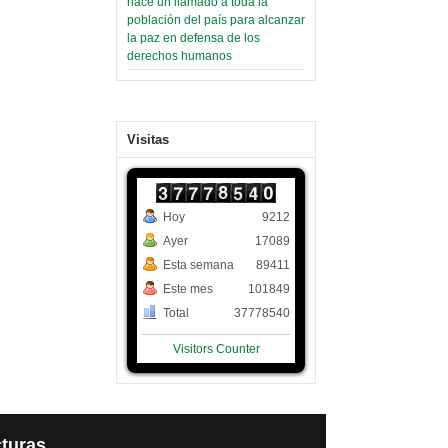
hace un llamado a toda la
población del país para alcanzar
la paz en defensa de los
derechos humanos
Visitas
Hoy
9212
Ayer
17089
Esta semana
89411
Este mes
101849
Total
37778540
Visitors Counter
turas