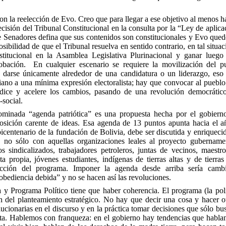
on la reelección de Evo. Creo que para llegar a ese objetivo al menos 
ecisión del Tribunal Constitucional en la consulta por la “Ley de aplic
 Senadores defina que sus contenidos son constitucionales y Evo quede
sibilidad de que el Tribunal resuelva en sentido contrario, en tal situac
titucional en la Asamblea Legislativa Plurinacional y ganar lueg
obación. En cualquier escenario se requiere la movilización del p
darse únicamente alrededor de una candidatura o un liderazgo, eso s
viano a una mínima expresión electoralista; hay que convocar al pueblo
ice y acelere los cambios, pasando de una revolución democrático
social.
ominada “agenda patriótica” es una propuesta hecha por el gobiern
posición carente de ideas. Esa agenda de 13 puntos apunta hacia el 
icentenario de la fundación de Bolivia, debe ser discutida y enriqueci
, no sólo con aquellas organizaciones leales al proyecto gubername
s sindicalizados, trabajadores petroleros, juntas de vecinos, maestro
ta propia, jóvenes estudiantes, indígenas de tierras altas y de tierra
ucción del programa. Imponer la agenda desde arriba sería camb
obediencia debida” y no se hacen así las revoluciones.
ca y Programa Político tiene que haber coherencia. El programa (la pol
n del planteamiento estratégico. No hay que decir una cosa y hacer o
ucionarias en el discurso y en la práctica tomar decisiones que sólo bu
lista. Hablemos con franqueza: en el gobierno hay tendencias que habla