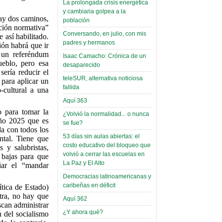
La prolongada crisis energética
Read more...
Trabajo Social de la UMSA
Infierno Covid
y cambiaria golpea a la
hay dos caminos,
volverá a las urnas para elegir a
población
parte VI:
ación normativa”
su directora
Conversando, en julio, con mis
Gabinete de
 así habilitado.
Sábado, 14 Octubre 2023
padres y hermanos
ión habrá que ir
Áñez se atribuye
o un referéndum
Leer Más...
Isaac Camacho: Crónica de un
construcción de
ueblo, pero esa
Candidatos del MAS se
desaparecido
hospitales
ería reducir el
presentarán en la UMSA
teleSUR, alternativa noticiosa
 para aplicar un
Jueves, 14 Septiembre 2023
prefabricados en
fallida
-cultural a una
la que no tuvo
Leer Más...
Aquí 363
participación;
Carrera de Geografía realiza
o para tomar la
¿Volvió la normalidad... o nunca
Segundo Congreso Nacional
más de 24 horas
año 2025 que es
se fue?
Viernes, 14 Octubre 2022
da con todos los
después rectifica
53 días sin aulas abiertas: el
ntal. Tiene que
parcialmente
Leer Más...
costo educativo del bloqueo que
s y salubristas,
Docentes y estudiantes de
volvió a cerrar las escuelas en
s bajas para que
El Infamatorio
Trabajo Social de la UMSA
La Paz y El Alto
iar el “mandar
Miércoles, 09 Diciembre 2020
elegirán directora
Democracias latinoamericanas y
Viernes, 14 Octubre 2022
caribeñas en déficit
Read more...
ítica de Estado)
Interpretación
tra, no hay que
Leer Más...
Aquí 362
de un álbum de
scan administrar
“Tuna Femenina San Andrés”
¿Y ahora qué?
n del socialismo
toca y canta con coraje
narco-fotos