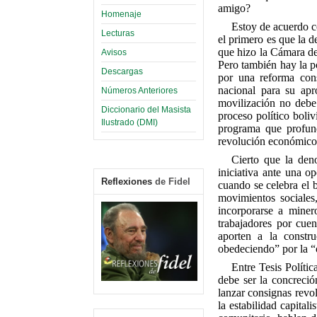
amigo?
Homenaje
Estoy de acuerdo c
Lecturas
el primero es que la d
que hizo la Cámara de
Avisos
Pero también hay la po
Descargas
por una reforma cons
nacional para su apr
Números Anteriores
movilización no debe 
Diccionario del Masista
proceso político boli
Ilustrado (DMI)
programa que profund
revolución económico-
Cierto que la den
iniciativa ante una o
Reflexiones
de Fidel
cuando se celebra el b
movimientos sociales
incorporarse a minero
trabajadores por cuen
aporten a la constr
obedeciendo” por la “
Entre Tesis Políti
debe ser la concreció
lanzar consignas revol
la estabilidad capita