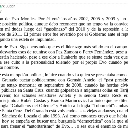
r
ón de Evo Morales. Por él voté los años 2002, 2005 y 2009 y no 
 posición política, aunque debo reconocer que no tengo ya la convicc
en mí dudas luego del “gasolinazo” del 2010 y de la represión a l
re de 2011. El primer error fue revertido por el Gobierno ante el rep
jando una estela de impunidad.
n de Evo. Sigo pensando que es el liderazgo más sólido en el campo 
os desvaríos esos de reunirse con Paz Zamora o Percy Fernández, pese a
stán haciendo, pese a ese olor a llunkerío que se siente cada vez que 
a ese culto a la personalidad tolerado por el propio Evo cuando p
 su nombre.
esta mi opción política, lo hice cuando vi a quien se presentaba como l
l Granado pactar políticamente con Germán Antelo, el “past presid
ue tengo memoria; en septiembre de 2008, cuando las hordas cívic
 públicas en Santa Cruz, cuando golpeaban a migrantes collas en Tari
venir, los actuales senadores Antelo y la señora Centa Reck er
aria junto a Rubén Costas y Branko Marincovic. Lo único que les difer
 logia “Caballeros del Oriente” y Antelo a la logia “Toborochi”: ambas
e Santa Cruz. Del Granado está volviendo a sus viejas andanzas, cuand
de Sánchez de Lozada el año 1993. Así como entonces creyó que había
”, hoy se empeña en buscar una burguesía “democrática” con la que ali
s para frenar el “autoritarismo” de Evo… ¿o sea que el enemigo de m