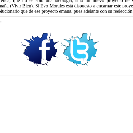
 ética, que no es sólo una ideología, sino un nuevo proyecto de 
maña (Vivir Bien). Si Evo Morales está dispuesto a encarnar este proye
olucionario que de ese proyecto emana, pues adelante con su reelección
: