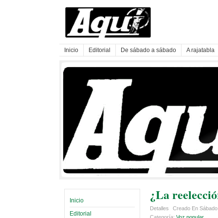
Inicio
Editorial
De sábado a sábado
A rajatabla
¿La reelecci
Inicio
Detalles
Creado En Sábado
Editorial
Categoría:
Voz popular