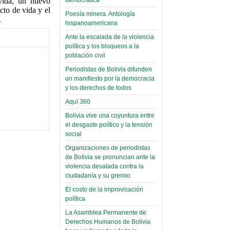
vida, un nuevo
palaciega 6)
cto de vida y el
Poesía minera. Antología
.
El Infamatorio
hispanoamericana
Domingo, 12 Mayo 2019
Ante la escalada de la violencia
política y los bloqueos a la
Read more...
población civil
Periodistas de Bolivia difunden
un manifiesto por la democracia
y los derechos de todos
Aquí 360
Bolivia vive una coyuntura entre
el desgaste político y la tensión
social
Organizaciones de periodistas
de Bolivia se pronuncian ante la
violencia desatada contra la
ciudadanía y su gremio
El costo de la improvisación
política
La Asamblea Permanente de
Derechos Humanos de Bolivia