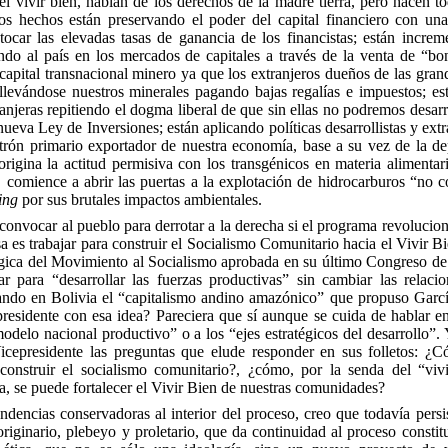
l vivir bien, hablan de los derechos de la madre tierra, pero hacen to
los hechos están preservando el poder del capital financiero con u
car las elevadas tasas de ganancia de los financistas; están increm
ndo al país en los mercados de capitales a través de la venta de “bo
 capital transnacional minero ya que los extranjeros dueños de las gr
llevándose nuestros minerales pagando bajas regalías e impuestos; es
ranjeras repitiendo el dogma liberal de que sin ellas no podremos desarr
ueva Ley de Inversiones; están aplicando
políticas desarrollistas y extr
trón primario exportador de nuestra economía, base a su vez de la de
origina la actitud permisiva con los transgénicos en materia alimentar
comience a abrir las puertas a la explotación de hidrocarburos “no c
ing
por sus brutales impactos ambientales.
nvocar al pueblo para derrotar a la derecha si el programa revolucion
es trabajar para construir el Socialismo Comunitario hacia el Vivir B
ratégica del Movimiento al Socialismo aprobada en su último Congreso 
ar para “desarrollar las fuerzas productivas” sin cambiar las relacio
ando en Bolivia el “capitalismo andino amazónico” que propuso Garcí
residente con esa idea? Pareciera que sí aunque se cuida de hablar en
“modelo nacional productivo” o a los “ejes estratégicos del desarrollo”.
icepresidente las preguntas que elude responder en sus folletos: ¿C
 construir el socialismo comunitario?, ¿cómo, por la senda del “viv
a, se puede fortalecer el Vivir Bien de nuestras comunidades?
ndencias conservadoras al interior del proceso, creo que todavía persi
originario, plebeyo y proletario, que da continuidad al proceso consti