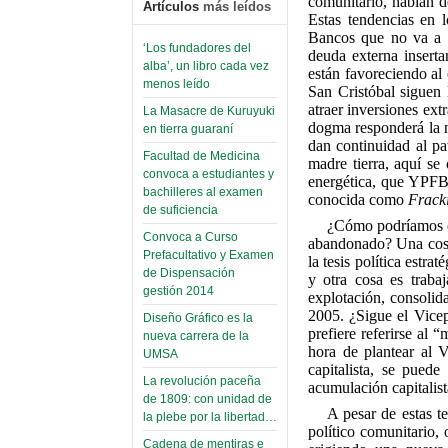
comunitario, hablan de
Artículos
más leídos
Estas tendencias en 
Bancos que no va a to
‘Los fundadores del
deuda externa inserta
alba’, un libro cada vez
están favoreciendo al
menos leído
San Cristóbal siguen 
atraer inversiones ext
La Masacre de Kuruyuki
dogma responderá la n
en tierra guaraní
dan continuidad al pa
Facultad de Medicina
madre tierra, aquí se 
convoca a estudiantes y
energética, que YPFB 
bachilleres al examen
conocida como
Frack
de suficiencia
¿Cómo podríamos co
Convoca a Curso
abandonado? Una cosa 
Prefacultativo y Examen
la tesis política est
de Dispensación
y otra cosa es trabaj
gestión 2014
explotación, consolid
2005. ¿Sigue el Vicep
Diseño Gráfico es la
prefiere referirse al 
nueva carrera de la
hora de plantear al V
UMSA
capitalista, se puede
La revolución paceña
acumulación capitalist
de 1809: con unidad de
A pesar de estas te
la plebe por la libertad…
político comunitario, 
Cadena de mentiras e