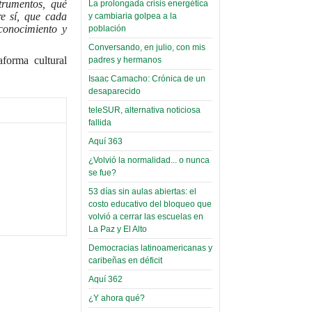
strumentos, qué
La prolongada crisis energética
Leer Más...
re sí, que cada
y cambiaria golpea a la
Read more...
Trabajo Social de la UMSA
Infierno Covid
conocimiento y
población
volverá a las urnas para elegir a
parte VI:
Conversando, en julio, con mis
su directora
aforma cultural
padres y hermanos
Gabinete de
Sábado, 14 Octubre 2023
Áñez se atribuye
Isaac Camacho: Crónica de un
Leer Más...
desaparecido
construcción de
Candidatos del MAS se
teleSUR, alternativa noticiosa
hospitales
presentarán en la UMSA
fallida
Jueves, 14 Septiembre 2023
prefabricados en
Aquí 363
la que no tuvo
Leer Más...
¿Volvió la normalidad... o nunca
participación;
Carrera de Geografía realiza
se fue?
Segundo Congreso Nacional
más de 24 horas
Viernes, 14 Octubre 2022
53 días sin aulas abiertas: el
después rectifica
costo educativo del bloqueo que
parcialmente
Leer Más...
volvió a cerrar las escuelas en
Docentes y estudiantes de
La Paz y El Alto
El Infamatorio
Trabajo Social de la UMSA
Democracias latinoamericanas y
Miércoles, 09 Diciembre 2020
elegirán directora
caribeñas en déficit
Viernes, 14 Octubre 2022
Read more...
Aquí 362
Interpretación
Leer Más...
de un álbum de
¿Y ahora qué?
“Tuna Femenina San Andrés”