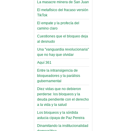
toca y canta con coraje
narco-fotos
La masacre minera de San Juan
Miércoles, 14 Septiembre 2022
(Miscelánea
El metafísico del fracaso versión
Palaciega 8)
TikTok
Leer Más...
Posesionan a dirigentes de
El empate y la profecía del
El Infamatorio
Asociación de Docentes
camino claro
Miércoles, 19 Junio 2019
Domingo, 14 Agosto 2022
Cuestiones que el bloqueo deja
Read more...
al desnudo
Leer Más...
Cosmética
Una "vanguardia revolucionaria"
descolonizadora
que no hay que olvidar
(Miscelánea
Aquí 361
palaciega 7)
Entre la intransigencia de
bloqueadores y la parálisis
El Infamatorio
gubernamental
Lunes, 27 Mayo 2019
Diez vidas que no debieron
Read more...
perderse: los bloqueos y la
Creacionismo,
deuda pendiente con el derecho
filtraciones e
a la vida y la salud
inicio de la
Los bloqueos y la sórdida
campaña del
astucia cipaya de Paz Pereira
MAS
Dinamitando la institucionalidad
democrática