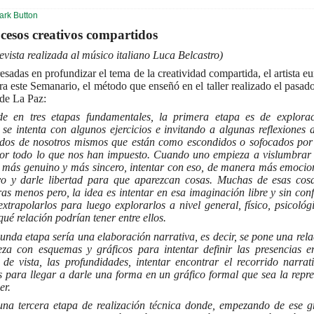
esos creativos compartidos
vista realizada al músico italiano Luca Belcastro)
resadas en profundizar el tema de la creatividad compartida, el artista e
ra este Semanario, el método que enseñó en el taller realizado el pasa
 de La Paz:
e en tres etapas fundamentales, la primera etapa es de explora
, se intenta con algunos ejercicios e invitando a algunas reflexiones 
ados de nosotros mismos que están como escondidos o sofocados por
 por todo lo que nos han impuesto. Cuando uno empieza a vislumbrar 
 más genuino y más sincero, intentar con eso, de manera más emocion
o y darle libertad para que aparezcan cosas. Muchas de esas cos
ras menos pero, la idea es intentar en esa imaginación libre y sin con
xtrapolarlos para luego explorarlos a nivel general, físico, psicológ
qué relación podrían tener entre ellos.
unda etapa sería una elaboración narrativa, es decir, se pone una rela
za con esquemas y gráficos para intentar definir las presencias e
 de vista, las profundidades, intentar encontrar el recorrido narrat
s para llegar a darle una forma en un gráfico formal que sea la repre
er.
na tercera etapa de realización técnica donde, empezando de ese g