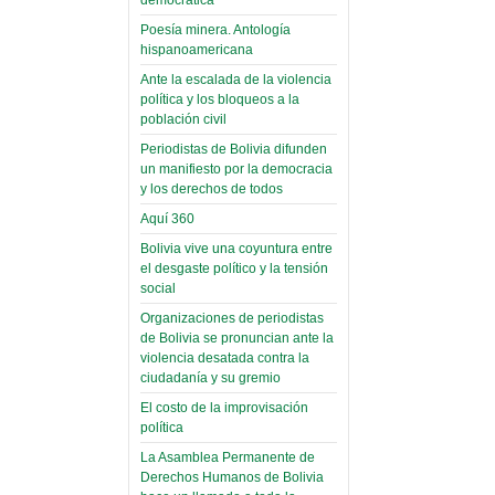
(Miscelánea
palaciega 6)
Poesía minera. Antología
hispanoamericana
El Infamatorio
Ante la escalada de la violencia
Domingo, 12 Mayo 2019
política y los bloqueos a la
población civil
Read more...
Periodistas de Bolivia difunden
un manifiesto por la democracia
y los derechos de todos
Aquí 360
Bolivia vive una coyuntura entre
el desgaste político y la tensión
social
Organizaciones de periodistas
de Bolivia se pronuncian ante la
violencia desatada contra la
ciudadanía y su gremio
El costo de la improvisación
política
La Asamblea Permanente de
Derechos Humanos de Bolivia