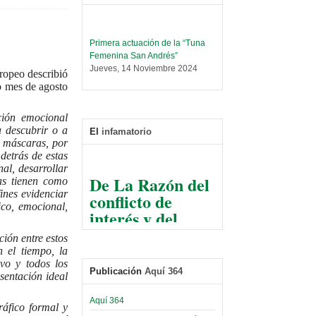
Primera actuación de la “Tuna
Femenina San Andrés”
Jueves, 14 Noviembre 2024
uropeo describió
do mes de agosto
Leer Más...
Trabajo Social prepara
encuentro nacional sobre trata y
ción emocional
tráfico de personas
a descubrir o a
El
infamatorio
Sábado, 14 Septiembre 2024
 máscaras, por
detrás de estas
Leer Más...
al, desarrollar
De La Razón del
Centro de Estudiantes organiza
as tienen como
conflicto de
taller de software estadístico en
fines evidenciar
la UMSA
ico, emocional,
interés y del
Sábado, 14 Septiembre 2024
razonable arte
ción entre estos
de tirar la piedra
Leer Más...
n el tiempo, la
Banco Central otorga
y esconder la
ivo y todos los
certificados por apoyo al
Publicación
Aquí 364
mano
sentación ideal
Séptimo Encuentro de
Economistas
El Infamatorio
Aquí 364
Sábado, 14 Octubre 2023
ráfico formal y
Jueves, 10 Diciembre 2020