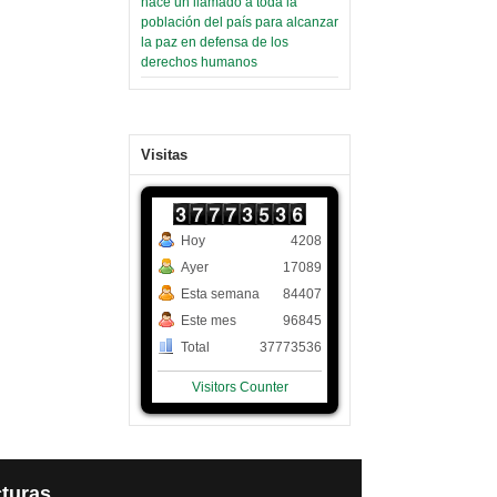
hace un llamado a toda la
población del país para alcanzar
la paz en defensa de los
derechos humanos
Visitas
Hoy
4208
Ayer
17089
Esta semana
84407
Este mes
96845
Total
37773536
Visitors Counter
turas