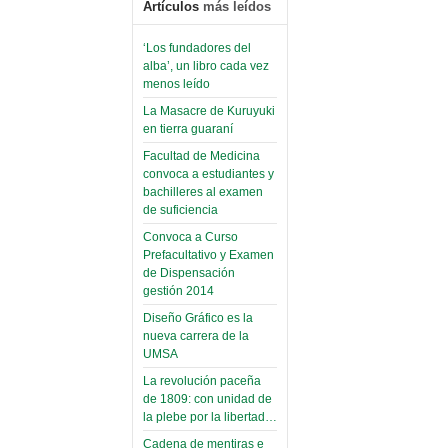
Artículos
más leídos
‘Los fundadores del
alba’, un libro cada vez
menos leído
La Masacre de Kuruyuki
en tierra guaraní
Facultad de Medicina
convoca a estudiantes y
bachilleres al examen
de suficiencia
Convoca a Curso
Prefacultativo y Examen
de Dispensación
gestión 2014
Diseño Gráfico es la
nueva carrera de la
UMSA
La revolución paceña
de 1809: con unidad de
la plebe por la libertad…
Cadena de mentiras e