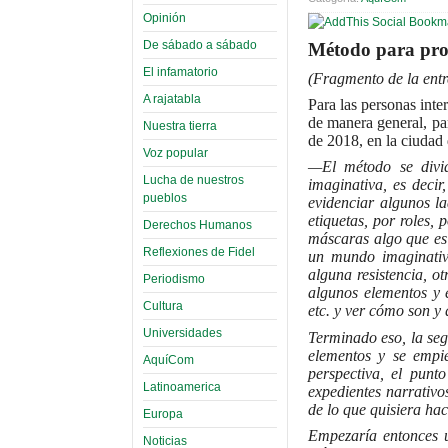
Opinión
De sábado a sábado
Método para proc
El infamatorio
(Fragmento de la entre
A rajatabla
Para las personas inte
de manera general, pa
Nuestra tierra
de 2018, en la ciudad
Voz popular
—El método se divid
Lucha de nuestros
imaginativa, es decir
pueblos
evidenciar algunos l
etiquetas, por roles,
Derechos Humanos
máscaras algo que es
Reflexiones de Fidel
un mundo imaginativ
alguna resistencia, ot
Periodismo
algunos elementos y e
Cultura
etc. y ver cómo son y 
Universidades
Terminado eso, la seg
elementos y se empie
AquíCom
perspectiva, el punto
Latinoamerica
expedientes narrativo
de lo que quisiera hac
Europa
Empezaría entonces u
Noticias