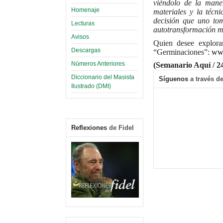
viéndolo de la maner
Homenaje
materiales y la técn
decisión que uno to
Lecturas
autotransformación 
Avisos
Quien desee explorar
Descargas
“Germinaciones”:
www
Números Anteriores
(Semanario Aquí / 2
Diccionario del Masista
Síguenos
a través de
Ilustrado (DMI)
Reflexiones
de Fidel