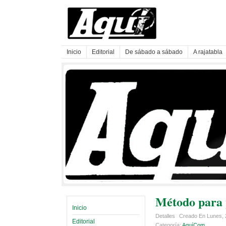
Inicio
Editorial
De sábado a sábado
A rajatabla
Método para 
Inicio
Detalles
Creado En Lunes, 
Editorial
Categoría:
AquíCom