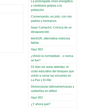
La prolongada crisis energética
Leer Más...
y cambiaria golpea a la
Read more...
Trabajo Social de la UMSA
Infierno Covid
población
volverá a las urnas para elegir a
parte VI:
Conversando, en julio, con mis
su directora
padres y hermanos
Gabinete de
Sábado, 14 Octubre 2023
Áñez se atribuye
Isaac Camacho: Crónica de un
Leer Más...
desaparecido
construcción de
Candidatos del MAS se
teleSUR, alternativa noticiosa
hospitales
presentarán en la UMSA
fallida
Jueves, 14 Septiembre 2023
prefabricados en
Aquí 363
la que no tuvo
Leer Más...
¿Volvió la normalidad... o nunca
participación;
Carrera de Geografía realiza
se fue?
Segundo Congreso Nacional
más de 24 horas
Viernes, 14 Octubre 2022
53 días sin aulas abiertas: el
después rectifica
costo educativo del bloqueo que
parcialmente
Leer Más...
volvió a cerrar las escuelas en
Docentes y estudiantes de
La Paz y El Alto
El Infamatorio
Trabajo Social de la UMSA
Democracias latinoamericanas y
Miércoles, 09 Diciembre 2020
elegirán directora
caribeñas en déficit
Viernes, 14 Octubre 2022
Read more...
Aquí 362
Interpretación
Leer Más...
de un álbum de
¿Y ahora qué?
“Tuna Femenina San Andrés”