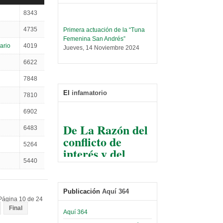
8343
Primera actuación de la “Tuna
4735
Femenina San Andrés”
Jueves, 14 Noviembre 2024
ario
4019
Leer Más...
6622
Trabajo Social prepara
7848
encuentro nacional sobre trata y
tráfico de personas
El
infamatorio
7810
Sábado, 14 Septiembre 2024
6902
Leer Más...
De La Razón del
Centro de Estudiantes organiza
6483
conflicto de
taller de software estadístico en
la UMSA
5264
interés y del
Sábado, 14 Septiembre 2024
razonable arte
5440
de tirar la piedra
Leer Más...
Banco Central otorga
y esconder la
certificados por apoyo al
Publicación
Aquí 364
mano
Séptimo Encuentro de
Página 10 de 24
Economistas
Final
El Infamatorio
Aquí 364
Sábado, 14 Octubre 2023
Jueves, 10 Diciembre 2020