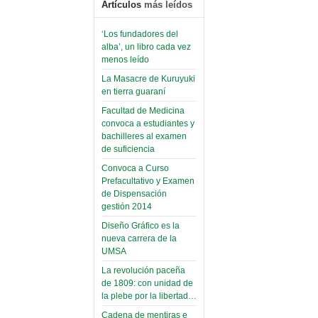
Artículos
más leídos
‘Los fundadores del
alba’, un libro cada vez
menos leído
La Masacre de Kuruyuki
en tierra guaraní
Facultad de Medicina
convoca a estudiantes y
bachilleres al examen
de suficiencia
Convoca a Curso
Prefacultativo y Examen
de Dispensación
gestión 2014
Diseño Gráfico es la
nueva carrera de la
UMSA
La revolución paceña
de 1809: con unidad de
la plebe por la libertad…
Cadena de mentiras e