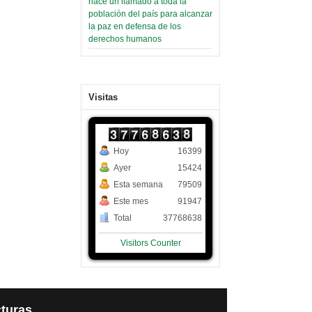
hace un llamado a toda la
población del país para alcanzar
la paz en defensa de los
derechos humanos
Visitas
Hoy
16399
Ayer
15424
Esta semana
79509
Este mes
91947
Total
37768638
Visitors Counter
turas