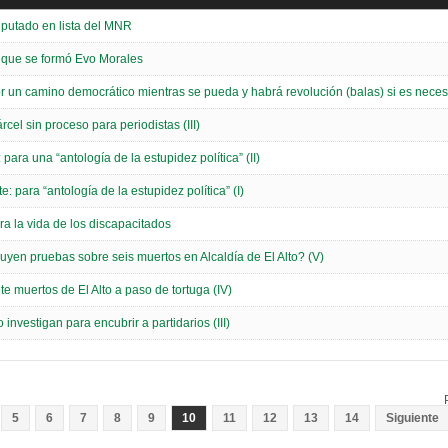
iputado en lista del MNR
s que se formó Evo Morales
r un camino democrático mientras se pueda y habrá revolución (balas) si es neces
cel sin proceso para periodistas (III)
para una “antología de la estupidez política” (II)
: para “antología de la estupidez política” (I)
a la vida de los discapacitados
truyen pruebas sobre seis muertos en Alcaldía de El Alto? (V)
e muertos de El Alto a paso de tortuga (IV)
investigan para encubrir a partidarios (III)
5
6
7
8
9
10
11
12
13
14
Siguiente