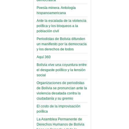
(Miscelánea
palaciega 6)
Poesía minera. Antología
hispanoamericana
El Infamatorio
Ante la escalada de la violencia
Domingo, 12 Mayo 2019
política y los bloqueos a la
población civil
Read more...
Periodistas de Bolivia difunden
un manifiesto por la democracia
y los derechos de todos
Aquí 360
Bolivia vive una coyuntura entre
el desgaste político y la tensión
social
Organizaciones de periodistas
de Bolivia se pronuncian ante la
violencia desatada contra la
ciudadanía y su gremio
El costo de la improvisación
política
La Asamblea Permanente de
Derechos Humanos de Bolivia