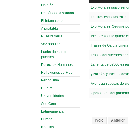
Opinión
Evo Morales quiso ser d
De sábado a sábado
Las tres escuelas en la
El infamatorio
Evo Morales: Seguiré po
A rajatabla
Vicepresidente quiere cár
Nuestra tierra
Voz popular
Frases de García Linera: 
Lucha de nuestros
Frases del Vicepresidente
pueblos
La renta de Bs500 es par
Derechos Humanos
Reflexiones de Fidel
¿Policías y fiscales des
Periodismo
Averiguan causas de siet
Cultura
Operadores del gobierno 
Universidades
AquíCom
Latinoamerica
Europa
Inicio
Anterior
Noticias