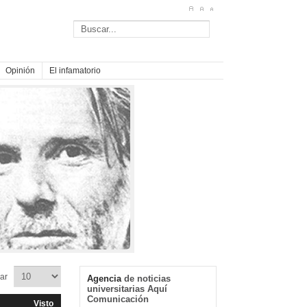
Opinión
El infamatorio
trar
Agencia
de noticias
universitarias Aquí
Comunicación
Visto