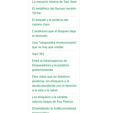
toca y canta con coraje
narco-fotos
La masacre minera de San Juan
Miércoles, 14 Septiembre 2022
(Miscelánea
El metafísico del fracaso versión
Palaciega 8)
TikTok
Leer Más...
Posesionan a dirigentes de
El empate y la profecía del
El Infamatorio
Asociación de Docentes
camino claro
Miércoles, 19 Junio 2019
Domingo, 14 Agosto 2022
Cuestiones que el bloqueo deja
Read more...
al desnudo
Leer Más...
Cosmética
Una "vanguardia revolucionaria"
descolonizadora
que no hay que olvidar
(Miscelánea
Aquí 361
palaciega 7)
Entre la intransigencia de
El Infamatorio
bloqueadores y la parálisis
Lunes, 27 Mayo 2019
gubernamental
Diez vidas que no debieron
Read more...
perderse: los bloqueos y la
Creacionismo,
deuda pendiente con el derecho
filtraciones e
a la vida y la salud
inicio de la
Los bloqueos y la sórdida
campaña del
astucia cipaya de Paz Pereira
MAS
Dinamitando la institucionalidad
democrática