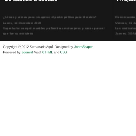
¿Urnas y armas para recuperar el poder político para Morales?
Conversando, 
Lunes, 14 Diciembre 2020
Viernes, 31 J
Superlucho compró muebles y alfombras extranjeros y caros para el
Los sindicato
que fue su ministerio
Jueves, 30 Ab
Viernes, 11 Diciembre 2020
La humillación
Isaac Sandóval Rodríguez, intelectual de los trabajadores bolivianos
Jueves, 15 E
Copyright © 2012 Semanario Aquí. Designed by
JoomShaper
Viernes, 11 Diciembre 2020
Adela Zamudio
Powered by
Joomla!
Valid
XHTML
and
CSS
Medios de difusión, amigos y enemigos de Evo Morales
Domingo, 12 
Viernes, 11 Diciembre 2020
Pliego acusat
En Bolivia, por la alianza obrera-campesina hacen más los trabajadores
Banzer Suáre
del campo que los proletarios
Sábado, 19 Ju
Viernes, 11 Diciembre 2020