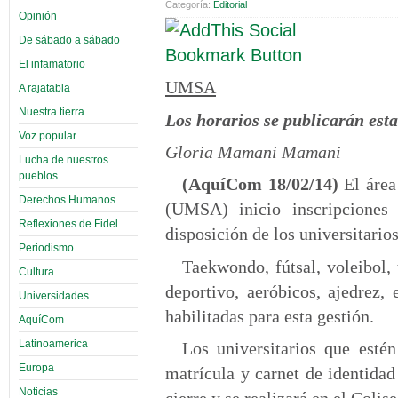
Categoría:
Editorial
Opinión
De sábado a sábado
El infamatorio
UMSA
A rajatabla
Nuestra tierra
Los horarios se publicarán est
Voz popular
Gloria Mamani Mamani
Lucha de nuestros
pueblos
(AquíCom 18/02/14)
El área
Derechos Humanos
(UMSA) inicio inscripciones 
Reflexiones de Fidel
disposición de los universitarios
Periodismo
Taekwondo, fútsal, voleibol, 
Cultura
deportivo, aeróbicos, ajedrez, 
Universidades
habilitadas para esta gestión.
AquíCom
Latinoamerica
Los universitarios que estén
Europa
matrícula y carnet de identidad
Noticias