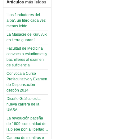
Artículos
más leídos
‘Los fundadores del
alba’, un libro cada vez
menos leído
La Masacre de Kuruyuki
en tierra guaraní
Facultad de Medicina
convoca a estudiantes y
bachilleres al examen
de suficiencia
Convoca a Curso
Prefacultativo y Examen
de Dispensación
gestión 2014
Diseño Gráfico es la
nueva carrera de la
UMSA
La revolución paceña
de 1809: con unidad de
la plebe por la libertad…
Cadena de mentiras e