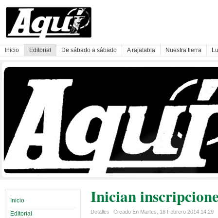
Inicio
Editorial
De sábado a sábado
A rajatabla
Nuestra tierra
Lu
Inician inscripcion
Inicio
Detalles
Creado En Martes, 18 Febrero 2014 14:29
Editorial