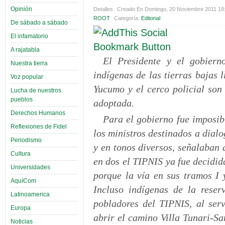
Opinión
Detalles
Creado En Domingo, 20 Noviembre 2011 18
ROOT
Categoría:
Editorial
De sábado a sábado
El infamatorio
A rajatabla
El Presidente y el gobiern
Nuestra tierra
indígenas de las tierras bajas 
Voz popular
Yucumo y el cerco policial son
Lucha de nuestros
pueblos
adoptada.
Derechos Humanos
Para el gobierno fue imposib
Reflexiones de Fidel
los ministros destinados a dialo
Periodismo
y en tonos diversos, señalaban 
Cultura
en dos el TIPNIS ya fue decidi
Universidades
porque la vía en sus tramos I 
AquíCom
Incluso indígenas de la reser
Latinoamerica
pobladores del TIPNIS, al serv
Europa
abrir el camino Villa Tunari-S
Noticias