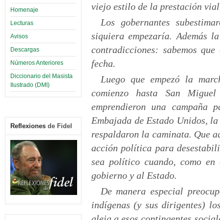
viejo estilo de la prestación vi
Homenaje
Los gobernantes subestima
Lecturas
siquiera empezaría. Además la
Avisos
contradicciones: sabemos que d
Descargas
fecha.
Números Anteriores
Diccionario del Masista
Luego que empezó la marcha
Ilustrado (DMI)
comienzo hasta San Miguel 
emprendieron una campaña pa
Embajada de Estado Unidos, la 
Reflexiones
de Fidel
respaldaron la caminata. Que aq
acción política para desestabi
sea político cuando, como en 
gobierno y al Estado.
De manera especial preocup
indígenas (y sus dirigentes) l
aleja a esos contingentes socia