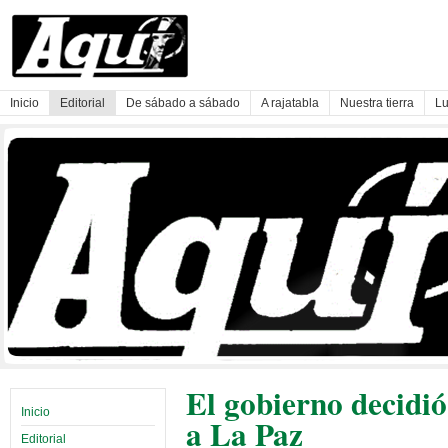
Inicio
Editorial
De sábado a sábado
A rajatabla
Nuestra tierra
Lu
El gobierno decidi
Inicio
a La Paz
Editorial