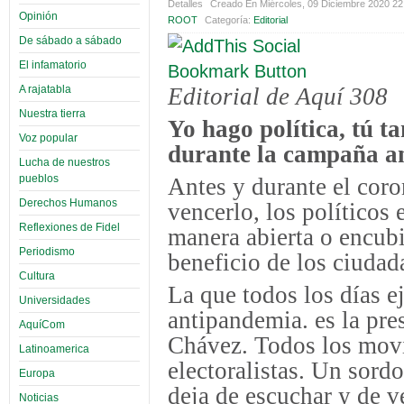
Detalles
Creado En Miércoles, 09 Diciembre 2020 2
Opinión
ROOT
Categoría:
Editorial
De sábado a sábado
El infamatorio
A rajatabla
Editorial de Aquí 308
Nuestra tierra
Yo hago política, tú t
Voz popular
durante la campaña a
Lucha de nuestros
pueblos
Antes y durante el coro
Derechos Humanos
vencerlo, los políticos 
Reflexiones de Fidel
manera abierta o encub
Periodismo
beneficio de los ciudad
Cultura
La que todos los días ej
Universidades
antipandemia. es la pre
AquíCom
Chávez. Todos los movi
Latinoamerica
electoralistas. Un sordo
Europa
deja de escuchar y de v
Noticias