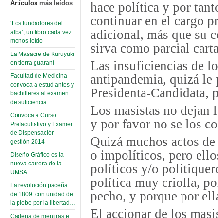
Artículos
más leídos
hace política y por tan
continuar en el cargo p
‘Los fundadores del
adicional, más que su c
alba’, un libro cada vez
menos leído
sirva como parcial cart
La Masacre de Kuruyuki
Las insuficiencias de l
en tierra guaraní
antipandemia, quizá le 
Facultad de Medicina
convoca a estudiantes y
Presidenta-Candidata, p
bachilleres al examen
de suficiencia
Los masistas no dejan l
Convoca a Curso
y por favor no se los 
Prefacultativo y Examen
de Dispensación
Quizá muchos actos de l
gestión 2014
o impolíticos, pero ell
Diseño Gráfico es la
nueva carrera de la
políticos y/o politiquer
UMSA
política muy criolla, p
La revolución paceña
pecho, y porque por ell
de 1809: con unidad de
la plebe por la libertad…
El accionar de los masi
Cadena de mentiras e