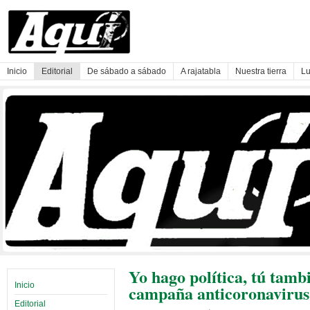
Inicio
Editorial
De sábado a sábado
A rajatabla
Nuestra tierra
Lu
Yo hago política, tú tamb
Inicio
campaña anticoronavirus
Editorial