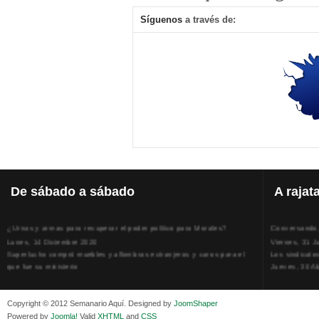
Síguenos
a través de:
De
sábado a sábado
A
rajat
¿Urnas y armas para recuperar el poder político para Morales?
Conversando, 
Lunes, 14 Diciembre 2020
Viernes, 31 J
Superlucho compró muebles y alfombras extranjeros y caros para el
Los sindicato
que fue su ministerio
Jueves, 30 Ab
Viernes, 11 Diciembre 2020
La humillación
Isaac Sandóval Rodríguez, intelectual de los trabajadores bolivianos
Jueves, 15 E
Viernes, 11 Diciembre 2020
Adela Zamudio
Copyright © 2012 Semanario Aquí. Designed by
JoomShaper
Medios de difusión, amigos y enemigos de Evo Morales
Domingo, 12 
Powered by
Joomla!
Valid
XHTML
and
CSS