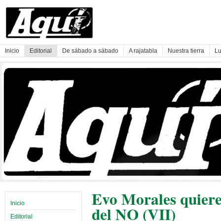
Inicio
Editorial
De sábado a sábado
A rajatabla
Nuestra tierra
Lu
Evo Morales quiere
Inicio
del NO (VII)
Editorial