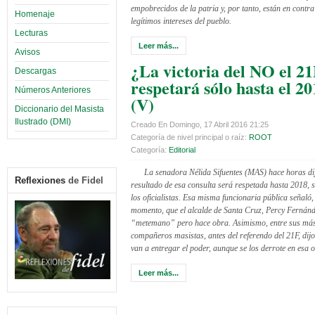
empobrecidos de la patria y, por tanto, están en contra
Homenaje
legítimos intereses del pueblo.
Lecturas
Leer más...
Avisos
¿La victoria del NO el 21
Descargas
respetará sólo hasta el 2
Números Anteriores
(V)
Diccionario del Masista
Ilustrado (DMI)
Creado En Domingo, 17 Abril 2016 21:25
Categoría de nivel principal o raíz:
ROOT
Categoría:
Editorial
La senadora Nélida Sifuentes (MAS) hace horas dij
Reflexiones
de Fidel
resultado de esa consulta será respetada hasta 2018, s
los oficialistas. Esa misma funcionaria pública señaló,
momento, que el alcalde de Santa Cruz, Percy Fernánd
“metemano” pero hace obra. Asimismo, entre sus má
compañeros masistas, antes del referendo del 21F, dijo
van a entregar el poder, aunque se los derrote en esa 
Leer más...