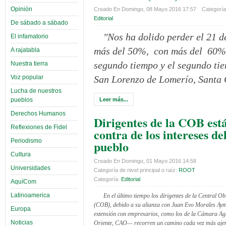
Opinión
Creado En Domingo, 08 Mayo 2016 17:57
Categoría 
Editorial
De sábado a sábado
"Nos ha dolido perder el 21 
El infamatorio
más del 50%, con más del 60% (.
A rajatabla
segundo tiempo y el segundo tie
Nuestra tierra
Voz popular
San Lorenzo de Lomerío, Santa 
Lucha de nuestros
pueblos
Leer más...
Derechos Humanos
Dirigentes de la COB est
Reflexiones de Fidel
contra de los intereses de
Periodismo
pueblo
Cultura
Creado En Domingo, 01 Mayo 2016 14:58
Universidades
Categoría de nivel principal o raíz:
ROOT
Categoría:
Editorial
AquíCom
Latinoamerica
En el último tiempo los dirigentes de la Central O
(COB), debido a su alianza con Juan Evo Morales Ay
Europa
extensión con empresarios, como los de la Cámara Ag
Noticias
Oriente, CAO— recorren un camino cada vez más ajen