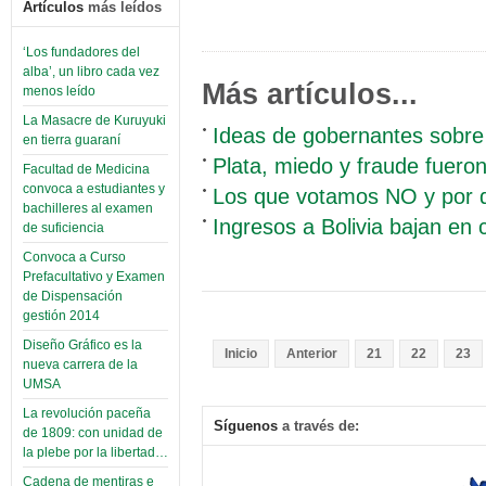
Artículos
más leídos
‘Los fundadores del
alba’, un libro cada vez
Más artículos...
menos leído
La Masacre de Kuruyuki
Ideas de gobernantes sobre 
en tierra guaraní
Plata, miedo y fraude fueron 
Facultad de Medicina
convoca a estudiantes y
Los que votamos NO y por q
bachilleres al examen
Ingresos a Bolivia bajan en
de suficiencia
Convoca a Curso
Prefacultativo y Examen
de Dispensación
gestión 2014
Diseño Gráfico es la
Inicio
Anterior
21
22
23
nueva carrera de la
UMSA
La revolución paceña
Síguenos
a través de:
de 1809: con unidad de
la plebe por la libertad…
Cadena de mentiras e