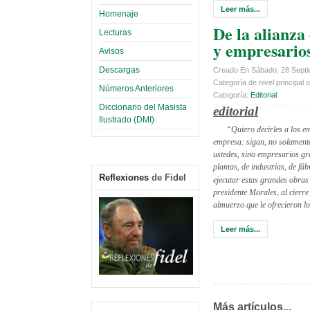
Leer más...
Homenaje
De la alianza
Lecturas
y empresario
Avisos
Descargas
Creado En Sábado, 28 Septi
Categoría de nivel principal o
Números Anteriores
Categoría:
Editorial
Diccionario del Masista
editorial
Ilustrado (DMI)
“Quiero decirles a los e
empresa: sigan, no solamen
ustedes, sino empresarios gr
plantas, de industrias, de fá
Reflexiones
de Fidel
ejecutar estas grandes obras
presidente Morales, al cierre
almuerzo que le ofrecieron l
Leer más...
Más artículos...