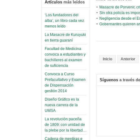
Artículos
más leídos
Masacre de Porvenir, cr
Sin otra policía es imp
‘Los fundadores del
Negligencia desde el E
alba’, un libro cada vez
Gobernantes quieren arr
menos leído
La Masacre de Kuruyuki
en tierra guaraní
Facultad de Medicina
convoca a estudiantes y
Inicio
Anterior
bachilleres al examen
de suficiencia
Convoca a Curso
Síguenos
a través de
Prefacultativo y Examen
de Dispensación
gestión 2014
Diseño Gráfico es la
nueva carrera de la
UMSA
La revolución paceña
de 1809: con unidad de
la plebe por la libertad…
Cadena de mentiras e