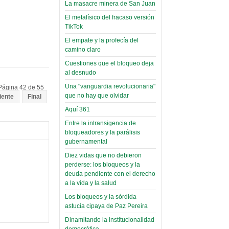
toca y canta con coraje
narco-fotos
La masacre minera de San Juan
Miércoles, 14 Septiembre 2022
(Miscelánea
El metafísico del fracaso versión
Palaciega 8)
TikTok
Leer Más...
Posesionan a dirigentes de
El empate y la profecía del
El Infamatorio
Asociación de Docentes
camino claro
Miércoles, 19 Junio 2019
Domingo, 14 Agosto 2022
Cuestiones que el bloqueo deja
Read more...
al desnudo
Leer Más...
Cosmética
Una "vanguardia revolucionaria"
Página 42 de 55
descolonizadora
que no hay que olvidar
iente
Final
(Miscelánea
Aquí 361
palaciega 7)
Entre la intransigencia de
bloqueadores y la parálisis
El Infamatorio
gubernamental
Lunes, 27 Mayo 2019
Diez vidas que no debieron
Read more...
perderse: los bloqueos y la
Creacionismo,
deuda pendiente con el derecho
filtraciones e
a la vida y la salud
inicio de la
Los bloqueos y la sórdida
campaña del
astucia cipaya de Paz Pereira
MAS
Dinamitando la institucionalidad
democrática