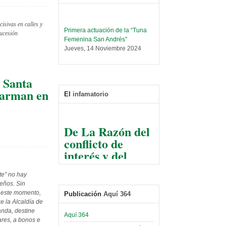
isivas en calles y
Primera actuación de la “Tuna
sucesión
Femenina San Andrés”
Jueves, 14 Noviembre 2024
Leer Más...
Trabajo Social prepara
 Santa
encuentro nacional sobre trata y
 arman en
tráfico de personas
El
infamatorio
Sábado, 14 Septiembre 2024
Leer Más...
De La Razón del
Centro de Estudiantes organiza
conflicto de
taller de software estadístico en
la UMSA
interés y del
Sábado, 14 Septiembre 2024
razonable arte
de tirar la piedra
Leer Más...
te” no hay
Banco Central otorga
y esconder la
ceños. Sin
certificados por apoyo al
 este momento,
Publicación
Aquí 364
mano
Séptimo Encuentro de
e la Alcaldía de
Economistas
anda, destine
El Infamatorio
Aquí 364
Sábado, 14 Octubre 2023
ares, a bonos e
Jueves, 10 Diciembre 2020