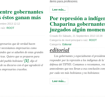
ítems para profesores.
 entre gobernantes
Leer más...
s éstos ganan más
Por represión a indíge
Chaparina gobernantes
embre 2013 12:12
juzgados algún momen
 raíz:
ROOT
Creado En Sábado, 21 Septiembre 2013 10:28
Categoría de nivel principal o raíz:
ROOT
mpresarios que de verdad hacen
Categoría:
Editorial
te necesitamos empresarios como
editorial
andes que se adueñen de estas grandes
Los gobernantes y especialmente el presiden
bricas. Quiero que se preparen para
responder por la represión a los indígenas de la
[1]
 del pueblo boliviano”
, dijo el
defensa del TIPNIS. Contamos o recontamos, re
 de su discurso con el que agradeció el
antecedentes que nos llevan a esa conclusión co
os empresarios cruceños.
por cada vez más bolivianos y no bolivianos:
Leer más...