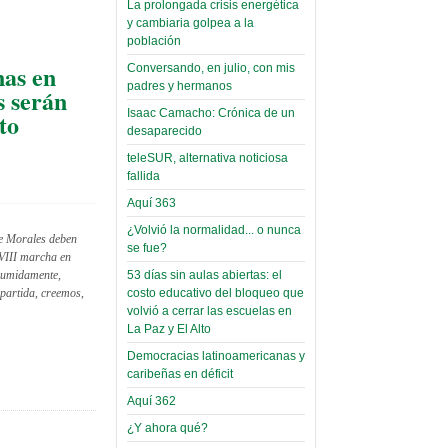
La prolongada crisis energética
Leer Más...
y cambiaria golpea a la
Read more...
Trabajo Social de la UMSA
Infierno Covid
población
volverá a las urnas para elegir a
parte VI:
nas en
Conversando, en julio, con mis
su directora
padres y hermanos
Gabinete de
 serán
Sábado, 14 Octubre 2023
Áñez se atribuye
Isaac Camacho: Crónica de un
to
Leer Más...
desaparecido
construcción de
Candidatos del MAS se
teleSUR, alternativa noticiosa
hospitales
presentarán en la UMSA
fallida
Jueves, 14 Septiembre 2023
prefabricados en
Aquí 363
la que no tuvo
Leer Más...
¿Volvió la normalidad... o nunca
participación;
Carrera de Geografía realiza
te Morales deben
se fue?
Segundo Congreso Nacional
más de 24 horas
 VIII marcha en
Viernes, 14 Octubre 2022
sumidamente,
53 días sin aulas abiertas: el
después rectifica
mpartida, creemos,
costo educativo del bloqueo que
parcialmente
Leer Más...
volvió a cerrar las escuelas en
Docentes y estudiantes de
La Paz y El Alto
El Infamatorio
Trabajo Social de la UMSA
Democracias latinoamericanas y
Miércoles, 09 Diciembre 2020
elegirán directora
caribeñas en déficit
Viernes, 14 Octubre 2022
Read more...
Aquí 362
Interpretación
Leer Más...
de un álbum de
¿Y ahora qué?
“Tuna Femenina San Andrés”