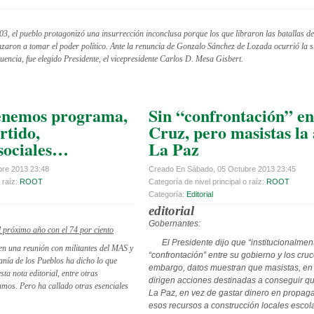
03, el pueblo protagonizó una insurrección inconclusa porque los que libraron las batallas dec
nzaron a tomar el poder político. Ante la renuncia de Gonzalo Sánchez de Lozada ocurrió la 
uencia, fue elegido Presidente, el vicepresidente Carlos D. Mesa Gisbert.
tenemos programa,
Sin “confrontación” en
rtido,
Cruz, pero masistas la
sociales…
La Paz
re 2013 23:48
Creado En Sábado, 05 Octubre 2013 23:45
 raíz:
ROOT
Categoría de nivel principal o raíz:
ROOT
Categoría:
Editorial
editorial
Gobernantes:
l próximo año con el 74 por ciento
El Presidente dijo que “institucionalmen
 en una reunión con militantes del MAS y
“confrontación” entre su gobierno y los cru
anía de los Pueblos ha dicho lo que
embargo, datos muestran que masistas, en
sta nota editorial, entre otras
dirigen acciones destinadas a conseguir qu
mos. Pero ha callado otras esenciales
La Paz, en vez de gastar dinero en propag
esos recursos a construcción locales escol