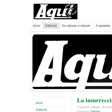
Inicio
Editorial
De sábado a sábado
A rajatabla
La insurrecci
Inicio
Creado En Sábado, 19 Octu
Editorial
Categoría:
Editorial