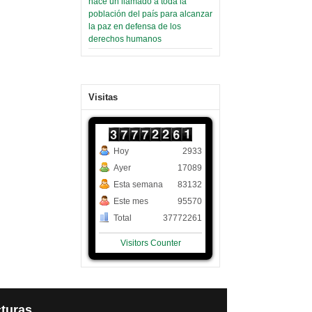
hace un llamado a toda la
población del país para alcanzar
la paz en defensa de los
derechos humanos
Visitas
Hoy
2933
Ayer
17089
Esta semana
83132
Este mes
95570
Total
37772261
Visitors Counter
turas