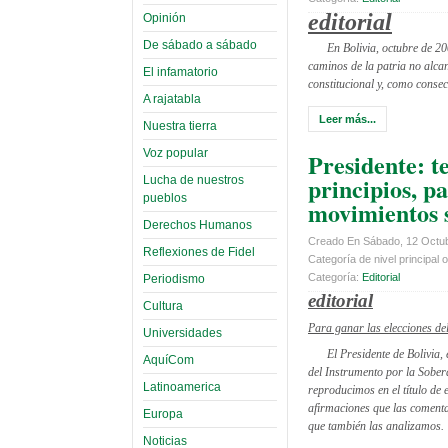
editorial
Opinión
De sábado a sábado
En Bolivia, octubre de 20
caminos de la patria no alca
El infamatorio
constitucional y, como consec
A rajatabla
Leer más...
Nuestra tierra
Voz popular
Presidente: 
principios, pa
Lucha de nuestros
pueblos
movimientos 
Derechos Humanos
Creado En Sábado, 12 Octub
Reflexiones de Fidel
Categoría de nivel principal o
Categoría:
Editorial
Periodismo
editorial
Cultura
Para ganar las elecciones de
Universidades
El Presidente de Bolivia,
AquíCom
del Instrumento por la Sober
Latinoamerica
reproducimos en el título de e
afirmaciones que las comenta
Europa
que también las analizamos.
Noticias