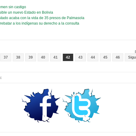
imen sin castigo
osible un nuevo Estado en Bolivia
stado acaba con la vida de 35 presos de Palmasola
ebatar a los indígenas su derecho a la consulta
37
38
39
40
41
42
43
44
45
46
Sigu
: