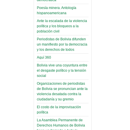
(Miscelánea
palaciega 6)
Poesía minera. Antología
hispanoamericana
El Infamatorio
Ante la escalada de la violencia
Domingo, 12 Mayo 2019
política y los bloqueos a la
población civil
Read more...
Periodistas de Bolivia difunden
un manifiesto por la democracia
y los derechos de todos
Aquí 360
Bolivia vive una coyuntura entre
el desgaste político y la tensión
social
Organizaciones de periodistas
de Bolivia se pronuncian ante la
violencia desatada contra la
ciudadanía y su gremio
El costo de la improvisación
política
La Asamblea Permanente de
Derechos Humanos de Bolivia