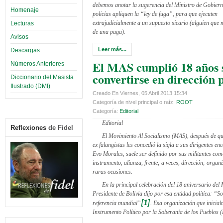
debemos anotar la sugerencia del Ministro de Gobier
Homenaje
policías apliquen la “ley de fuga”, para que ejecuten
extrajudicialmente a un supuesto sicario (alguien que
Lecturas
de una paga).
Avisos
Leer más...
Descargas
El MAS cumplió 18 años 
Números Anteriores
convertirse en dirección p
Diccionario del Masista
Ilustrado (DMI)
Creado En Viernes, 05 Abril 2013 15:34
Categoría de nivel principal o raíz:
ROOT
Categoría:
Editorial
Editorial
Reflexiones
de Fidel
El Movimiento Al Socialismo (MAS), después de q
ex falangistas les concedió la sigla a sus dirigentes e
Evo Morales, suele ser definido por sus militantes co
instrumento, alianza, frente; a veces, dirección; organ
raras ocasiones.
En la principal celebración del 18 aniversario del 
Presidente de Bolivia dijo por esa entidad política: “
[1]
referencia mundial”
. Esa organización que inicial
Instrumento Político por la Soberanía de los Pueblos (