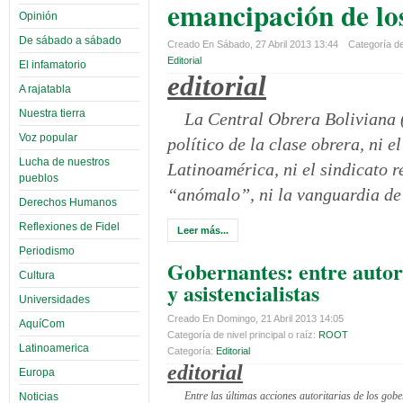
emancipación de lo
Opinión
De sábado a sábado
Creado En Sábado, 27 Abril 2013 13:44
Categoría de 
Editorial
El infamatorio
editorial
A rajatabla
Nuestra tierra
La Central Obrera Boliviana 
Voz popular
político de la clase obrera, ni 
Lucha de nuestros
Latinoamérica, ni el sindicato re
pueblos
“anómalo”, ni la vanguardia de 
Derechos Humanos
Reflexiones de Fidel
Leer más...
Periodismo
Gobernantes: entre autor
Cultura
y asistencialistas
Universidades
Creado En Domingo, 21 Abril 2013 14:05
AquíCom
Categoría de nivel principal o raíz:
ROOT
Latinoamerica
Categoría:
Editorial
editorial
Europa
Entre las últimas acciones autoritarias de los gob
Noticias