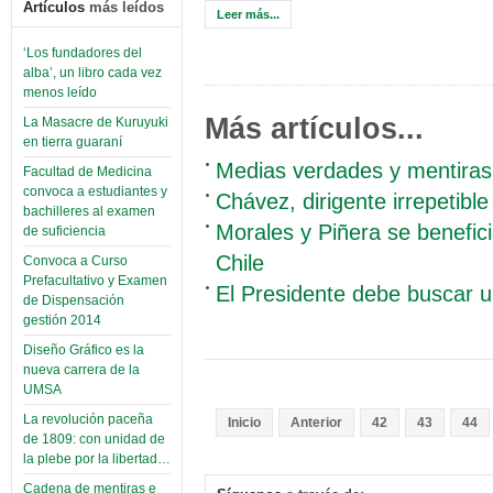
Artículos
más leídos
Leer más...
‘Los fundadores del
alba’, un libro cada vez
menos leído
Más artículos...
La Masacre de Kuruyuki
en tierra guaraní
Medias verdades y mentiras
Facultad de Medicina
convoca a estudiantes y
Chávez, dirigente irrepetibl
bachilleres al examen
Morales y Piñera se benefic
de suficiencia
Chile
Convoca a Curso
Prefacultativo y Examen
El Presidente debe buscar un
de Dispensación
gestión 2014
Diseño Gráfico es la
nueva carrera de la
UMSA
La revolución paceña
Inicio
Anterior
42
43
44
de 1809: con unidad de
la plebe por la libertad…
Cadena de mentiras e