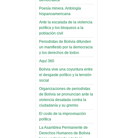
(Miscelánea
palaciega 6)
Poesía minera. Antología
hispanoamericana
El Infamatorio
Domingo, 12 Mayo 2019
Ante la escalada de la violencia
política y los bloqueos a la
Read more...
población civil
Periodistas de Bolivia difunden
un manifiesto por la democracia
y los derechos de todos
Aquí 360
Bolivia vive una coyuntura entre
el desgaste político y la tensión
social
Organizaciones de periodistas
de Bolivia se pronuncian ante la
violencia desatada contra la
ciudadanía y su gremio
El costo de la improvisación
política
La Asamblea Permanente de
Derechos Humanos de Bolivia