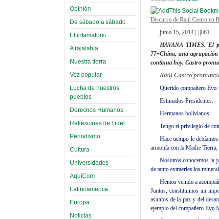
Opinión
Discurso de Raúl Castro en B
De sábado a sábado
junio 15, 2014 | | |
061
El infamatorio
HAVANA TIMES. El pres
A rajatabla
77+China, una agrupación qu
Nuestra tierra
continua hoy, Castro pronu
Voz popular
Raúl Castro pronuncia
Lucha de nuestros
Querido compañero Evo:
pueblos
Estimados Presidentes:
Derechos Humanos
Hermanos bolivianos:
Reflexiones de Fidel
Tengo el privilegio de co
Periodismo
Hace tiempo le debíamos e
armonía con la Madre Tierra,
Cultura
Nosotros conocemos la jus
Universidades
de tanto extraerles los minera
AquíCom
Hemos venido a acompaña
Latinoamerica
Juntos, constituimos un impo
asuntos de la paz y del desar
Europa
ejemplo del compañero Evo M
Noticias