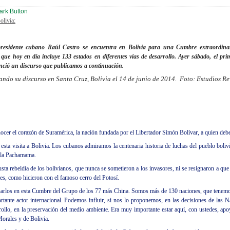
olivia:
idente cubano Raúl Castro se encuentra en Bolivia para una Cumbre extraordinar
e hoy en día incluye 133 estados en diferentes vías de desarrollo. Ayer sábado, el prim
nció un discurso que publicamos a continuación.
ndo su discurso en Santa Cruz, Bolivia el 14 de junio de 2014. Foto: Estudios R
nocer el corazón de Suramérica, la nación fundada por el Libertador Simón Bolívar, a quien de
sta visita a Bolivia. Los cubanos admiramos la centenaria historia de luchas del pueblo bolivi
 la Pachamama.
ta rebeldía de los bolivianos, que nunca se sometieron a los invasores, ni se resignaron a qu
les, como hicieron con el famoso cerro del Potosí.
rlos en esta Cumbre del Grupo de los 77 más China. Somos más de 130 naciones, que tenem
rtante actor internacional. Podemos influir, si nos lo proponemos, en las decisiones de las 
rollo, en la preservación del medio ambiente. Era muy importante estar aquí, con ustedes, apo
orales y de Bolivia.