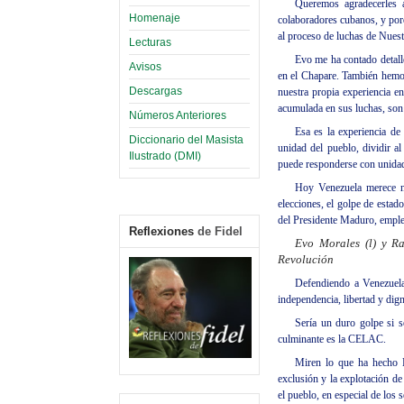
Queremos agradecerles a
Homenaje
colaboradores cubanos, y porq
al proceso de luchas de Nuest
Lecturas
Evo me ha contado detalle
Avisos
en el Chapare. También hemos
Descargas
nuestra propia experiencia e
acumulada en sus luchas, son 
Números Anteriores
Esa es la experiencia de
Diccionario del Masista
unidad del pueblo, dividir a
Ilustrado (DMI)
puede responderse con unidad
Hoy Venezuela merece nu
elecciones, el golpe de estad
del Presidente Maduro, empl
Reflexiones
de Fidel
Evo Morales (l) y R
Revolución
Defendiendo a Venezuela
independencia, libertad y dig
Sería un duro golpe si s
culminante es la CELAC.
Miren lo que ha hecho B
exclusión y la explotación de
el pueblo, en especial de los 