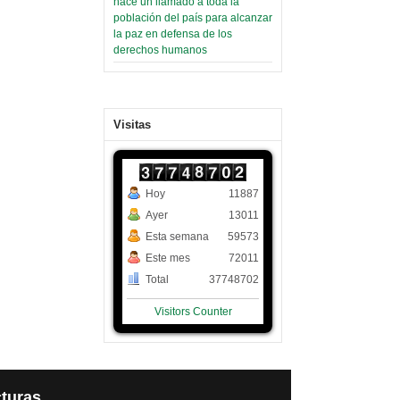
hace un llamado a toda la
población del país para alcanzar
la paz en defensa de los
derechos humanos
Visitas
Hoy
11887
Ayer
13011
Esta semana
59573
Este mes
72011
Total
37748702
Visitors Counter
turas