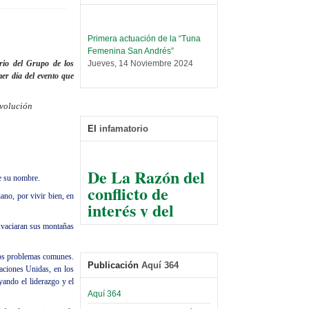
Primera actuación de la “Tuna
Femenina San Andrés”
Jueves, 14 Noviembre 2024
io del Grupo de los
er día del evento que
Leer Más...
Trabajo Social prepara
evolución
encuentro nacional sobre trata y
tráfico de personas
El
infamatorio
Sábado, 14 Septiembre 2024
Leer Más...
De La Razón del
Centro de Estudiantes organiza
be su nombre.
conflicto de
taller de software estadístico en
la UMSA
ano, por vivir bien, en
interés y del
Sábado, 14 Septiembre 2024
razonable arte
e vaciaran sus montañas
de tirar la piedra
Leer Más...
Banco Central otorga
y esconder la
os problemas comunes.
certificados por apoyo al
mano
Publicación
Aquí 364
Naciones Unidas, en los
Séptimo Encuentro de
yando el liderazgo y el
Economistas
El Infamatorio
Aquí 364
Sábado, 14 Octubre 2023
Jueves, 10 Diciembre 2020