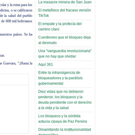
narco-fotos
La masacre minera de San Juan
olar y la renta para los
Miércoles, 14 Septiembre 2022
(Miscelánea
icina, o se calificaron
El metafísico del fracaso versión
Palaciega 8)
 de la salud del pueblo
TikTok
Leer Más...
 de 600 mil bolivianos
Posesionan a dirigentes de
El empate y la profecía del
El Infamatorio
Asociación de Docentes
camino claro
Miércoles, 19 Junio 2019
Domingo, 14 Agosto 2022
 nuestros países. Se ha
Cuestiones que el bloqueo deja
Read more...
al desnudo
Leer Más...
Cosmética
Una "vanguardia revolucionaria"
descolonizadora
nas.
que no hay que olvidar
(Miscelánea
e Guevara, “¡Hasta la
Aquí 361
palaciega 7)
Entre la intransigencia de
El Infamatorio
bloqueadores y la parálisis
Lunes, 27 Mayo 2019
gubernamental
Diez vidas que no debieron
Read more...
Creacionismo,
perderse: los bloqueos y la
deuda pendiente con el derecho
filtraciones e
a la vida y la salud
inicio de la
Los bloqueos y la sórdida
campaña del
astucia cipaya de Paz Pereira
MAS
Dinamitando la institucionalidad
democrática