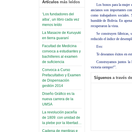
Artículos
más leídos
Los bonos para la mujer em
ancianos son importantes con
‘Los fundadores del
como trabajadores sociales. 
alba’, un libro cada vez
humilde de Bolivia. En apena
menos leído
recuperaron la vista.
La Masacre de Kuruyuki
Se construyen fábricas, s
en tierra guaraní
reducido el índice de desemp
Facultad de Medicina
Evo:
convoca a estudiantes y
Te deseamos éxitos en es
bachilleres al examen
Construyamos juntos la 
de suficiencia
victoria siempre!”.
Convoca a Curso
Prefacultativo y Examen
Síguenos
a través de
de Dispensación
gestión 2014
Diseño Gráfico es la
nueva carrera de la
UMSA
La revolución paceña
de 1809: con unidad de
la plebe por la libertad…
Cadena de mentiras e