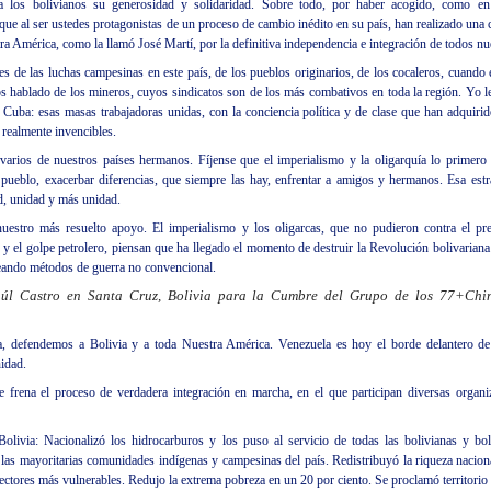
 los bolivianos su generosidad y solidaridad. Sobre todo, por haber acogido, como en 
ue al ser ustedes protagonistas de un proceso de cambio inédito en su país, han realizado una 
ra América, como la llamó José Martí, por la definitiva independencia e integración de todos nu
s de las luchas campesinas en este país, de los pueblos originarios, de los cocaleros, cuando él
 hablado de los mineros, cuyos sindicatos son de los más combativos en toda la región. Yo l
n Cuba: esas masas trabajadoras unidas, con la conciencia política y de clase que han adquiri
realmente invencibles.
 varios de nuestros países hermanos. Fíjense que el imperialismo y la oligarquía lo primero 
l pueblo, exacerbar diferencias, que siempre las hay, enfrentar a amigos y hermanos. Esa estr
, unidad y más unidad.
estro más resuelto apoyo. El imperialismo y los oligarcas, que no pudieron contra el pr
o y el golpe petrolero, piensan que ha llegado el momento de destruir la Revolución bolivariana
eando métodos de guerra no convencional.
aúl Castro en Santa Cruz, Bolivia para la Cumbre del Grupo de los 77+Chi
, defendemos a Bolivia y a toda Nuestra América. Venezuela es hoy el borde delantero de 
nidad.
e frena el proceso de verdadera integración en marcha, en el que participan diversas organ
olivia: Nacionalizó los hidrocarburos y los puso al servicio de todas las bolivianas y bo
 las mayoritarias comunidades indígenas y campesinas del país. Redistribuyó la riqueza nacion
sectores más vulnerables. Redujo la extrema pobreza en un 20 por ciento. Se proclamó territorio 