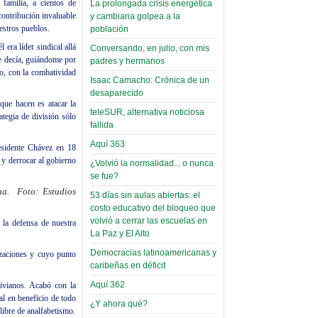
familia, a cientos de
La prolongada crisis energética
Leer Más...
contribución invaluable
y cambiaria golpea a la
Read more...
Trabajo Social de la UMSA
Infierno Covid
estros pueblos.
población
volverá a las urnas para elegir a
parte VI:
 era líder sindical allá
Conversando, en julio, con mis
su directora
Gabinete de
e decía, guiándome por
padres y hermanos
Sábado, 14 Octubre 2023
do, con la combatividad
Áñez se atribuye
Isaac Camacho: Crónica de un
Leer Más...
construcción de
desaparecido
Candidatos del MAS se
que hacen es atacar la
hospitales
teleSUR, alternativa noticiosa
presentarán en la UMSA
ategia de división sólo
fallida
Jueves, 14 Septiembre 2023
prefabricados en
la que no tuvo
Aquí 363
esidente Chávez en 18
Leer Más...
 y derrocar al gobierno
participación;
¿Volvió la normalidad... o nunca
Carrera de Geografía realiza
se fue?
Segundo Congreso Nacional
más de 24 horas
Viernes, 14 Octubre 2022
na. Foto: Estudios
después rectifica
53 días sin aulas abiertas: el
costo educativo del bloqueo que
parcialmente
Leer Más...
volvió a cerrar las escuelas en
la defensa de nuestra
Docentes y estudiantes de
La Paz y El Alto
El Infamatorio
Trabajo Social de la UMSA
Miércoles, 09 Diciembre 2020
Democracias latinoamericanas y
elegirán directora
izaciones y cuyo punto
caribeñas en déficit
Viernes, 14 Octubre 2022
Read more...
Interpretación
Aquí 362
livianos. Acabó con la
Leer Más...
al en beneficio de todo
de un álbum de
¿Y ahora qué?
“Tuna Femenina San Andrés”
libre de analfabetismo.
toca y canta con coraje