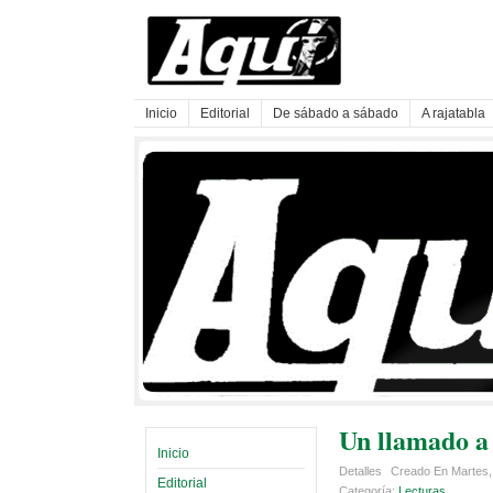
Inicio
Editorial
De sábado a sábado
A rajatabla
Un llamado a
Inicio
Detalles
Creado En Martes,
Editorial
Categoría:
Lecturas