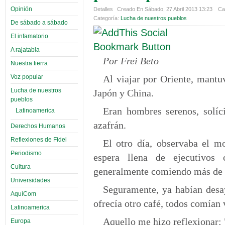
Opinión
Detalles
Creado En Sábado, 27 Abril 2013 13:23
Cat
Categoría:
Lucha de nuestros pueblos
De sábado a sábado
El infamatorio
A rajatabla
Por Frei Beto
Nuestra tierra
Voz popular
Al viajar por Oriente, mantu
Lucha de nuestros
Japón y China.
pueblos
Eran hombres serenos, solíc
Latinoamerica
azafrán.
Derechos Humanos
Reflexiones de Fidel
El otro día, observaba el m
Periodismo
espera llena de ejecutivos c
Cultura
generalmente comiendo más de 
Universidades
Seguramente, ya habían desa
AquíCom
ofrecía otro café, todos comían
Latinoamerica
Aquello me hizo reflexionar: 
Europa