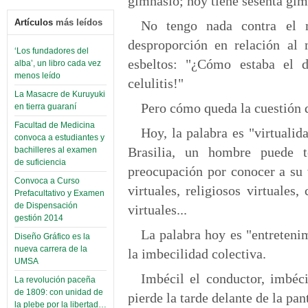
gimnasio; hoy tiene sesenta gimn
Artículos
más leídos
No tengo nada contra el 
desproporción en relación al 
‘Los fundadores del
esbeltos: "¿Cómo estaba el d
alba’, un libro cada vez
menos leído
celulitis!"
La Masacre de Kuruyuki
Pero cómo queda la cuestión d
en tierra guaraní
Facultad de Medicina
Hoy, la palabra es "virtualid
convoca a estudiantes y
Brasilia, un hombre puede 
bachilleres al examen
de suficiencia
preocupación por conocer a su 
Convoca a Curso
virtuales, religiosos virtuale
Prefacultativo y Examen
de Dispensación
virtuales...
gestión 2014
La palabra hoy es "entretenim
Diseño Gráfico es la
nueva carrera de la
la imbecilidad colectiva.
UMSA
Imbécil el conductor, imbéci
La revolución paceña
de 1809: con unidad de
pierde la tarde delante de la pant
la plebe por la libertad…