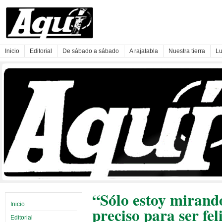
Inicio
Editorial
De sábado a sábado
A rajatabla
Nuestra tierra
Lu
“Sólo estoy mirando
Inicio
preciso para ser fel
Editorial