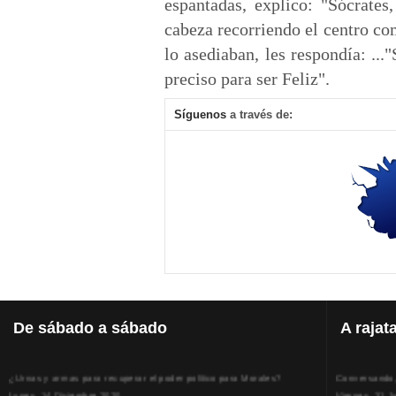
espantadas, explico: "Sócrates
cabeza recorriendo el centro c
lo asediaban, les respondía: ..
preciso para ser Feliz".
Síguenos
a través de:
De
sábado a sábado
A
rajat
¿Urnas y armas para recuperar el poder político para Morales?
Conversando, 
Lunes, 14 Diciembre 2020
Viernes, 31 J