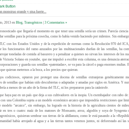
un monstruo grande y pisa fuerte...
sto, 2013
en
Blog
,
Transgénicos
|
3 Comentarios »
onosticado que llegaría el momento en que tener una semilla sería un crimen. Parecía ciencia
ar semillas para la próxima cosecha, como lo había venido haciendo por milenios. Sin embargo
 TLC con los Estados Unidos y de la expedición de normas como la Resolución 970 del ICA, 
de los funcionarios del ramo azuzados por las multinacionales dueñas de las semillas, ha com
rrojar toneladas de comida al basurero y a penalizar a quienes no sirvan los intereses de los nu
de Victoria Solano en youtube, que me impulsó a escribir esta columna, es una denuncia aterra
corporaciones y guarda sus semillas «patentadas», se va para la cárcel o paga enormes multas.
 que quieran meternos a la boca, a los precios que quieran.
egos codiciosos, optaron por proteger una docena de semillas extranjeras genéticamente m
es de semillas que habían sido descubiertas o adaptadas y amadas por siglos en América. Y nun
ería a menos de un año de la firma del TLC, ni los prepararon para la catástrofe.
e haya paz en un país que deja a sus cultivadores en la inopia. Un exembajador con rabo de p
con una Colombia sujeta a un modelo económico arcaico que impondría restricciones que limit
e modelo “arcaico”, sin embargo, ha logrado en la historia de la agricultura cientos de mile
rtir en tres o cuatro: maíz de los matones de Monsanto, arroz, algodón y soya de Syngenta
agrotóxicos, quisieran sembrar sus tierras de la altillanura, como le está pasando a la «Repúbl
anidad había arrojado al agua y a las tierras tantos venenos juntos, ni deforestado así las 