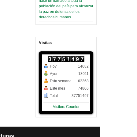
hace un llamado a toda la
población del país para alcanzar
la paz en defensa de los
derechos humanos
Visitas
Hoy
14682
Ayer
13011
Esta semana
62368
Este mes
74806
Total
37751497
Visitors Counter
turas