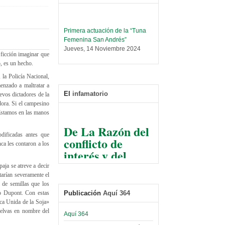
Primera actuación de la “Tuna
Femenina San Andrés”
Jueves, 14 Noviembre 2024
 ficción imaginar que
Leer Más...
, es un hecho.
Trabajo Social prepara
la Policía Nacional,
encuentro nacional sobre trata y
enzado a maltratar a
tráfico de personas
El
infamatorio
evos dictadores de la
Sábado, 14 Septiembre 2024
dora. Si el campesino
 Estamos en las manos
Leer Más...
De La Razón del
Centro de Estudiantes organiza
conflicto de
odificadas antes que
taller de software estadístico en
ca les contaron a los
la UMSA
interés y del
Sábado, 14 Septiembre 2024
razonable arte
aja se atreve a decir
de tirar la piedra
Leer Más...
arían severamente el
Banco Central otorga
y esconder la
s de semillas que los
certificados por apoyo al
Publicación
Aquí 364
 o Dupont. Con estas
mano
Séptimo Encuentro de
ica Unida de la Soja»
Economistas
selvas en nombre del
El Infamatorio
Aquí 364
Sábado, 14 Octubre 2023
Jueves, 10 Diciembre 2020