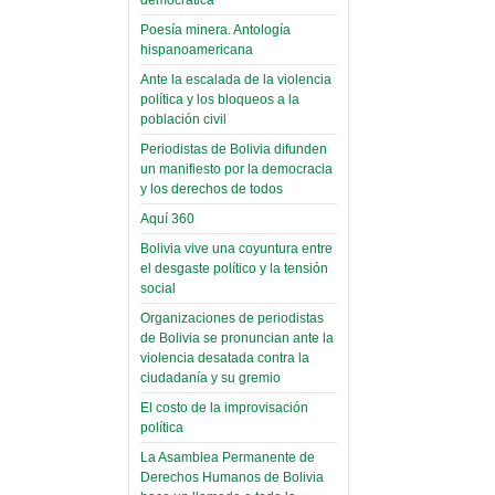
(Miscelánea
palaciega 6)
Poesía minera. Antología
hispanoamericana
El Infamatorio
Ante la escalada de la violencia
Domingo, 12 Mayo 2019
política y los bloqueos a la
población civil
Read more...
Periodistas de Bolivia difunden
un manifiesto por la democracia
y los derechos de todos
Aquí 360
Bolivia vive una coyuntura entre
el desgaste político y la tensión
social
Organizaciones de periodistas
de Bolivia se pronuncian ante la
violencia desatada contra la
ciudadanía y su gremio
El costo de la improvisación
política
La Asamblea Permanente de
Derechos Humanos de Bolivia