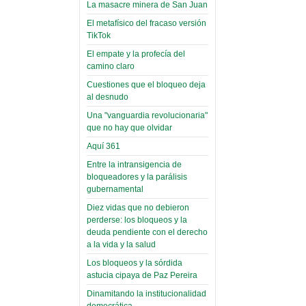
toca y canta con coraje
narco-fotos
La masacre minera de San Juan
Miércoles, 14 Septiembre 2022
(Miscelánea
El metafísico del fracaso versión
Palaciega 8)
TikTok
Leer Más...
Posesionan a dirigentes de
El empate y la profecía del
El Infamatorio
Asociación de Docentes
camino claro
Miércoles, 19 Junio 2019
Domingo, 14 Agosto 2022
Cuestiones que el bloqueo deja
Read more...
al desnudo
Leer Más...
Cosmética
Una "vanguardia revolucionaria"
descolonizadora
que no hay que olvidar
(Miscelánea
Aquí 361
palaciega 7)
Entre la intransigencia de
bloqueadores y la parálisis
El Infamatorio
gubernamental
Lunes, 27 Mayo 2019
Diez vidas que no debieron
Read more...
perderse: los bloqueos y la
Creacionismo,
deuda pendiente con el derecho
filtraciones e
a la vida y la salud
inicio de la
Los bloqueos y la sórdida
campaña del
astucia cipaya de Paz Pereira
MAS
Dinamitando la institucionalidad
democrática