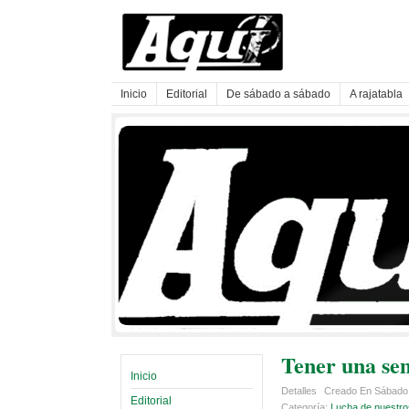
Inicio
Editorial
De sábado a sábado
A rajatabla
Tener una sem
Inicio
Detalles
Creado En Sábado,
Editorial
Categoría:
Lucha de nuestro