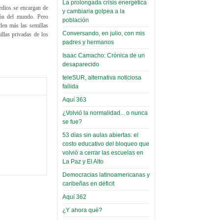
La prolongada crisis energética
medios se encargan de
Leer Más...
y cambiaria golpea a la
Read more...
ión del mundo. Pero
Trabajo Social de la UMSA
Infierno Covid
población
den más las semillas
volverá a las urnas para elegir a
parte VI:
Conversando, en julio, con mis
illas privadas de los
su directora
padres y hermanos
Gabinete de
Sábado, 14 Octubre 2023
Áñez se atribuye
Isaac Camacho: Crónica de un
Leer Más...
desaparecido
construcción de
Candidatos del MAS se
teleSUR, alternativa noticiosa
hospitales
presentarán en la UMSA
fallida
Jueves, 14 Septiembre 2023
prefabricados en
Aquí 363
la que no tuvo
Leer Más...
¿Volvió la normalidad... o nunca
participación;
Carrera de Geografía realiza
se fue?
Segundo Congreso Nacional
más de 24 horas
Viernes, 14 Octubre 2022
53 días sin aulas abiertas: el
después rectifica
costo educativo del bloqueo que
parcialmente
Leer Más...
volvió a cerrar las escuelas en
Docentes y estudiantes de
La Paz y El Alto
El Infamatorio
Trabajo Social de la UMSA
Democracias latinoamericanas y
Miércoles, 09 Diciembre 2020
elegirán directora
caribeñas en déficit
Viernes, 14 Octubre 2022
Read more...
Aquí 362
Interpretación
Leer Más...
de un álbum de
¿Y ahora qué?
“Tuna Femenina San Andrés”