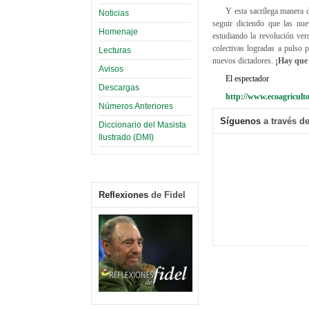
Y esta sacrílega manera 
Noticias
seguir diciendo que las nu
Homenaje
estudiando la revolución ve
colectivas logradas a pulso p
Lecturas
nuevos dictadores.
¡Hay que 
Avisos
El espectador
Descargas
http://www.ecoagriculto
Números Anteriores
Síguenos
a través de
Diccionario del Masista
Ilustrado (DMI)
Reflexiones
de Fidel