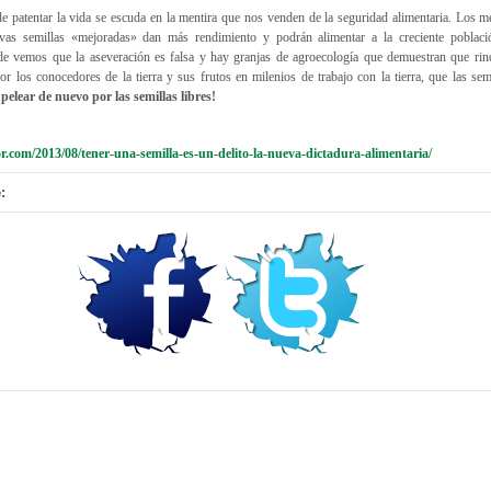
de patentar la vida se escuda en la mentira que nos venden de la seguridad alimentaria. Los 
evas semillas «mejoradas» dan más rendimiento y podrán alimentar a la creciente poblac
rde vemos que la aseveración es falsa y hay granjas de agroecología que demuestran que rin
or los conocedores de la tierra y sus frutos en milenios de trabajo con la tierra, que las sem
pelear de nuevo por las semillas libres!
r.com/2013/08/tener-una-semilla-es-un-delito-la-nueva-dictadura-alimentaria/
: