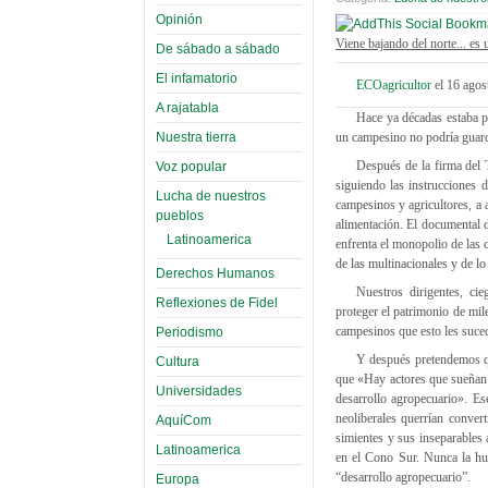
Opinión
Viene bajando del norte... es 
De sábado a sábado
El infamatorio
ECOagricultor
el 16 ago
A rajatabla
Hace ya décadas estaba pr
Nuestra tierra
un campesino no podría guard
Después de la firma del
Voz popular
siguiendo las instrucciones 
Lucha de nuestros
campesinos y agricultores, a a
pueblos
alimentación. El documental 
Latinoamerica
enfrenta el monopolio de las 
de las multinacionales y de lo
Derechos Humanos
Nuestros dirigentes, ci
Reflexiones de Fidel
proteger el patrimonio de mil
campesinos que esto les suced
Periodismo
Y después pretendemos qu
Cultura
que «Hay actores que sueñan 
Universidades
desarrollo agropecuario». Es
neoliberales querrían conve
AquíCom
simientes y sus inseparables 
Latinoamerica
en el Cono Sur. Nunca la hum
“desarrollo agropecuario”.
Europa