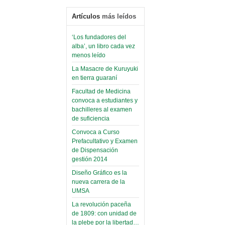
Artículos
más leídos
‘Los fundadores del
alba’, un libro cada vez
menos leído
La Masacre de Kuruyuki
en tierra guaraní
Facultad de Medicina
convoca a estudiantes y
bachilleres al examen
de suficiencia
Convoca a Curso
Prefacultativo y Examen
de Dispensación
gestión 2014
Diseño Gráfico es la
nueva carrera de la
UMSA
La revolución paceña
de 1809: con unidad de
la plebe por la libertad…