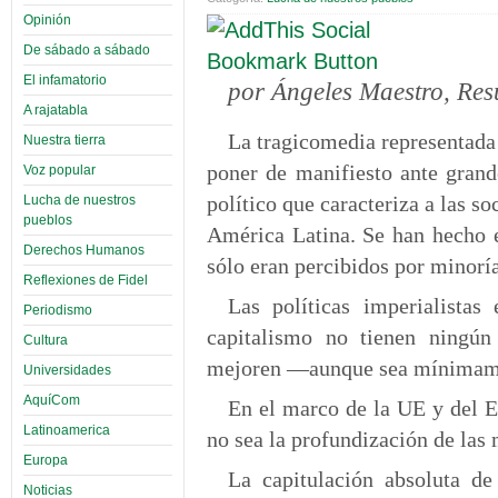
Opinión
De sábado a sábado
El infamatorio
por Ángeles Maestro, Re
A rajatabla
La tragicomedia representada 
Nuestra tierra
poner de manifiesto ante grand
Voz popular
político que caracteriza a las s
Lucha de nuestros
pueblos
América Latina. Se han hecho 
Derechos Humanos
sólo eran percibidos por minorí
Reflexiones de Fidel
Las políticas imperialistas
Periodismo
capitalismo no tienen ningú
Cultura
mejoren —aunque sea mínimamen
Universidades
AquíCom
En el marco de la UE y del Eu
Latinoamerica
no sea la profundización de las 
Europa
La capitulación absoluta de
Noticias