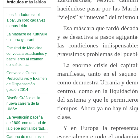
Artículos
más leídos
haciéndose pasar por las Marcha
‘Los fundadores del
“viejos” y “nuevos” del mismo
alba’, un libro cada vez
menos leído
Esa máscara que tardó década
La Masacre de Kuruyuki
y se desactiva a pasos agigant
en tierra guaraní
las condiciones indispensable
Facultad de Medicina
gravísimos problemas del pueblo
convoca a estudiantes y
bachilleres al examen
La enorme crisis del capita
de suficiencia
manifiesta, tanto en el saqueo
Convoca a Curso
Prefacultativo y Examen
como demuestra Ucrania y demos
de Dispensación
centro), como en la liquidación
gestión 2014
Diseño Gráfico es la
del sistema y que le permitiero
nueva carrera de la
tiempos. Ahora ya no hay ni siq
UMSA
clase.
La revolución paceña
de 1809: con unidad de
Y en Europa la representa
la plebe por la libertad…
especialmente todo el andamiaj
Cadena de mentiras e