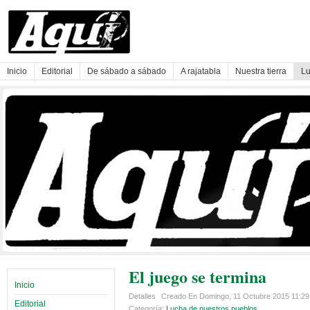
Inicio
Editorial
De sábado a sábado
A rajatabla
Nuestra tierra
Lu
El juego se termina
Inicio
Detalles
Creado En Domingo, 11 Octubre 2015 11:2
Editorial
Categoría:
Lucha de nuestros pueblos