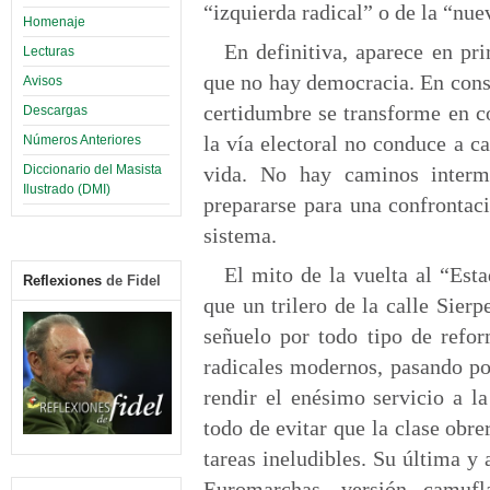
“izquierda radical” o de la “nue
Homenaje
En definitiva, aparece en pr
Lecturas
que no hay democracia. En cons
Avisos
certidumbre se transforme en co
Descargas
la vía electoral no conduce a c
Números Anteriores
Diccionario del Masista
vida. No hay caminos interme
Ilustrado (DMI)
prepararse para una confrontaci
sistema.
El mito de la vuelta al “Est
Reflexiones
de Fidel
que un trilero de la calle Sier
señuelo por todo tipo de refor
radicales modernos, pasando por
rendir el enésimo servicio a la
todo de evitar que la clase obre
tareas ineludibles. Su última y 
Euromarchas, versión camuf