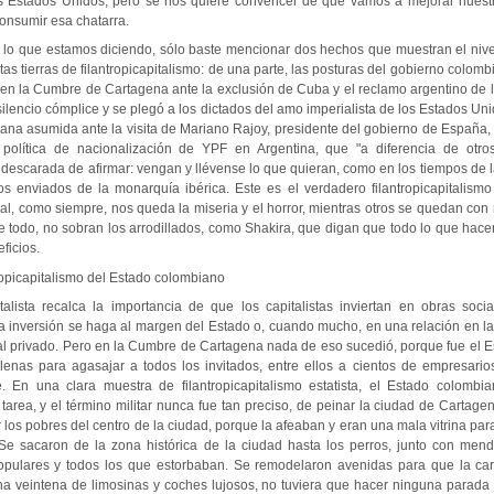
s Estados Unidos, pero se nos quiere convencer de que vamos a mejorar nuestr
consumir esa chatarra.
 lo que estamos diciendo, sólo baste mencionar dos hechos que muestran el nive
as tierras de filantropicapitalismo: de una parte, las posturas del gobierno colo
en la Cumbre de Cartagena ante la exclusión de Cuba y el reclamo argentino de la
ilencio cómplice y se plegó a los dictados del amo imperialista de los Estados Unid
icana asumida ante la visita de Mariano Rajoy, presidente del gobierno de España,
a política de nacionalización de YPF en Argentina, que "a diferencia de otr
descarada de afirmar: vengan y llévense lo que quieran, como en los tiempos de l
ros enviados de la monarquía ibérica. Este es el verdadero filantropicapitalismo
al, como siempre, nos queda la miseria y el horror, mientras otros se quedan con
de todo, no sobran los arrodillados, como Shakira, que digan que todo lo que hac
ficios.
tropicapitalismo del Estado colombiano
pitalista recalca la importancia de que los capitalistas inviertan en obras soci
a inversión se haga al margen del Estado o, cuando mucho, en una relación en la
ital privado. Pero en la Cumbre de Cartagena nada de eso sucedió, porque fue el 
llenas para agasajar a todos los invitados, entre ellos a cientos de empresario
 En una clara muestra de filantropicapitalismo estatista, el Estado colombi
 tarea, y el término militar nunca fue tan preciso, de peinar la ciudad de Cartagena
 los pobres del centro de la ciudad, porque la afeaban y eran una mala vitrina para
. Se sacaron de la zona histórica de la ciudad hasta los perros, junto con men
opulares y todos los que estorbaban. Se remodelaron avenidas para que la ca
 veintena de limosinas y coches lujosos, no tuviera que hacer ninguna parada