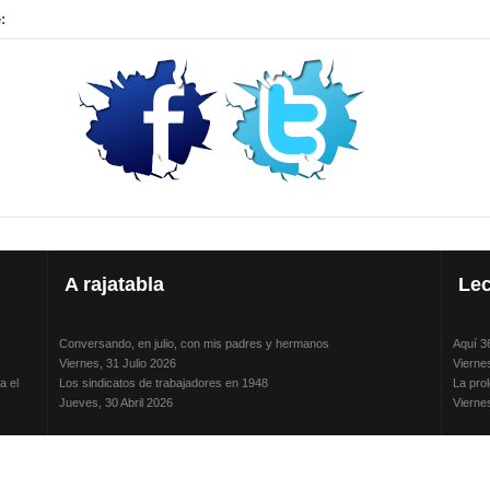
:
A
rajatabla
Lec
Conversando, en julio, con mis padres y hermanos
Aquí 3
Viernes, 31 Julio 2026
Vierne
a el
Los sindicatos de trabajadores en 1948
La prol
Jueves, 30 Abril 2026
Vierne
La humillación a los vencidos: método y práctica de los jerarcas
Conver
nos
Jueves, 15 Enero 2026
Vierne
Adela Zamudio e Hilda Mundy: mujeres luchadoras y transgresoras
Isaac 
Domingo, 12 Octubre 2025
Jueves