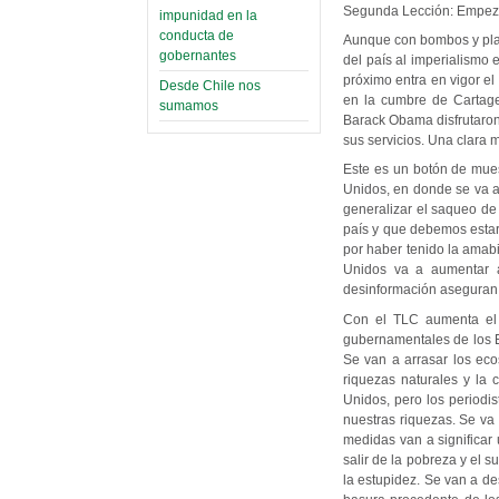
Segunda Lección: Empezó a
impunidad en la
conducta de
Aunque con bombos y plati
gobernantes
del país al imperialismo
próximo entra en vigor e
Desde Chile nos
en la cumbre de Cartage
sumamos
Barack Obama disfrutaron
sus servicios. Una clara m
Este es un botón de mues
Unidos, en donde se va a
generalizar el saqueo de 
país y que debemos estar
por haber tenido la amabi
Unidos va a aumentar a
desinformación aseguran
Con el TLC aumenta el a
gubernamentales de los E
Se van a arrasar los eco
riquezas naturales y la 
Unidos, pero los periodi
nuestras riquezas. Se va
medidas van a significar
salir de la pobreza y el 
la estupidez. Se van a de