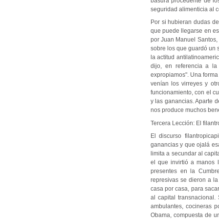
basura procedente de lo
seguridad alimenticia al 
Por si hubieran dudas de
que puede llegarse en est
por Juan Manuel Santos, 
sobre los que guardó un s
la actitud antilatinoamer
dijo, en referencia a l
expropiamos". Una forma 
venían los virreyes y ot
funcionamiento, con el cu
y las ganancias. Aparte 
nos produce muchos bene
Tercera Lección: El filan
El discurso filantropica
ganancias y que ojalá es
limita a secundar al cap
el que invirtió a manos 
presentes en la Cumbre.
represivas se dieron a la
casa por casa, para sacar
al capital transnacional
ambulantes, cocineras p
Obama, compuesta de una