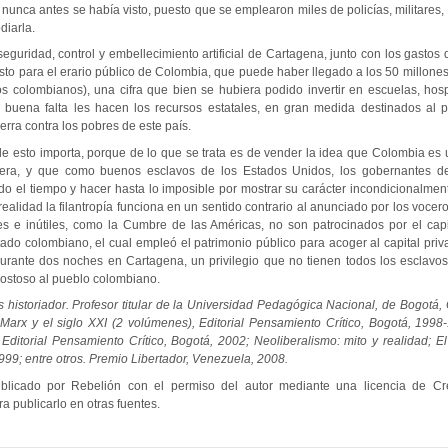
 nunca antes se había visto, puesto que se emplearon miles de policías, militares,
diarla.
seguridad, control y embellecimiento artificial de Cartagena, junto con los gastos
sto para el erario público de Colombia, que puede haber llegado a los 50 millone
s colombianos), una cifra que bien se hubiera podido invertir en escuelas, hosp
e buena falta les hacen los recursos estatales, en gran medida destinados al
uerra contra los pobres de este país.
e esto importa, porque de lo que se trata es de vender la idea que Colombia es 
njera, y que como buenos esclavos de los Estados Unidos, los gobernantes de
do el tiempo y hacer hasta lo imposible por mostrar su carácter incondicionalment
realidad la filantropía funciona en un sentido contrario al anunciado por los vocero
s e inútiles, como la Cumbre de las Américas, no son patrocinados por el capi
ado colombiano, el cual empleó el patrimonio público para acoger al capital priv
rante dos noches en Cartagena, un privilegio que no tienen todos los esclavo
costoso al pueblo colombiano.
 historiador. Profesor titular de la Universidad Pedagógica Nacional, de Bogotá,
 Marx y el siglo XXI (2 volúmenes), Editorial Pensamiento Crítico, Bogotá, 199
Editorial Pensamiento Crítico, Bogotá, 2002; Neoliberalismo: mito y realidad; El
99; entre otros. Premio Libertador, Venezuela, 2008.
publicado por Rebelión con el permiso del autor mediante una licencia de C
a publicarlo en otras fuentes.