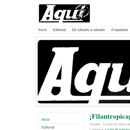
Inicio
Editorial
De sábado a sábado
A rajatabla
¡Filantropica
Inicio
Detalles
Creado En Miércol
Editorial
Categoría:
Lucha de nuestro