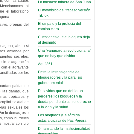
narco-fotos
n, con las cuales
La masacre minera de San Juan
Miércoles, 14 Septiembre 2022
(Miscelánea
 Mencionamos al
El metafísico del fracaso versión
ue el laboratorio
Palaciega 8)
Leer Más...
TikTok
tagena.
Posesionan a dirigentes de
El Infamatorio
El empate y la profecía del
ivo, propias del
Asociación de Docentes
Miércoles, 19 Junio 2019
camino claro
Domingo, 14 Agosto 2022
Cuestiones que el bloqueo deja
Read more...
Leer Más...
al desnudo
Cosmética
rtagena, ahora sí
descolonizadora
Una "vanguardia revolucionaria"
dos entiende por
que no hay que olvidar
gentes secretos,
(Miscelánea
 sin exageración
Aquí 361
palaciega 7)
, con el agravante
Entre la intransigencia de
ancilladas por los
El Infamatorio
bloqueadores y la parálisis
Lunes, 27 Mayo 2019
gubernamental
 guardaespaldas de
Diez vidas que no debieron
Read more...
e las damas, que
Creacionismo,
perderse: los bloqueos y la
ras tropicales y
filtraciones e
deuda pendiente con el derecho
 capital sexual de
a la vida y la salud
oras sexuales los
inicio de la
Por lo demás, este
Los bloqueos y la sórdida
campaña del
os, como burdeles
astucia cipaya de Paz Pereira
MAS
 mostrar con lujo
Dinamitando la institucionalidad
(Miscelánea
democrática