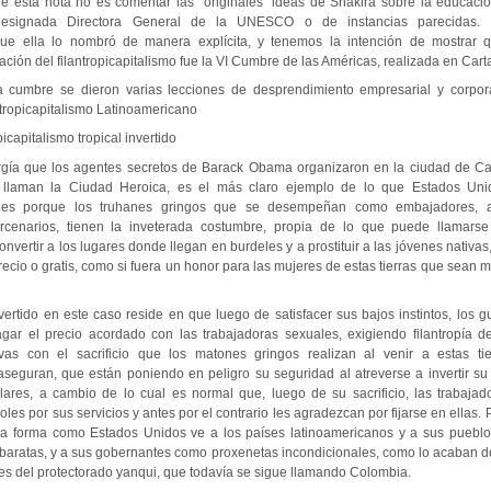
 de esta nota no es comentar las "originales" ideas de Shakira sobre la educació
designada Directora General de la UNESCO o de instancias parecidas.
orque ella lo nombró de manera explícita, y tenemos la intención de mostrar q
ción del filantropicapitalismo fue la VI Cumbre de las Américas, realizada en Car
cumbre se dieron varias lecciones de desprendimiento empresarial y corporat
ntropicapitalismo Latinoamericano
icapitalismo tropical invertido
rgía que los agentes secretos de Barack Obama organizaron en la ciudad de Ca
llaman la Ciudad Heroica, es el más claro ejemplo de lo que Estados Uni
 Lo es porque los truhanes gringos que se desempeñan como embajadores, a
ercenarios, tienen la inveterada costumbre, propia de lo que puede llamarse
onvertir a los lugares donde llegan en burdeles y a prostituir a las jóvenes nativas
ecio o gratis, como si fuera un honor para las mujeres de estas tierras que sean m
invertido en este caso reside en que luego de satisfacer sus bajos instintos, los
r el precio acordado con las trabajadoras sexuales, exigiendo filantropía d
as con el sacrificio que los matones gringos realizan al venir a estas tier
 aseguran, que están poniendo en peligro su seguridad al atreverse a invertir su
 lares, a cambio de lo cual es normal que, luego de su sacrificio, las trabajad
s por sus servicios y antes por el contrario les agradezcan por fijarse en ellas. 
 la forma como Estados Unidos ve a los países latinoamericanos y a sus puebl
 baratas, y a sus gobernantes como proxenetas incondicionales, como lo acaban de
es del protectorado yanqui, que todavía se sigue llamando Colombia.