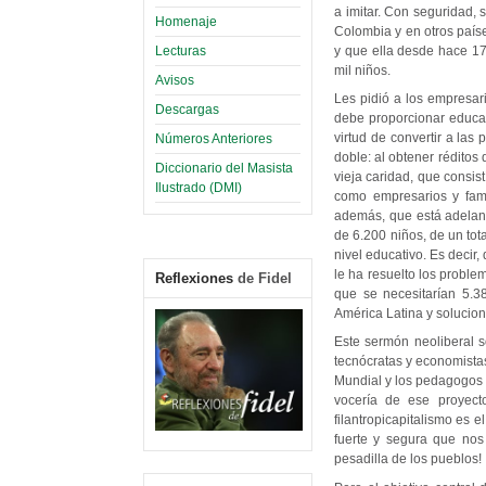
a imitar. Con seguridad, 
Homenaje
Colombia y en otros país
y que ella desde hace 17
Lecturas
mil niños.
Avisos
Les pidió a los empresari
Descargas
debe proporcionar educac
virtud de convertir a las
Números Anteriores
doble: al obtener réditos
Diccionario del Masista
vieja caridad, que consis
Ilustrado (DMI)
como empresarios y fama
además, que está adelant
de 6.200 niños, de un tot
nivel educativo. Es decir
le ha resuelto los proble
Reflexiones
de Fidel
que se necesitarían 5.3
América Latina y solucion
Este sermón neoliberal 
tecnócratas y economistas
Mundial y los pedagogos 
vocería de ese proyec
filantropicapitalismo es e
fuerte y segura que no
pesadilla de los pueblos!