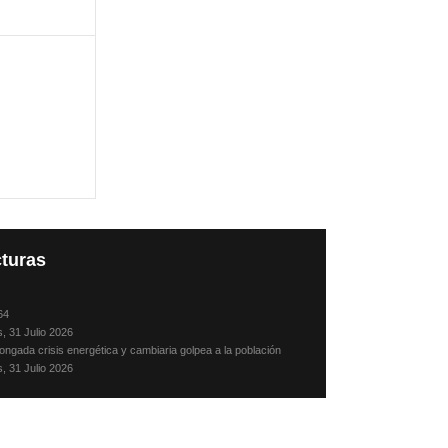
turas
64
s, 31 Julio 2026
ongada crisis energética y cambiaria golpea a la población
s, 31 Julio 2026
sando, en julio, con mis padres y hermanos
s, 31 Julio 2026
Camacho: Crónica de un desaparecido
, 30 Julio 2026