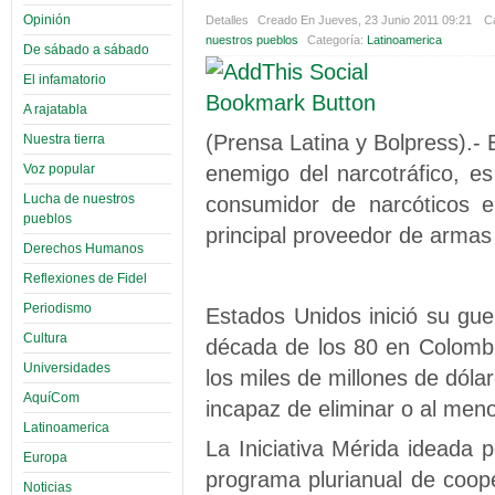
Opinión
Detalles
Creado En Jueves, 23 Junio 2011 09:21
Ca
nuestros pueblos
Categoría:
Latinoamerica
De sábado a sábado
El infamatorio
A rajatabla
(Prensa Latina y Bolpress).-
Nuestra tierra
enemigo del narcotráfico, e
Voz popular
Lucha de nuestros
consumidor de narcóticos e
pueblos
principal proveedor de armas 
Derechos Humanos
Reflexiones de Fidel
Periodismo
Estados Unidos inició su guer
Cultura
década de los 80 en Colombi
Universidades
los miles de millones de dólar
AquíCom
incapaz de eliminar o al menos
Latinoamerica
La Iniciativa Mérida ideada
Europa
programa plurianual de coop
Noticias