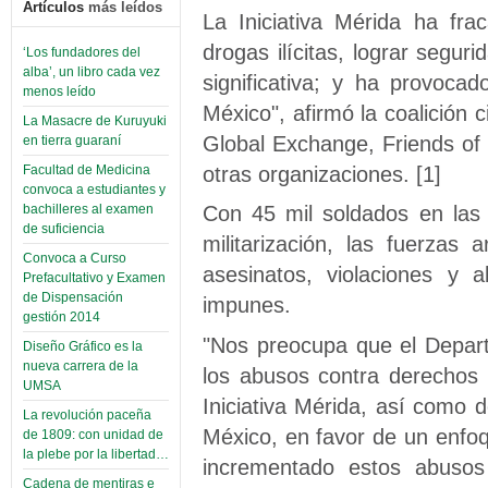
Artículos
más leídos
La Iniciativa Mérida ha fra
drogas ilícitas, lograr segur
‘Los fundadores del
alba’, un libro cada vez
significativa; y ha provoc
menos leído
México", afirmó la coalición
La Masacre de Kuruyuki
Global Exchange, Friends of 
en tierra guaraní
otras organizaciones. [1]
Facultad de Medicina
convoca a estudiantes y
Con 45 mil soldados en las 
bachilleres al examen
de suficiencia
militarización, las fuerzas
Convoca a Curso
asesinatos, violaciones y
Prefacultativo y Examen
de Dispensación
impunes.
gestión 2014
"Nos preocupa que el Depar
Diseño Gráfico es la
nueva carrera de la
los abusos contra derechos
UMSA
Iniciativa Mérida, así como 
La revolución paceña
México, en favor de un enfoqu
de 1809: con unidad de
la plebe por la libertad…
incrementado estos abusos
Cadena de mentiras e