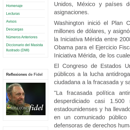
Unidos, México y países de
Homenaje
asignaciones.
Lecturas
Washington inició el Plan 
Avisos
Descargas
millones de dólares, y asig
Números Anteriores
la Iniciativa Mérida entre 20
Diccionario del Masista
Obama para el Ejercicio Fisc
Ilustrado (DMI)
Iniciativa Mérida, de los cual
El Congreso de Estados Un
públicos a la lucha antidrog
Reflexiones
de Fidel
ciudadana a la fracasada y sa
"La fracasada política ant
desperdiciado casi 1.500 
estadounidenses y ha llevad
en un comunicado público v
defensoras de derechos human