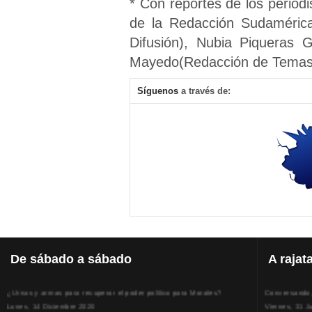
* Con reportes de los periodi
de la Redacción Sudamérica
Difusión), Nubia Piqueras 
Mayedo(Redacción de Temas 
Síguenos
a través de:
De
sábado a sábado
A
rajat
¿Urnas y armas para recuperar el poder político para Morales?
Conversando, 
Lunes, 14 Diciembre 2020
Viernes, 31 J
Superlucho compró muebles y alfombras extranjeros y caros para el
Los sindicato