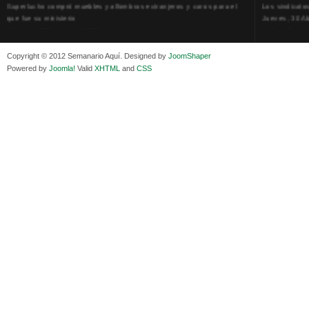
que fue su ministerio
Jueves, 30 Ab
Viernes, 11 Diciembre 2020
La humillación
Isaac Sandóval Rodríguez, intelectual de los trabajadores bolivianos
Jueves, 15 E
Viernes, 11 Diciembre 2020
Adela Zamudio
Copyright © 2012 Semanario Aquí. Designed by
JoomShaper
Medios de difusión, amigos y enemigos de Evo Morales
Domingo, 12 
Powered by
Joomla!
Valid
XHTML
and
CSS
Viernes, 11 Diciembre 2020
Pliego acusat
En Bolivia, por la alianza obrera-campesina hacen más los trabajadores
Banzer Suáre
del campo que los proletarios
Sábado, 19 Ju
Viernes, 11 Diciembre 2020