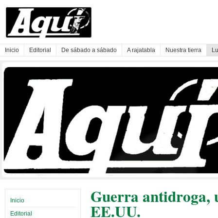
Inicio
Editorial
De sábado a sábado
A rajatabla
Nuestra tierra
Lu
Guerra antidroga, 
Inicio
EE.UU.
Editorial