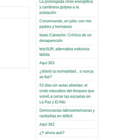
La prolongada crisis energética
Leer Más...
y cambiaria golpea a la
Read more...
Trabajo Social de la UMSA
Infierno Covid
población
volverá a las urnas para elegir a
parte VI:
Conversando, en julio, con mis
su directora
Gabinete de
padres y hermanos
Sábado, 14 Octubre 2023
Áñez se atribuye
Isaac Camacho: Crónica de un
Leer Más...
desaparecido
construcción de
Candidatos del MAS se
hospitales
teleSUR, alternativa noticiosa
presentarán en la UMSA
fallida
Jueves, 14 Septiembre 2023
prefabricados en
Aquí 363
la que no tuvo
Leer Más...
participación;
¿Volvió la normalidad... o nunca
Carrera de Geografía realiza
se fue?
Segundo Congreso Nacional
más de 24 horas
Viernes, 14 Octubre 2022
53 días sin aulas abiertas: el
después rectifica
costo educativo del bloqueo que
parcialmente
Leer Más...
volvió a cerrar las escuelas en
Docentes y estudiantes de
La Paz y El Alto
El Infamatorio
Trabajo Social de la UMSA
Miércoles, 09 Diciembre 2020
Democracias latinoamericanas y
elegirán directora
caribeñas en déficit
Viernes, 14 Octubre 2022
Read more...
Aquí 362
Interpretación
Leer Más...
de un álbum de
¿Y ahora qué?
“Tuna Femenina San Andrés”