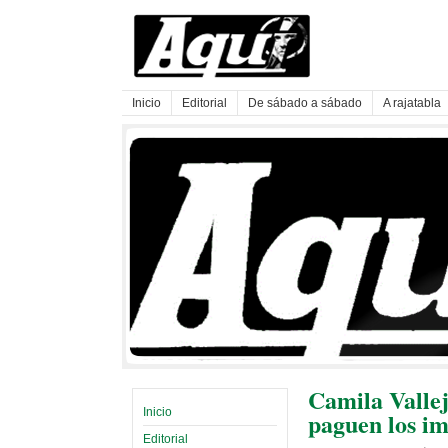
Inicio
Editorial
De sábado a sábado
A rajatabla
Camila Vallej
Inicio
paguen los i
Editorial