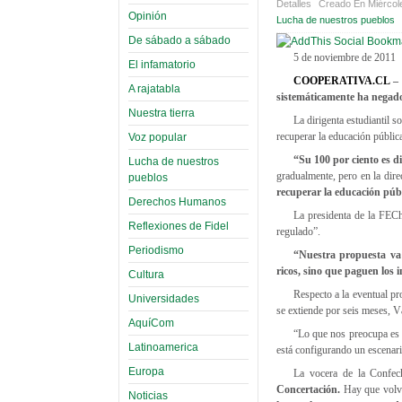
Detalles
Creado En Miércol
Opinión
Lucha de nuestros pueblos
De sábado a sábado
5 de noviembre de 2011
El infamatorio
COOPERATIVA.CL
– 
A rajatabla
sistemáticamente ha negado 
Nuestra tierra
La dirigenta estudiantil s
recuperar la educación públic
Voz popular
“Su 100 por ciento es di
Lucha de nuestros
gradualmente, pero en la dire
pueblos
recuperar la educación públ
Derechos Humanos
La presidenta de la FEC
Reflexiones de Fidel
regulado”.
Periodismo
“Nuestra propuesta va 
ricos, sino que paguen los
Cultura
Respecto a la eventual pr
Universidades
se extiende por seis meses, V
AquíCom
“Lo que nos preocupa es q
Latinoamerica
está configurando un escenari
Europa
La vocera de la Confe
Concertación.
Hay que volve
Noticias