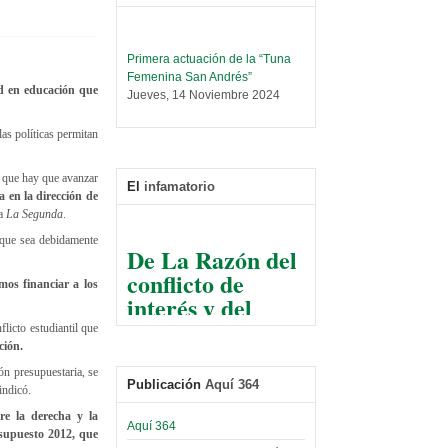
Primera actuación de la “Tuna
Femenina San Andrés”
Jueves, 14 Noviembre 2024
ad en educación que
Leer Más...
las políticas permitan
Trabajo Social prepara
encuentro nacional sobre trata y
tráfico de personas
os que hay que avanzar
El
infamatorio
Sábado, 14 Septiembre 2024
 en la dirección de
 a
La Segunda
.
Leer Más...
 que sea debidamente
De La Razón del
Centro de Estudiantes organiza
conflicto de
taller de software estadístico en
os financiar a los
la UMSA
interés y del
Sábado, 14 Septiembre 2024
razonable arte
licto estudiantil que
de tirar la piedra
Leer Más...
ción.
Banco Central otorga
y esconder la
ón presupuestaria, se
certificados por apoyo al
Publicación
Aquí 364
mano
indicó.
Séptimo Encuentro de
Economistas
re la derecha y la
El Infamatorio
Aquí 364
Sábado, 14 Octubre 2023
esupuesto 2012, que
Jueves, 10 Diciembre 2020