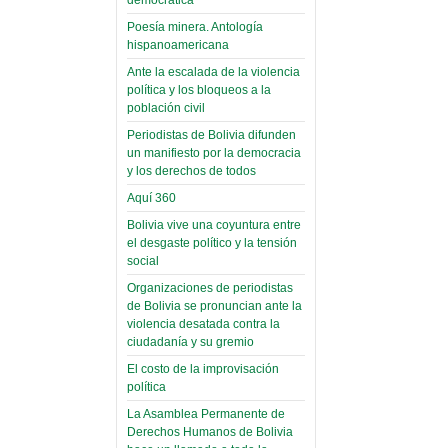
(Miscelánea
palaciega 6)
Poesía minera. Antología
hispanoamericana
El Infamatorio
Domingo, 12 Mayo 2019
Ante la escalada de la violencia
política y los bloqueos a la
Read more...
población civil
Periodistas de Bolivia difunden
un manifiesto por la democracia
y los derechos de todos
Aquí 360
Bolivia vive una coyuntura entre
el desgaste político y la tensión
social
Organizaciones de periodistas
de Bolivia se pronuncian ante la
violencia desatada contra la
ciudadanía y su gremio
El costo de la improvisación
política
La Asamblea Permanente de
Derechos Humanos de Bolivia