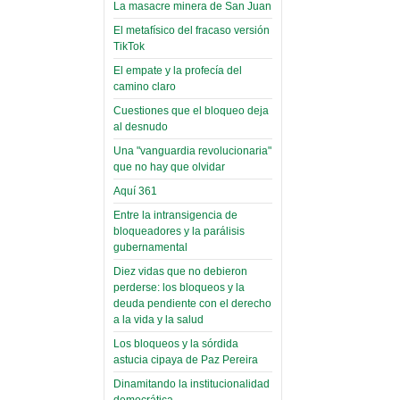
toca y canta con coraje
narco-fotos
La masacre minera de San Juan
Miércoles, 14 Septiembre 2022
(Miscelánea
El metafísico del fracaso versión
Palaciega 8)
TikTok
Leer Más...
Posesionan a dirigentes de
El empate y la profecía del
El Infamatorio
Asociación de Docentes
camino claro
Miércoles, 19 Junio 2019
Domingo, 14 Agosto 2022
Cuestiones que el bloqueo deja
Read more...
al desnudo
Leer Más...
Cosmética
Una "vanguardia revolucionaria"
descolonizadora
que no hay que olvidar
(Miscelánea
Aquí 361
palaciega 7)
Entre la intransigencia de
El Infamatorio
bloqueadores y la parálisis
Lunes, 27 Mayo 2019
gubernamental
Diez vidas que no debieron
Read more...
Creacionismo,
perderse: los bloqueos y la
deuda pendiente con el derecho
filtraciones e
a la vida y la salud
inicio de la
Los bloqueos y la sórdida
campaña del
astucia cipaya de Paz Pereira
MAS
Dinamitando la institucionalidad
democrática