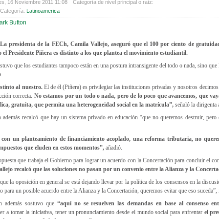
es, 16 Noviembre 2011 11:08
Categoría de nivel principal o raíz:
Categoría:
Latinoamerica
La presidenta de la FECh, Camila Vallejo, aseguró que el 100 por ciento de gratuid
el Presidente Piñera es distinto a los que plantea el movimiento estudiantil.
ostuvo que los estudiantes tampoco están en una postura intransigente del todo o nada, sino que 
a.
stinto al nuestro.
El de él (Piñera) es privilegiar las instituciones privadas y nosotros decim
cción correcta.
No estamos por un todo o nada, pero de lo poco que avancemos, que vaya
ica, gratuita, que permita una heterogeneidad social en la matrícula”,
señaló la dirigenta
h además recalcó que hay un sistema privado en educación “que no queremos destruir, pero
con un planteamiento de financiamiento acoplado, una reforma tributaria, no querem
 impuestos que eluden en estos momentos”,
añadió.
opuesta que trabaja el Gobierno para lograr un acuerdo con la Concertación para concluir el conf
allejo recalcó que las soluciones no pasan por un convenio entre la Alianza y la Concerta
ue la oposición en general se está dejando llevar por la política de los consensos en la discusi
o para un posible acuerdo entre la Alianza y la Concertación, queremos evitar que eso suceda”, 
ch además sostuvo que
“aquí no se resuelven las demandas en base al consenso ent
r a tomar la iniciativa, tener un pronunciamiento desde el mundo social para enfrentar
el pr