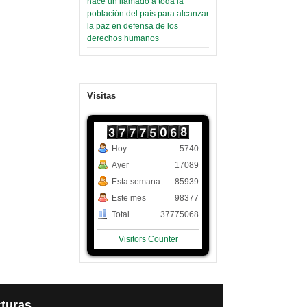
hace un llamado a toda la
población del país para alcanzar
la paz en defensa de los
derechos humanos
Visitas
Hoy
5740
Ayer
17089
Esta semana
85939
Este mes
98377
Total
37775068
Visitors Counter
turas