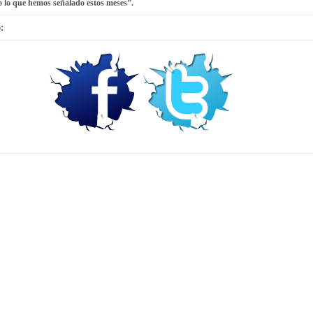
o lo que hemos señalado estos meses”.
: