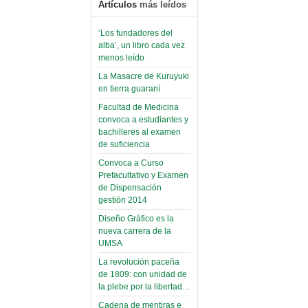
Artículos
más leídos
‘Los fundadores del
alba’, un libro cada vez
menos leído
La Masacre de Kuruyuki
en tierra guaraní
Facultad de Medicina
convoca a estudiantes y
bachilleres al examen
de suficiencia
Convoca a Curso
Prefacultativo y Examen
de Dispensación
gestión 2014
Diseño Gráfico es la
nueva carrera de la
UMSA
La revolución paceña
de 1809: con unidad de
la plebe por la libertad…
Cadena de mentiras e